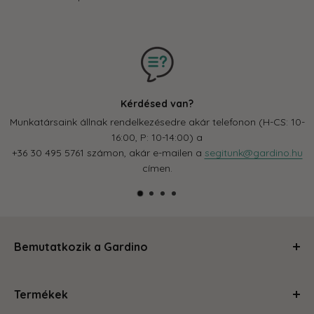
Kérdésed van?
Munkatársaink állnak rendelkezésedre akár telefonon (H-CS: 10-
16:00, P: 10-14:00) a
+36 30 495 5761 számon, akár e-mailen a
segitunk@gardino.hu
címen.
Bemutatkozik a Gardino
Kertészkedj velünk és levesszük a válladról a terhet!
Termékek
Segítünk, hogy a szobád, balkonod, kerted olyan legyen,
amire büszke vagy és ahol jól érzed magad. Magas