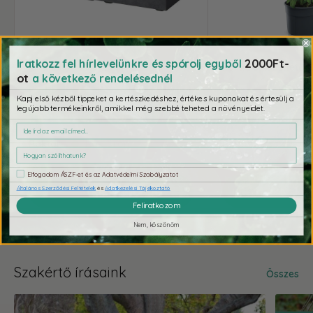
2000Ft-
Iratkozz fel hírlevelünkre és spórolj egyből
Millennium Virágláda
Paradicsomültető 
ot
a következő rendelésednél
krém
antracit
barna
homokkő
szürke
antracit
Kapj első kézből tippeket a kertészkedéshez, értékes kuponokat és értesülj a
legújabb termékeinkről, amikkel még szebbé teheted a növényeidet.
Akciós
15 990 Ft-tól
Akciós
4 290 Ft-tól
Ár
19 490 Ft
Ár
4 
ár
ár
Raktár:
Raktáron
Raktár:
Raktár
Elfogadom ÁSZF-et és az Adatvédelmi Szabályzatot
Általános Szerződési Feltételek
és
Adatkezelési Tájékoztató
Kiválasztom
Kivála
Feliratkozom
Nem, köszönöm
Szakértő írásaink
Összes