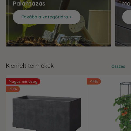
Palántázás
Ma
Tovább a kategóriára >
Kiemelt termékek
Összes
Magas minőség
-14%
-18%