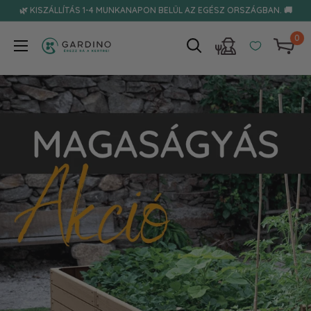
Tovább
🌿 KISZÁLLÍTÁS 1-4 MUNKANAPON BELÜL AZ EGÉSZ ORSZÁGBAN. 🚚
0
Gardino