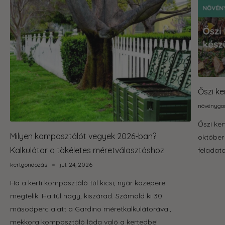
Őszi ke
növénygo
Őszi ker
Milyen komposztálót vegyek 2026-ban?
október
Kalkulátor a tökéletes méretválasztáshoz
feladat
kertgondozás
júl. 24, 2026
Ha a kerti komposztáló túl kicsi, nyár közepére
megtelik. Ha túl nagy, kiszárad. Számold ki 30
másodperc alatt a Gardino méretkalkulátorával,
mekkora komposztáló láda való a kertedbe!