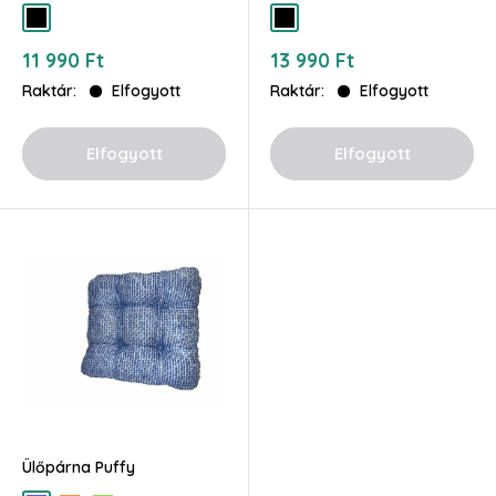
fekete
fekete
Akciós
Akciós
11 990 Ft
13 990 Ft
ár
ár
Raktár:
Elfogyott
Raktár:
Elfogyott
Elfogyott
Elfogyott
Ülőpárna Puffy