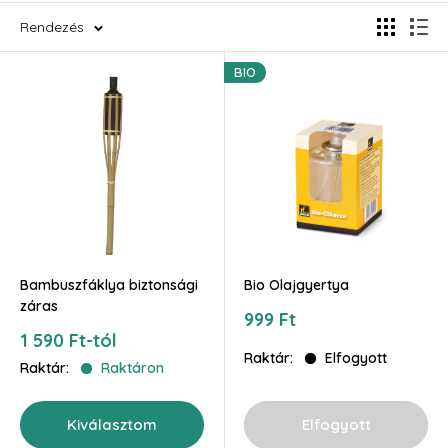
Rendezés
BIO
Bambuszfáklya biztonsági
Bio Olajgyertya
záras
Akciós
999 Ft
ár
Akciós
1 590 Ft-tól
ár
Raktár:
Elfogyott
Raktár:
Raktáron
Kiválasztom
Elfogyott