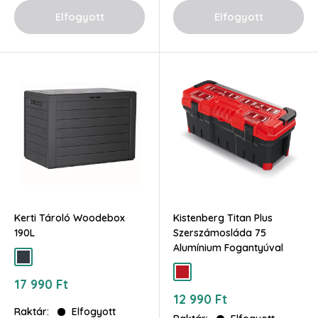
Elfogyott
Elfogyott
Kerti Tároló Woodebox
Kistenberg Titan Plus
190L
Szerszámosláda 75
Alumínium Fogantyúval
antracit
piros
Akciós
17 990 Ft
ár
Akciós
12 990 Ft
ár
Raktár:
Elfogyott