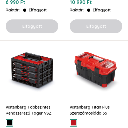
Akciós
Akciós
6 990 Ft
10 990 Ft
ár
ár
Raktár:
Elfogyott
Raktár:
Elfogyott
Elfogyott
Elfogyott
Kistenberg Többszintes
Kistenberg Titan Plus
Rendszerező Tager VSZ
Szerszámosláda 55
fekete
piros