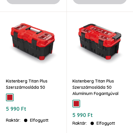
Kistenberg Titan Plus
Kistenberg Titan Plus
Szerszámosláda 50
Szerszámosláda 50
Alumínium Fogantyúval
piros
piros
Akciós
5 990 Ft
ár
Akciós
5 990 Ft
ár
Raktár:
Elfogyott
Raktár:
Elfogyott