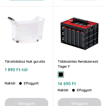
Tárolódoboz Nuk gurulós
Többszintes Rendszerező
Tager F
Akciós
1 890 Ft-tól
ár
fekete
Akciós
14 690 Ft
Raktár:
Elfogyott
ár
Raktár:
Elfogyott
Elfogyott
Elfogyott