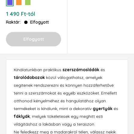
kék
narancs
zöld
Akciós
1 490 Ft-tól
ár
Raktár:
Elfogyott
Elfogyott
Kínálatunkban praktikus
szerszámosládák
és
tárolódobozok
közül válogathatsz, amelyek
segítenek rendszerezni és könnyen hozzáférhetővé
tenni a szerszámokat és egyéb eszközöket. Emellett
otthonod kényelméhez és hangulatához olyan
termékeket is kínálunk, mint a dekoratív
gyertyák
és
fáklyák
, melyek tökéletesek egy meghitt esti
világításhoz a lakásban vagy a teraszon.
Ne feledkezz meg a madarakról télen, válassz nekik