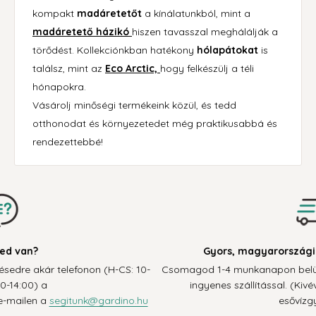
kompakt
madáretetőt
a kínálatunkból, mint a
madáretető házikó
hiszen tavasszal meghálálják a
törődést. Kollekciónkban hatékony
hólapátokat
is
találsz, mint az
Eco Arctic,
hogy felkészülj a téli
hónapokra.
Vásárolj minőségi termékeink közül, és tedd
otthonodat és környezetedet még praktikusabbá és
rendezettebbé!
Gyors, magyarországi raktárból való szállítás
Csomagod 1-4 munkanapon belül érkezik hozzád, 100.000 Ft felet
ingyenes szállítással. (Kivéve a raklapos termékeket és
esővízgyűjtőket.)