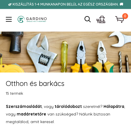
Tovább
🌿 KISZÁLLÍTÁS 1-4 MUNKANAPON BELÜL AZ EGÉSZ ORSZÁGBAN. 🚚
0
Gardino
Otthon és barkács
15 termék
Szerszámosládát
, vagy
tárolódobozt
szeretnél?
Hólapátra
,
vagy
madáretetőre
van szükséged? Nálunk biztosan
megtalálod, amit keresel.