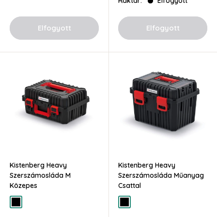
Raktár:
Elfogyott
Elfogyott
Elfogyott
Kistenberg Heavy
Kistenberg Heavy
Szerszámosláda M
Szerszámosláda Műanyag
Közepes
Csattal
fekete
fekete