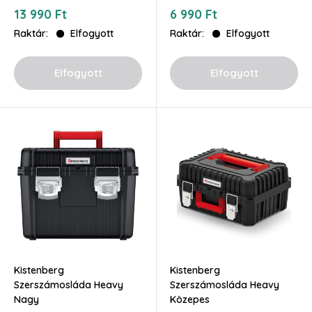
Akciós
Akciós
13 990 Ft
6 990 Ft
ár
ár
Raktár:
Elfogyott
Raktár:
Elfogyott
Elfogyott
Elfogyott
Kistenberg
Kistenberg
Szerszámosláda Heavy
Szerszámosláda Heavy
Nagy
Közepes