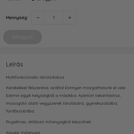
Mennyiség:
Elfogyott
Leírás
Multifunkcionális tárolódoboz.
Kerekekkel felszerelve, ezáltal könnyen mozgathatunk el vele
bármit egyik helyiségből a másikba. Ajánlott takarításhoz,
mosogató alatti vegyszerek tárolására, gyerekszobába,
fürdőszobába.
Rugalmas, átlátszó műanyagból készülnek.
Anyag: műanyag