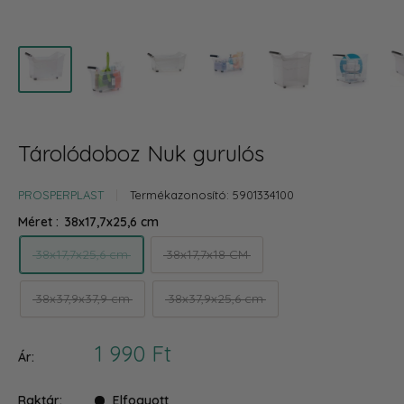
Tárolódoboz Nuk gurulós
PROSPERPLAST
Termékazonosító:
5901334100
Méret :
38x17,7x25,6 cm
38x17,7x25,6 cm
38x17,7x18 CM
38x37,9x37,9 cm
38x37,9x25,6 cm
Akciós
1 990 Ft
Ár:
ár
Raktár:
Elfogyott