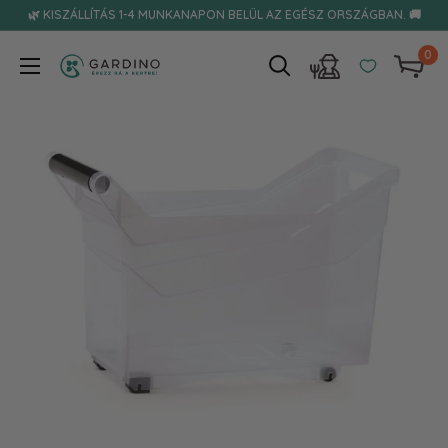
Tovább
🌿 KISZÁLLÍTÁS 1-4 MUNKANAPON BELÜL AZ EGÉSZ ORSZÁGBAN. 🚚
0
Gardino