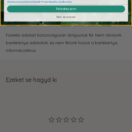
Általános Szerződési Feltételek
és
Adatkezelési Tájékoztató
Fizetés & Biztonság
Feliratkozom
Nem, köszönöm
Fizetési adatait biztonságosan dolgozzuk fel. Nem tárolunk
bankkártya adatokat, és nem férünk hozzá a bankkártya
információkhoz.
Ezeket se hagyd ki