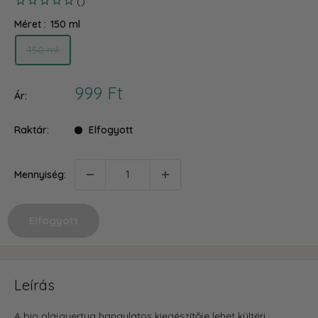
Méret :
150 ml
150 ml
Akciós
999 Ft
Ár:
ár
Raktár:
Elfogyott
Mennyiség:
Elfogyott
Leírás
A bio olajgyertya hangulatos kiegészítője lehet kültéri