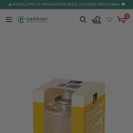
Tovább
🌿 KISZÁLLÍTÁS 1-4 MUNKANAPON BELÜL AZ EGÉSZ ORSZÁGBAN. 🚚
0
Gardino