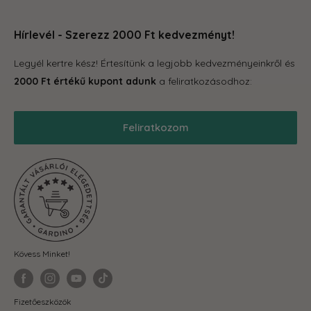
Növénytartók
örömteli legyen számodra. Böngéssz kedvedre az oldalon,
Rólunk
Otthon és konyha
hogy megleld amire vágysz.
Hírlevél - Szerezz 2000 Ft kedvezményt!
Kapcsolat
Tároló eszközök
GYIK
Legyél kertre kész! Értesítünk a legjobb kedvezményeinkről és
S
Grill
Gardino Hűségprogram
2000 Ft értékű kupont adunk
a feliratkozásodhoz:
Balkonkertészet
Szállítás
S
Téli termékek
Reklamáció, garancia
Feliratkozom
Akciós termékek
Blog
Önkormányzatoknak
ÁSZF
Mo
Fit-out cégeknek
Adatkezelési Tájékoztató
el
Visszaküldés és elállás
mi
ker
va
Kövess Minket!
vá
eg
ka
Fizetőeszközök
alu