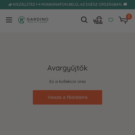
Tovább
🌿 KISZÁLLÍTÁS 1-4 MUNKANAPON BELÜL AZ EGÉSZ ORSZÁGBAN. 🚚
0
Gardino
Avargyűjtők
Ez a kollekció üres
Vissza a főoldalra