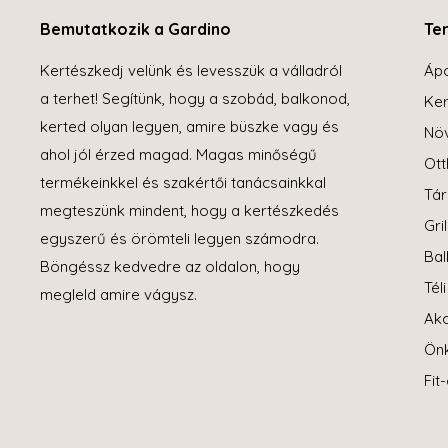
Bemutatkozik a Gardino
Te
Kertészkedj velünk és levesszük a válladról
Áp
a terhet! Segítünk, hogy a szobád, balkonod,
Ker
kerted olyan legyen, amire büszke vagy és
Növ
ahol jól érzed magad. Magas minőségű
Ott
termékeinkkel és szakértői tanácsainkkal
Tár
megteszünk mindent, hogy a kertészkedés
Gril
egyszerű és örömteli legyen számodra.
Bal
Böngéssz kedvedre az oldalon, hogy
Tél
megleld amire vágysz.
Akc
Ön
Fit