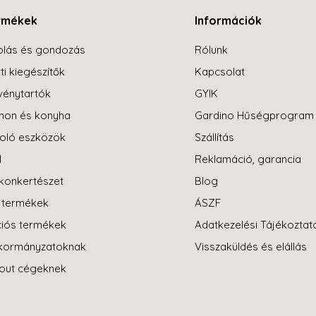
rmékek
Információk
olás és gondozás
Rólunk
ti kiegészítők
Kapcsolat
énytartók
GYIK
hon és konyha
Gardino Hűségprogram
oló eszközök
Szállítás
l
Reklamáció, garancia
konkertészet
Blog
i termékek
ÁSZF
iós termékek
Adatkezelési Tájékoztat
kormányzatoknak
Visszaküldés és elállás
-out cégeknek