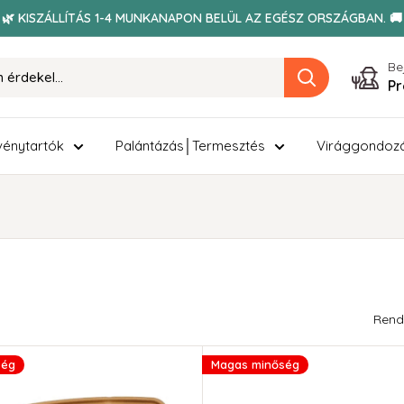
🌿 KISZÁLLÍTÁS 1-4 MUNKANAPON BELÜL AZ EGÉSZ ORSZÁGBAN. 🚚
Be
Pr
énytartók
Palántázás│Termesztés
Virággondoz
Rend
ség
Magas minőség