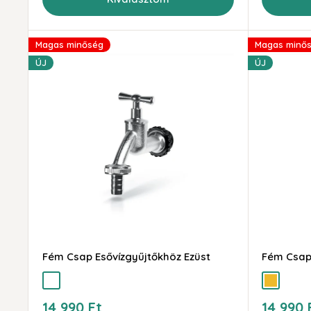
Magas minőség
Magas minő
ÚJ
ÚJ
Fém Csap Esővízgyűjtőkhöz Ezüst
Fém Csap
ezüst
arany
Akciós
Akciós
14 990 Ft
14 990 