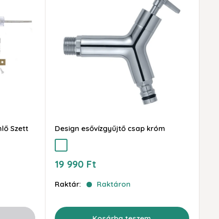
lő Szett
Design esővízgyűjtő csap króm
ezüst
Akciós
19 990 Ft
ár
Raktár:
Raktáron
Kosárba teszem