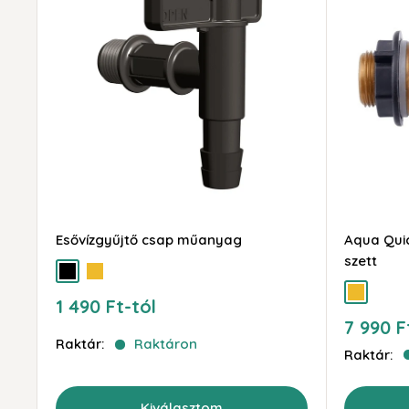
Esővízgyűjtő csap műanyag
Aqua Quic
szett
fekete
arany
arany
Akciós
1 490 Ft-tól
ár
Akciós
7 990 F
ár
Raktár:
Raktáron
Raktár:
Kiválasztom