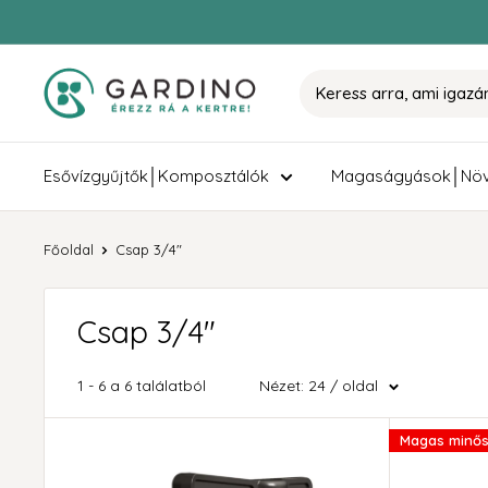
Tovább
Gardino
Esővízgyűjtők│Komposztálók
Magaságyások│Növ
Főoldal
Csap 3/4"
Csap 3/4"
1 - 6 a 6 találatból
Nézet: 24 / oldal
Magas minő