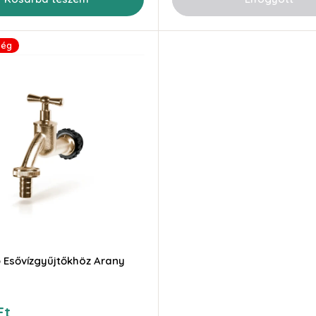
ség
 Esővízgyűjtőkhöz Arany
Ft