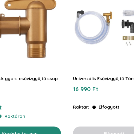
k gyors esővízgyűjtő csap
Univerzális Esővízgyűjtő Töm
Akciós
16 990 Ft
ár
t
Raktár:
Elfogyott
Raktáron
Elfogyott
Kosárba teszem