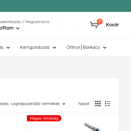
jelentkezés / Regisztráció
0
Kosár
ofilom
ás
Kertgondozás
Otthon│Barkács
ezés: Legnépszerűbb termékek
Nézet
Magas minőség