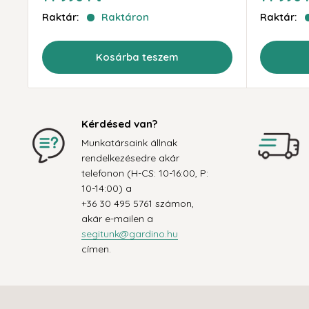
ár
ár
Raktár:
Raktáron
Raktár:
Kosárba teszem
Kérdésed van?
Munkatársaink állnak
rendelkezésedre akár
telefonon (H-CS: 10-16:00, P:
10-14:00) a
+36 30 495 5761 számon,
akár e-mailen a
segitunk@gardino.hu
címen.