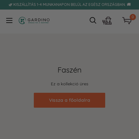
Tovább
🌿 KISZÁLLÍTÁS 1-4 MUNKANAPON BELÜL AZ EGÉSZ ORSZÁGBAN. 🚚
0
Gardino
Faszén
Ez a kollekció üres
Vissza a főoldalra