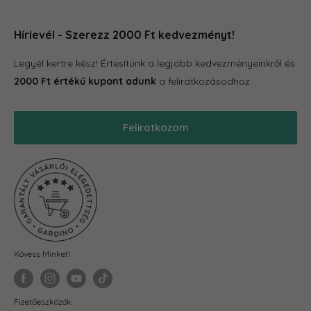
Növénytartók
örömteli legyen számodra. Böngéssz kedvedre az oldalon,
Rólunk
Otthon és konyha
hogy megleld amire vágysz.
Hírlevél - Szerezz 2000 Ft kedvezményt!
Kapcsolat
Tároló eszközök
GYIK
Legyél kertre kész! Értesítünk a legjobb kedvezményeinkről és
S
Grill
Gardino Hűségprogram
2000 Ft értékű kupont adunk
a feliratkozásodhoz:
Balkonkertészet
Szállítás
S
Téli termékek
Reklamáció, garancia
Feliratkozom
Akciós termékek
Blog
Önkormányzatoknak
ÁSZF
Mo
Fit-out cégeknek
Adatkezelési Tájékoztató
el
Visszaküldés és elállás
mi
ker
va
Kövess Minket!
vá
eg
ka
Fizetőeszközök
alu