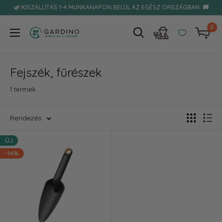
Tovább
🌿 KISZÁLLÍTÁS 1-4 MUNKANAPON BELÜL AZ EGÉSZ ORSZÁGBAN. 🚚
0
Gardino
Fejszék, fűrészek
1 termék
Rendezés
ÚJ
-14%