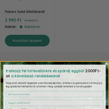
Fiskars Solid Ültetőkanál
Akciós
2 990 Ft
Ár
3 490 Ft
ár
Raktár:
Raktáron
Kosárba teszem
2000Ft-
Iratkozz fel hírlevelünkre és spórolj egyből
ot
a következő rendelésednél
Gyors, magyarországi raktárból való szállítás
Kapj első kézből tippeket a kertészkedéshez, értékes kuponokat és értesülj a
legújabb termékeinkről, amikkel még szebbé teheted a növényeidet.
Csomagod 1-4 munkanapon belül érkezik hozzád, 100.000 Ft felett
ingyenes szállítással. (Kivéve a raklapos termékeket és
esővízgyűjtőket.)