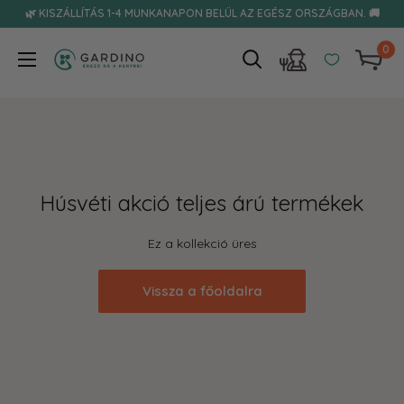
Tovább
🌿 KISZÁLLÍTÁS 1-4 MUNKANAPON BELÜL AZ EGÉSZ ORSZÁGBAN. 🚚
0
Gardino
Húsvéti akció teljes árú termékek
Ez a kollekció üres
Vissza a főoldalra