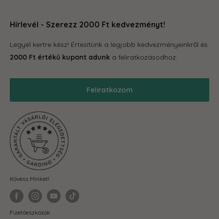
Növénytartók
örömteli legyen számodra. Böngéssz kedvedre az oldalon,
Rólunk
Otthon és konyha
hogy megleld amire vágysz.
Hírlevél - Szerezz 2000 Ft kedvezményt!
Kapcsolat
Tároló eszközök
GYIK
Legyél kertre kész! Értesítünk a legjobb kedvezményeinkről és
S
Grill
Gardino Hűségprogram
2000 Ft értékű kupont adunk
a feliratkozásodhoz:
Balkonkertészet
Szállítás
S
Téli termékek
Reklamáció, garancia
Feliratkozom
Akciós termékek
Blog
Önkormányzatoknak
ÁSZF
Mo
Fit-out cégeknek
Adatkezelési Tájékoztató
el
Visszaküldés és elállás
mi
ker
va
Kövess Minket!
vá
eg
ka
Fizetőeszközök
alu