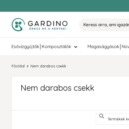
Tovább
Gardino
Esővízgyűjtők│Komposztálók
Magaságyások│Növ
Főoldal
Nem darabos csekk
Nem darabos csekk
Termékek keres
Use this input to