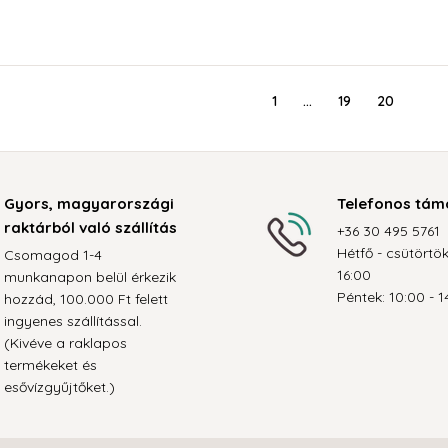
1
…
19
20
Gyors, magyarországi
Telefonos tám
raktárból való szállítás
+36 30 495 5761
Hétfő - csütörtök
Csomagod 1-4
16:00
munkanapon belül érkezik
Péntek: 10:00 - 1
hozzád, 100.000 Ft felett
ingyenes szállítással.
(Kivéve a raklapos
termékeket és
esővízgyűjtőket.)