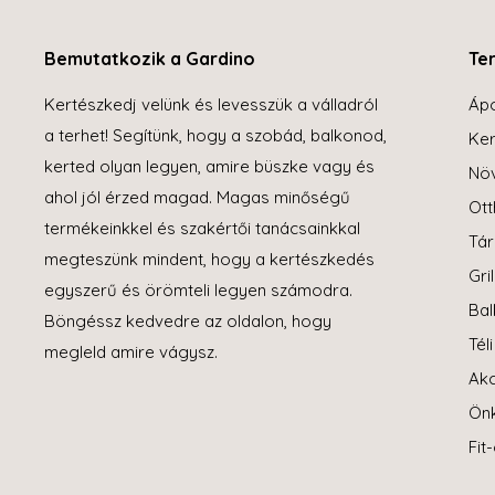
Bemutatkozik a Gardino
Te
Kertészkedj velünk és levesszük a válladról
Áp
a terhet! Segítünk, hogy a szobád, balkonod,
Ker
kerted olyan legyen, amire büszke vagy és
Növ
ahol jól érzed magad. Magas minőségű
Ott
termékeinkkel és szakértői tanácsainkkal
Tár
megteszünk mindent, hogy a kertészkedés
Gril
egyszerű és örömteli legyen számodra.
Bal
Böngéssz kedvedre az oldalon, hogy
Tél
megleld amire vágysz.
Akc
Ön
Fit