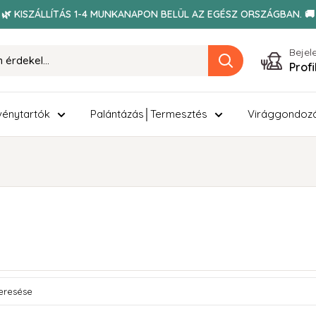
🌿 KISZÁLLÍTÁS 1-4 MUNKANAPON BELÜL AZ EGÉSZ ORSZÁGBAN. 🚚
Bejel
Prof
énytartók
Palántázás│Termesztés
Virággondoz
ése
 search products in this collection.