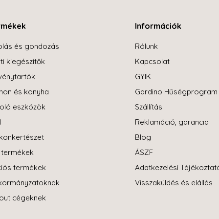
rmékek
Információk
olás és gondozás
Rólunk
ti kiegészítők
Kapcsolat
énytartók
GYIK
hon és konyha
Gardino Hűségprogram
oló eszközök
Szállítás
l
Reklamáció, garancia
konkertészet
Blog
i termékek
ÁSZF
iós termékek
Adatkezelési Tájékoztat
kormányzatoknak
Visszaküldés és elállás
-out cégeknek