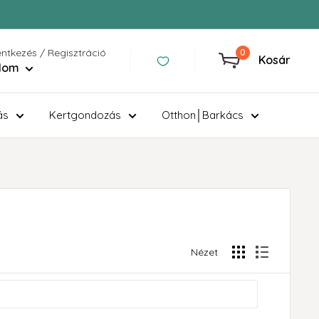
entkezés / Regisztráció
0
Kosár
ilom
ás
Kertgondozás
Otthon│Barkács
Nézet