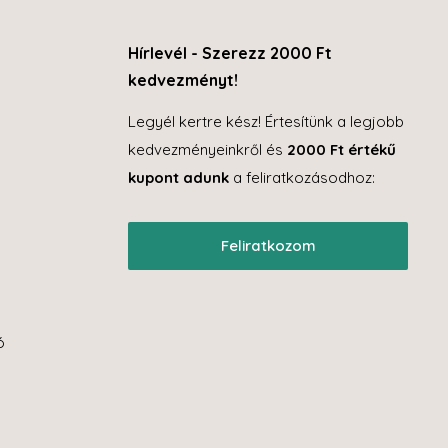
Hírlevél - Szerezz 2000 Ft
kedvezményt!
Legyél kertre kész! Értesítünk a legjobb
kedvezményeinkről és
2000 Ft értékű
kupont adunk
a feliratkozásodhoz:
Feliratkozom
S
S
ó
Mo
el
mi