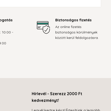
ogatás
Biztonságos fizetés
Az online fizetés
: 10:00 -
biztonságos körülmények
között kerül feldolgozásra.
4:00
Hírlevél - Szerezz 2000 Ft
kedvezményt!
Legyél kertre kész! Értesítünk a legjobb