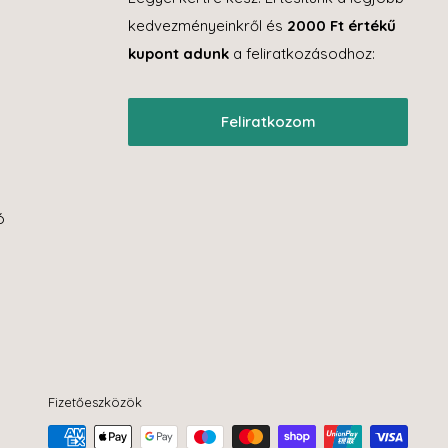
kedvezményeinkről és
2000 Ft értékű
kupont adunk
a feliratkozásodhoz:
Feliratkozom
ó
S
S
Fizetőeszközök