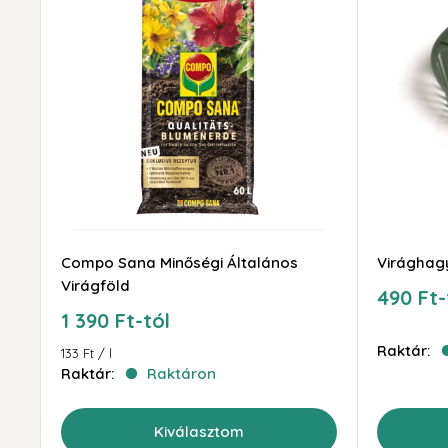
Compo Sana Minőségi Általános
Virághag
Virágföld
Akciós
490 Ft-
ár
Akciós
1 390 Ft-tól
ár
Raktár:
133 Ft
/
l
Raktár:
Raktáron
Kiválasztom