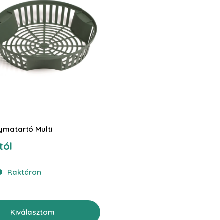
ymatartó Multi
tól
Raktáron
Kiválasztom