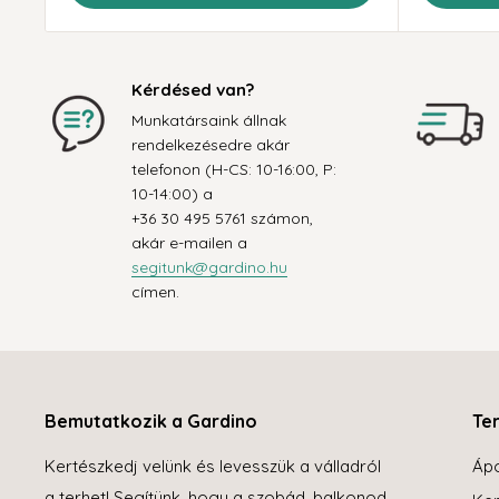
Kérdésed van?
Munkatársaink állnak
rendelkezésedre akár
telefonon (H-CS: 10-16:00, P:
10-14:00) a
+36 30 495 5761 számon,
akár e-mailen a
segitunk@gardino.hu
címen.
Bemutatkozik a Gardino
Te
Kertészkedj velünk és levesszük a válladról
Áp
a terhet! Segítünk, hogy a szobád, balkonod,