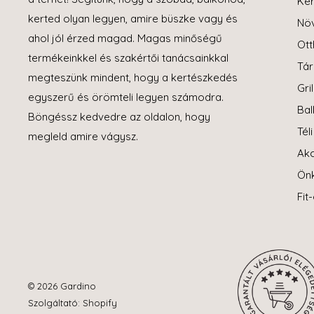
Ker
kerted olyan legyen, amire büszke vagy és
Növ
ahol jól érzed magad. Magas minőségű
Ott
termékeinkkel és szakértői tanácsainkkal
Tár
megteszünk mindent, hogy a kertészkedés
Gril
egyszerű és örömteli legyen számodra.
Bal
Böngéssz kedvedre az oldalon, hogy
Tél
megleld amire vágysz.
Akc
Ön
Fit
© 2026 Gardino
Szolgáltató: Shopify