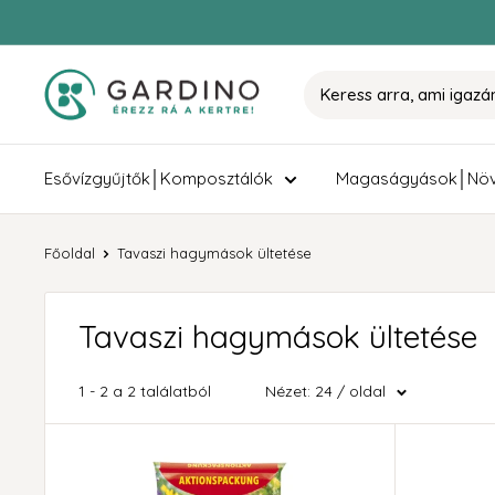
Tovább
Gardino
Esővízgyűjtők│Komposztálók
Magaságyások│Növ
Főoldal
Tavaszi hagymások ültetése
Tavaszi hagymások ültetése
1 - 2 a 2 találatból
Nézet: 24 / oldal