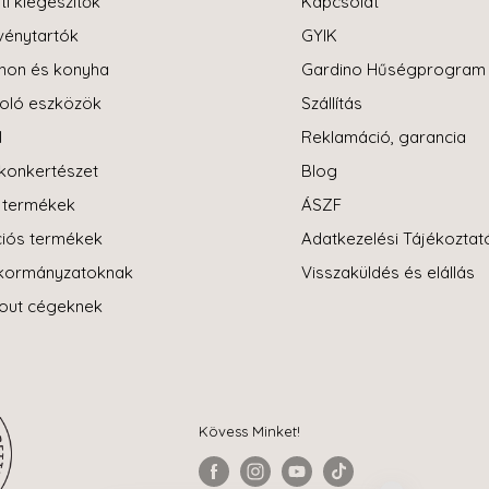
ti kiegészítők
Kapcsolat
énytartók
GYIK
hon és konyha
Gardino Hűségprogram
oló eszközök
Szállítás
l
Reklamáció, garancia
konkertészet
Blog
i termékek
ÁSZF
iós termékek
Adatkezelési Tájékoztat
kormányzatoknak
Visszaküldés és elállás
-out cégeknek
Kövess Minket!