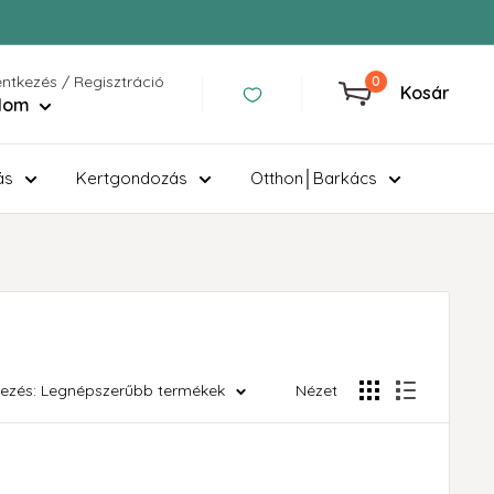
entkezés / Regisztráció
0
Kosár
ilom
ás
Kertgondozás
Otthon│Barkács
ezés: Legnépszerűbb termékek
Nézet