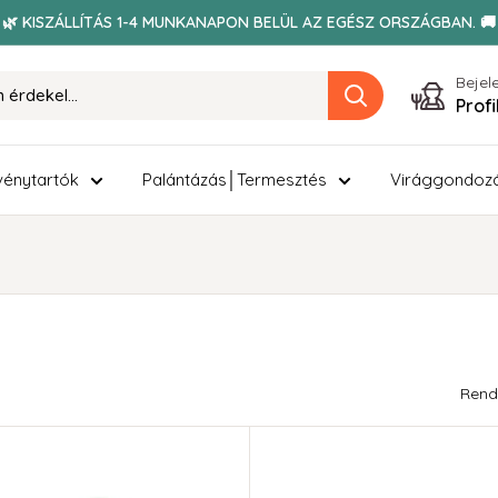
🌿 KISZÁLLÍTÁS 1-4 MUNKANAPON BELÜL AZ EGÉSZ ORSZÁGBAN. 🚚
Bejel
Prof
énytartók
Palántázás│Termesztés
Virággondoz
Rend