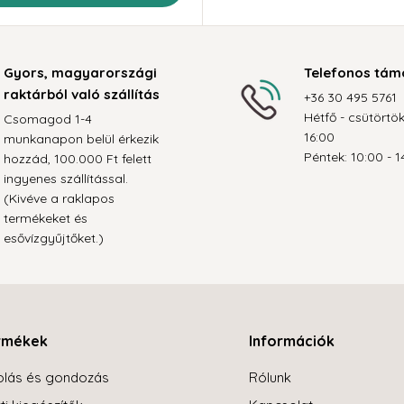
Gyors, magyarországi
Telefonos tám
raktárból való szállítás
+36 30 495 5761
Hétfő - csütörtök
Csomagod 1-4
16:00
munkanapon belül érkezik
Péntek: 10:00 - 1
hozzád, 100.000 Ft felett
ingyenes szállítással.
(Kivéve a raklapos
termékeket és
esővízgyűjtőket.)
rmékek
Információk
olás és gondozás
Rólunk