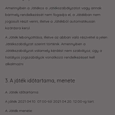
Amennyiben a Játékos a Játékszabályzatot vagy annak
bármely rendelkezését nem fogadja el, a Játékban nem
jogosult részt venni, illetve a Játékból automatikusan
kizárásra kerül.
A Játék lebonyolítása, illetve az abban való részvétel a jelen
Játékszabályzat szerint történik. Amennyiben a
Játékszabályzat valamely kérdést nem szabályoz, úgy a
hatályos jogszabályok vonatkozó rendelkezéseit kell
alkalmazni.
3. A játék időtartama, menete
A Játék időtartama:
A játék 2021.04.10. 07:00-tól 2021.04.20. 12:00-ig tart.
A Játék menete: