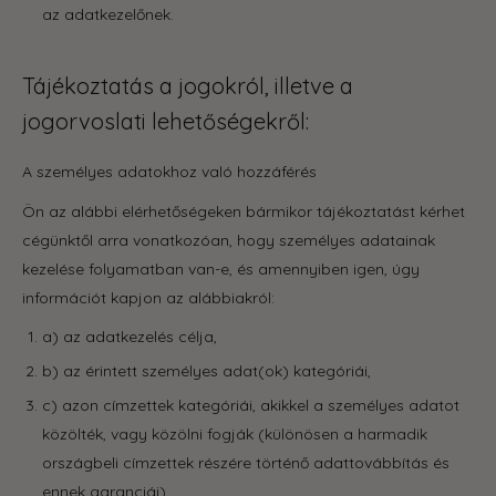
az adatkezelőnek.
Tájékoztatás a jogokról, illetve a
jogorvoslati lehetőségekről:
A személyes adatokhoz való hozzáférés
Ön az alábbi elérhetőségeken bármikor tájékoztatást kérhet
cégünktől arra vonatkozóan, hogy személyes adatainak
kezelése folyamatban van-e, és amennyiben igen, úgy
információt kapjon az alábbiakról:
a) az adatkezelés célja,
b) az érintett személyes adat(ok) kategóriái,
c) azon címzettek kategóriái, akikkel a személyes adatot
közölték, vagy közölni fogják (különösen a harmadik
országbeli címzettek részére történő adattovábbítás és
ennek garanciái),