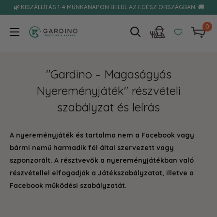
Tovább
🌿 KISZÁLLÍTÁS 1-4 MUNKANAPON BELÜL AZ EGÉSZ ORSZÁGBAN. 🚚
0
Gardino
"Gardino – Magaságyás
Nyereményjáték" részvételi
szabályzat és leírás
A nyereményjáték és tartalma nem a Facebook vagy
bármi nemű harmadik fél által szervezett vagy
szponzorált. A résztvevők a nyereményjátékban való
részvétellel elfogadják a Játékszabályzatot, illetve a
Facebook működési szabályzatát.