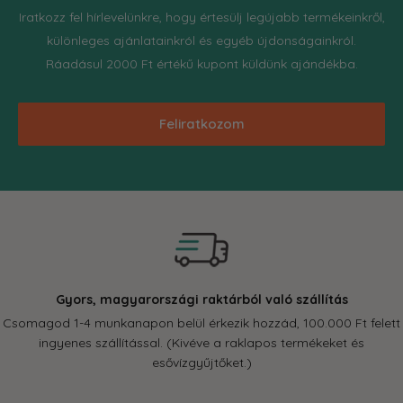
Iratkozz fel hírlevelünkre, hogy értesülj legújabb termékeinkről,
különleges ajánlatainkról és egyéb újdonságainkról.
Ráadásul 2000 Ft értékű kupont küldünk ajándékba.
Feliratkozom
Gyors, magyarországi raktárból való szállítás
Csomagod 1-4 munkanapon belül érkezik hozzád, 100.000 Ft felett
ingyenes szállítással. (Kivéve a raklapos termékeket és
esővízgyűjtőket.)