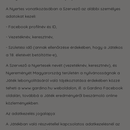
A Nyertes vonatkozásában a Szervező az alábbi személyes
adatokat kezeli:
- Facebook profilnév és ID,
- Vezetéknév, keresztnév,
- Születési idő (annak ellenőrzése érdekében, hogy a Játékos
a 18. életévét betöltötte-e),
A Szervező a Nyertesek nevét (vezetéknév, keresztnév), és
Nyereményét Magyarország területén a nyilvánosságnak a
Játék lebonyolításáról való tájékoztatása érdekében közzé
teheti a www.gardino.hu weboldalon, ill. a Gardino Facebook
oldalán, továbbá a Játék eredményéről beszámoló online
közleményekben.
Az adatkezelés jogalapja:
A Játékban való részvétellel kapcsolatos adatkezelésnél az