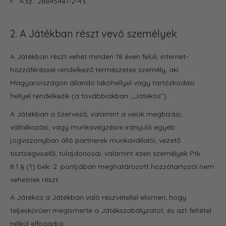
A.sz.: 28845481-2-43.
2. A Játékban részt vevő személyek
A Játékban részt vehet minden 18 éven felüli, internet-
hozzáféréssel rendelkező természetes személy, aki
Magyarországon állandó lakóhellyel vagy tartózkodási
hellyel rendelkezik (a továbbiakban: „Játékos”).
A Játékban a Szervező, valamint a velük megbízási,
vállalkozási, vagy munkavégzésre irányuló egyéb
jogviszonyban álló partnerek munkavállalói, vezető
tisztségviselői, tulajdonosai, valamint ezen személyek Ptk.
8:1.§ (1) bek. 2. pontjában meghatározott hozzátartozói nem
vehetnek részt.
A Játékos a Játékban való részvétellel elismeri, hogy
teljeskörűen megismerte a Játékszabályzatot, és azt feltétel
nélkül elfogadja.