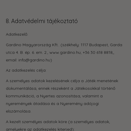
8. Adatvédelmi tájékoztató
Adatkezelő:
Gardino Magyarország Kft.. (székhely: 1117 Budapest, Garda
utca 4. B. ép. 6. em. 2., www.gardino.hu, +36 30 618 8818,,
email: info@gardino.hu)
Az adatkezelés célja:
A személyes adatok kezelésének célja a Játék menetének
dokumentálása, ennek részeként a Játékosokkal történő
kommunikáció, a Nyertes azonosítása, valamint a
nyeremények átadása és a Nyeremény adójogi
elszámolása.
A kezelt személyes adatok köre (a személyes adatok,
amelyekre az adatkezelés kiterjed):