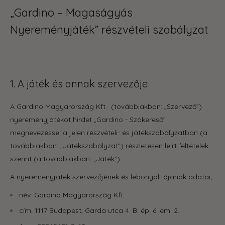
„Gardino – Magaságyás
Nyereményjáték” részvételi szabályzat
1. A játék és annak szervezője
A Gardino Magyarország Kft. (továbbiakban: „Szervező”)
nyereményjátékot hirdet „Gardino - Szókereső”
megnevezéssel a jelen részvételi- és játékszabályzatban (a
továbbiakban: „Játékszabályzat”) részletesen leírt feltételek
szerint (a továbbiakban: „Játék”).
A nyereményjáték szervezőjének és lebonyolítójának adatai;
név: Gardino Magyarország Kft.
cím: 1117 Budapest, Garda utca 4. B. ép. 6. em. 2.