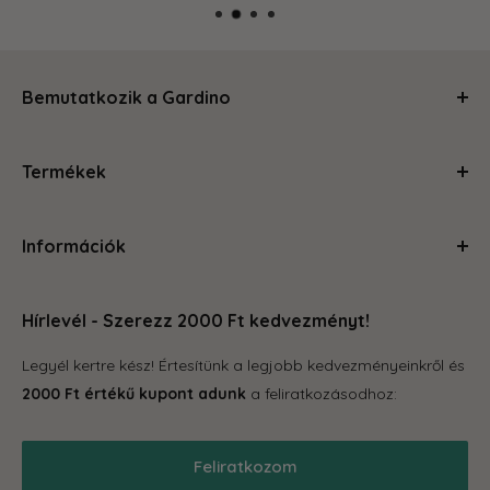
Bemutatkozik a Gardino
Kertészkedj velünk és levesszük a válladról a terhet!
Termékek
Segítünk, hogy a szobád, balkonod, kerted olyan legyen,
amire büszke vagy és ahol jól érzed magad. Magas
Ápolás és gondozás
minőségű termékeinkkel és szakértői tanácsainkkal
Információk
Kerti kiegészítők
megteszünk mindent, hogy a kertészkedés egyszerű és
Növénytartók
örömteli legyen számodra. Böngéssz kedvedre az oldalon,
Rólunk
Otthon és konyha
hogy megleld amire vágysz.
Hírlevél - Szerezz 2000 Ft kedvezményt!
Kapcsolat
Tároló eszközök
GYIK
Legyél kertre kész! Értesítünk a legjobb kedvezményeinkről és
Grill
Gardino Hűségprogram
2000 Ft értékű kupont adunk
a feliratkozásodhoz:
Balkonkertészet
Szállítás
Téli termékek
Reklamáció, garancia
Feliratkozom
Akciós termékek
Blog