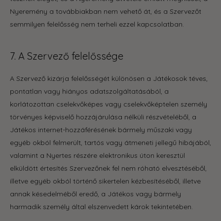
Nyeremény a továbbiakban nem vehető át, és a Szervezőt
semmilyen felelősség nem terheli ezzel kapcsolatban.
7. A Szervező felelőssége
A Szervező kizárja felelősségét különösen a Játékosok téves,
pontatlan vagy hiányos adatszolgáltatásából, a
korlátozottan cselekvőképes vagy cselekvőképtelen személy
törvényes képviselő hozzájárulása nélküli részvételéből, a
Játékos internet-hozzáférésének bármely műszaki vagy
egyéb okból felmerült, tartós vagy átmeneti jellegű hibájából,
valamint a Nyertes részére elektronikus úton keresztül
elküldött értesítés Szervezőnek fel nem róható elvesztéséből,
illetve egyéb okból történő sikertelen kézbesítéséből, illetve
annak késedelméből eredő, a Játékos vagy bármely
harmadik személy által elszenvedett károk tekintetében.