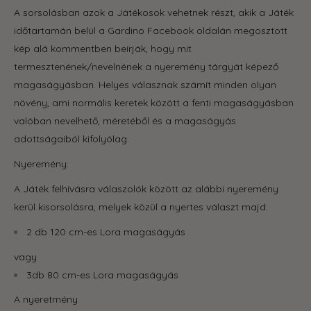
A sorsolásban azok a Játékosok vehetnek részt, akik a Játék
időtartamán belül a Gardino Facebook oldalán megosztott
kép alá kommentben beírják, hogy mit
termesztenének/nevelnének a nyeremény tárgyát képező
magaságyásban. Helyes válasznak számít minden olyan
növény, ami normális keretek között a fenti magaságyásban
valóban nevelhető, méretéből és a magaságyás
adottságaiból kifolyólag.
Nyeremény:
A Játék felhívásra válaszolók között az alábbi nyeremény
kerül kisorsolásra, melyek közül a nyertes választ majd:
2 db 120 cm-es Lora magaságyás
vagy
3db 80 cm-es Lora magaságyás
A nyeretmény