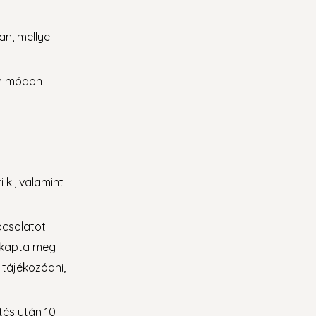
n, mellyel
en módon
ki, valamint
csolatot.
m kapta meg
 tájékozódni,
tés után 10