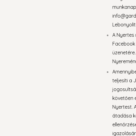
munkanapo
info@gardi
Lebonyolít
A Nyertes 
Facebook o
üzenetére.
Nyeremény
Amennyiben
teljesíti 
jogosultsá
követően e
Nyertest.
átadása kö
ellenőrzé
igazolásár