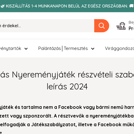
🌿 KISZÁLLÍTÁS 1-4 MUNKANAPON BELÜL AZ EGÉSZ ORSZÁGBAN. 🚚
Be
Pr
énytartók
Palántázás│Termesztés
Virággondoz
ás Nyereményjáték részvételi szab
leírás 2024
játék és tartalma nem a Facebook vagy bármi nemű harm
ezett vagy szponzorált. A résztvevők a nyereményjátékba
l elfogadják a Játékszabályzatot, illetve a Facebook műk
t.