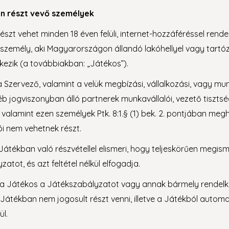
n részt vevő személyek
szt vehet minden 18 éven felüli, internet-hozzáféréssel rend
személy, aki Magyarországon állandó lakóhellyel vagy tartó
lkezik (a továbbiakban: „Játékos”).
 Szervező, valamint a velük megbízási, vállalkozási, vagy m
b jogviszonyban álló partnerek munkavállalói, vezető tisztség
 valamint ezen személyek Ptk. 8:1.§ (1) bek. 2. pontjában me
i nem vehetnek részt.
Játékban való részvétellel elismeri, hogy teljeskörűen megis
atot, és azt feltétel nélkül elfogadja.
a Játékos a Játékszabályzatot vagy annak bármely rendel
a Játékban nem jogosult részt venni, illetve a Játékból autom
ül.