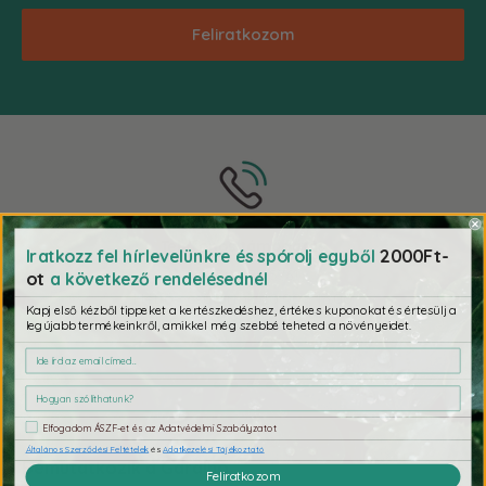
Feliratkozom
Telefonos támogatás
2000Ft-
Iratkozz fel hírlevelünkre és spórolj egyből
+36 30 495 5761
Az online fize
ot
a következő rendelésednél
tfő - csütörtök: 10:00 - 16:00
Kapj első kézből tippeket a kertészkedéshez, értékes kuponokat és értesülj a
Péntek: 10:00 - 14:00
legújabb termékeinkről, amikkel még szebbé teheted a növényeidet.
Elfogadom ÁSZF-et és az Adatvédelmi Szabályzatot
Általános Szerződési Feltételek
és
Adatkezelési Tájékoztató
Bemutatkozik a Gardino
Feliratkozom