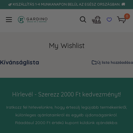
Tovább
🌿 KISZÁLLÍTÁS 1-4 MUNKANAPON BELÜL AZ EGÉSZ ORSZÁGBAN. 🚚
0
Gardino
My Wishlist
Hírlevél - Szerezz 2000 Ft kedvezményt!
Iratkozz fel hírlevelünkre, hogy értesülj legújabb termékeinkről,
különleges ajánlatainkról és egyéb újdonságainkról.
Ráadásul 2000 Ft értékű kupont küldünk ajándékba.