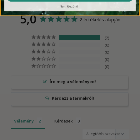
Nem, köszönöm
5,0
2 értékelés alapján
2
0
0
0
0
Írd meg a véleményed!
Vélemény
Kérdések