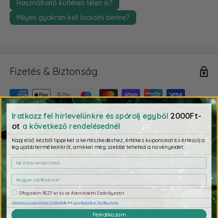
Használható kültéren télen is?
Milyen gyakran kell locsolni benne?
Fizetés & Biztonság
2000Ft-
Iratkozz fel hírlevelünkre és spórolj egyből
Fizetési adatait biztonságosan dolgozzuk fel. Nem tárolunk
ot
a következő rendelésednél
bankkártya adatokat, és nem férünk hozzá a bankkártya
Kapj első kézből tippeket a kertészkedéshez, értékes kuponokat és értesülj a
információkhoz.
legújabb termékeinkről, amikkel még szebbé teheted a növényeidet.
Ezeket se hagyd ki
Elfogadom ÁSZF-et és az Adatvédelmi Szabályzatot
Általános Szerződési Feltételek
és
Adatkezelési Tájékoztató
Feliratkozom