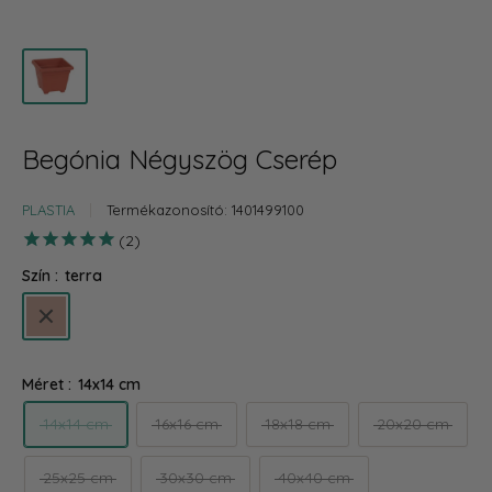
Begónia Négyszög Cserép
PLASTIA
Termékazonosító:
1401499100
2
Szín :
terra
terra
Méret :
14x14 cm
14x14 cm
16x16 cm
18x18 cm
20x20 cm
25x25 cm
30x30 cm
40x40 cm