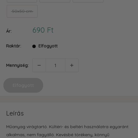
50x50 cm
Akciós
690 Ft
Ár:
ár
Raktár:
Elfogyott
Mennyiség:
Elfogyott
Leírás
Műanyag virágtartó. Kültéri- és beltéri használatra egyaránt
alkalmas, nem fagyálló. Kevésbé törékeny, könnyű