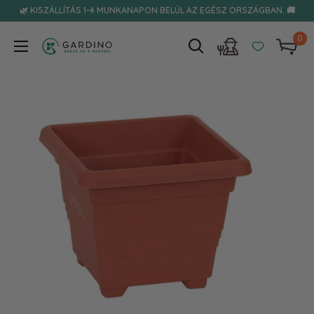
Tovább
🌿 KISZÁLLÍTÁS 1-4 MUNKANAPON BELÜL AZ EGÉSZ ORSZÁGBAN. 🚚
0
Gardino