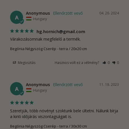
Anonymous
04. 26. 2024
A
Hungary
hg.hornich@gmail.com
Várakozásomnak megfelelő a termék.
Begónia Négyszög Cserép
terra / 20x20 cm
Megosztás
Hasznos volt ez a vélmény?
0
0
Anonymous
11. 18. 2023
A
Hungary
Szeretjük, több növényt szoktunk bele ültetni. Nálunk bírja 
a kinti időjárás viszontagságait is.
Begónia Négyszög Cserép
terra / 30x30 cm