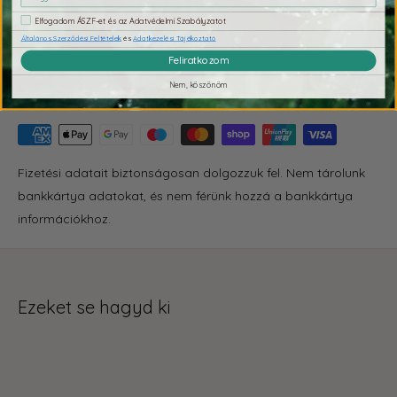
Elfogadom ÁSZF-et és az Adatvédelmi Szabályzatot
Általános Szerződési Feltételek
és
Adatkezelési Tájékoztató
Feliratkozom
Nem, köszönöm
Fizetés & Biztonság
Fizetési adatait biztonságosan dolgozzuk fel. Nem tárolunk
bankkártya adatokat, és nem férünk hozzá a bankkártya
információkhoz.
Ezeket se hagyd ki