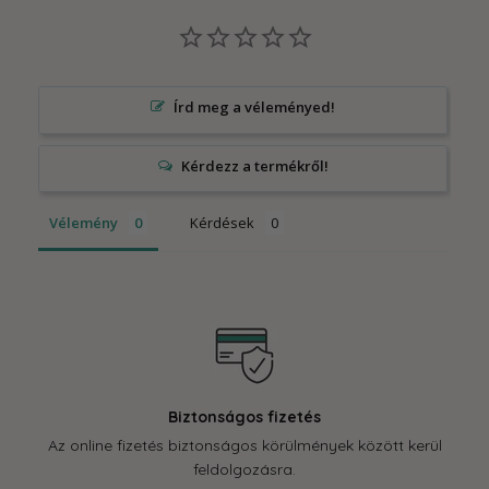
Írd meg a véleményed!
Vélemény
Kérdések
Kérdésed van?
zött kerül
Munkatársaink állnak rendelkezésedre akár telefo
16:00, P: 10-14:00) a