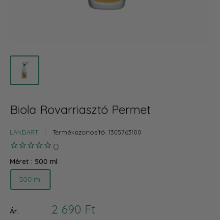
Biola Rovarriasztó Permet
LANDART
Termékazonosító:
1305763100
Méret :
500 ml
500 ml
Akciós
2 690 Ft
Ár: