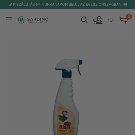
Tovább
🌿 KISZÁLLÍTÁS 1-4 MUNKANAPON BELÜL AZ EGÉSZ ORSZÁGBAN. 🚚
0
Gardino