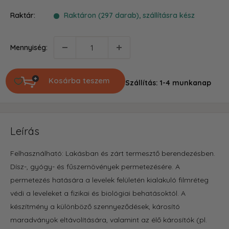
ár
Raktár:
Raktáron (297 darab), szállításra kész
Mennyiség:
Kosárba teszem
Szállítás: 1-4 munkanap
Leírás
Felhasználható: Lakásban és zárt termesztő berendezésben.
Dísz-, gyógy- és fűszernövények permetezésére. A
permetezés hatására a levelek felületén kialakuló filmréteg
védi a leveleket a fizikai és biológiai behatásoktól. A
készítmény a különböző szennyeződések, károsító
maradványok eltávolítására, valamint az élő károsítók (pl.