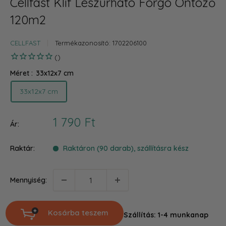
Cellfast Klif Leszúrható Forgó Öntöző
120m2
CELLFAST
Termékazonosító:
1702206100
Méret :
33x12x7 cm
33x12x7 cm
Akciós
1 790 Ft
Ár:
ár
Raktár:
Raktáron (90 darab), szállításra kész
Mennyiség:
Kosárba teszem
Szállítás: 1-4 munkanap