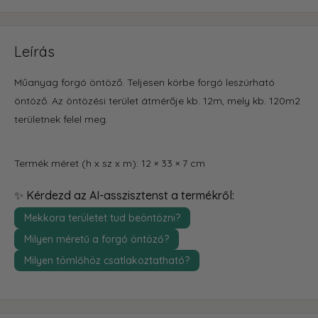
Leírás
Műanyag forgó öntöző. Teljesen körbe forgó leszúrható
öntöző. Az öntözési terület átmérője kb. 12m, mely kb. 120m2
területnek felel meg.
Termék méret (h x sz x m): 12 × 33 × 7 cm
✨ Kérdezd az AI-asszisztenst a termékről:
Mekkora területet tud beöntözni?
Milyen méretű a forgó öntöző?
Milyen tömlőhöz csatlakoztatható?