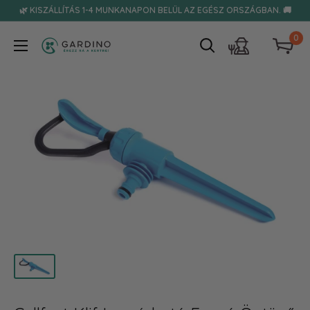
Tovább
🌿 KISZÁLLÍTÁS 1-4 MUNKANAPON BELÜL AZ EGÉSZ ORSZÁGBAN. 🚚
0
Gardino