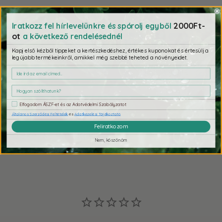
Fizetés & Biztonság
2000Ft-
Iratkozz fel hírlevelünkre és spórolj egyből
ot
a következő rendelésednél
Kapj első kézből tippeket a kertészkedéshez, értékes kuponokat és értesülj a
legújabb termékeinkről, amikkel még szebbé teheted a növényeidet.
Fizetési adatait biztonságosan dolgozzuk fel. Nem tárolunk
bankkártya adatokat, és nem férünk hozzá a bankkártya
információkhoz.
Elfogadom ÁSZF-et és az Adatvédelmi Szabályzatot
Általános Szerződési Feltételek
és
Adatkezelési Tájékoztató
Feliratkozom
Ezeket se hagyd ki
Nem, köszönöm