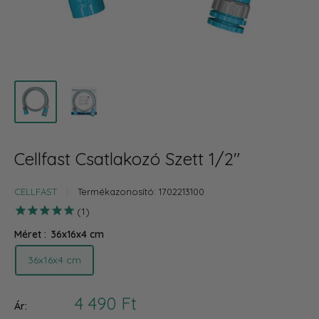
Cellfast Csatlakozó Szett 1/2"
CELLFAST
Termékazonosító:
1702213100
1
Méret :
36x16x4 cm
36x16x4 cm
Akciós
4 490 Ft
Ár: