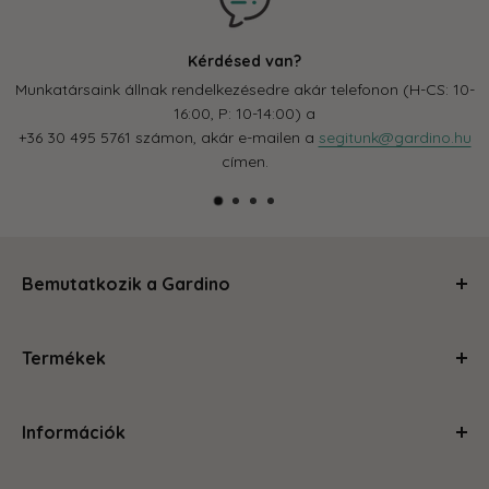
Kérdésed van?
Munkatársaink állnak rendelkezésedre akár telefonon (H-CS: 10-
16:00, P: 10-14:00) a
+36 30 495 5761 számon, akár e-mailen a
segitunk@gardino.hu
címen.
Bemutatkozik a Gardino
Kertészkedj velünk és levesszük a válladról a terhet!
Termékek
Segítünk, hogy a szobád, balkonod, kerted olyan legyen,
amire büszke vagy és ahol jól érzed magad. Magas
Ápolás és gondozás
minőségű termékeinkkel és szakértői tanácsainkkal
Információk
Kerti kiegészítők
megteszünk mindent, hogy a kertészkedés egyszerű és
Növénytartók
örömteli legyen számodra. Böngéssz kedvedre az oldalon,
Rólunk