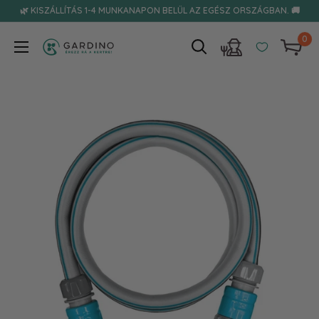
Tovább
🌿 KISZÁLLÍTÁS 1-4 MUNKANAPON BELÜL AZ EGÉSZ ORSZÁGBAN. 🚚
0
Gardino