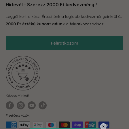
Otthon és konyha
hogy megleld amire vágysz.
Hírlevél - Szerezz 2000 Ft kedvezményt!
Kapcsolat
Tároló eszközök
GYIK
Legyél kertre kész! Értesítünk a legjobb kedvezményeinkről és
Grill
Gardino Hűségprogram
2000 Ft értékű kupont adunk
a feliratkozásodhoz:
Balkonkertészet
Szállítás
Téli termékek
Reklamáció, garancia
Feliratkozom
Akciós termékek
Blog
Önkormányzatoknak
ÁSZF
Fit-out cégeknek
Adatkezelési Tájékoztató
Visszaküldés és elállás
Kövess Minket!
Fizetőeszközök