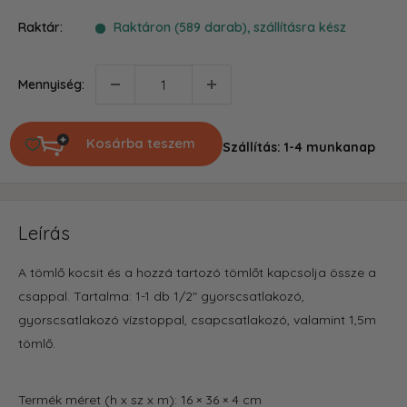
ár
Raktár:
Raktáron (589 darab), szállításra kész
Mennyiség:
Kosárba teszem
Szállítás: 1-4 munkanap
Leírás
A tömlő kocsit és a hozzá tartozó tömlőt kapcsolja össze a
csappal. Tartalma: 1-1 db 1/2" gyorscsatlakozó,
gyorscsatlakozó vízstoppal, csapcsatlakozó, valamint 1,5m
tömlő.
Termék méret (h x sz x m): 16 × 36 × 4 cm