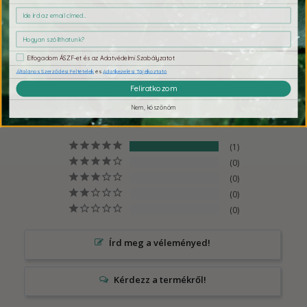
Ezeket se hagyd ki
Elfogadom ÁSZF-et és az Adatvédelmi Szabályzatot
Általános Szerződési Feltételek
és
Adatkezelési Tájékoztató
Feliratkozom
5,0
1 értékelés alapján
Nem, köszönöm
1
0
0
0
0
Írd meg a véleményed!