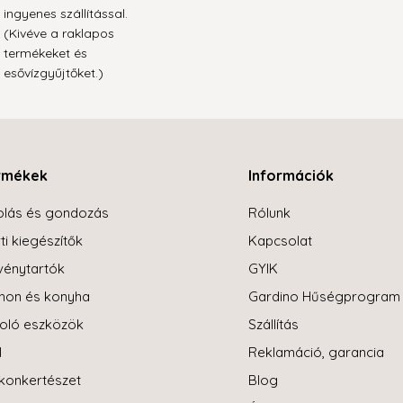
ingyenes szállítással.
(Kivéve a raklapos
termékeket és
esővízgyűjtőket.)
rmékek
Információk
olás és gondozás
Rólunk
ti kiegészítők
Kapcsolat
énytartók
GYIK
hon és konyha
Gardino Hűségprogram
oló eszközök
Szállítás
l
Reklamáció, garancia
konkertészet
Blog