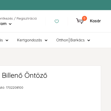
entkezés / Regisztráció
0
Kosár
ilom
ás
Kertgondozás
Otthon│Barkács
o Billenő Öntöző
ító:
1702208100