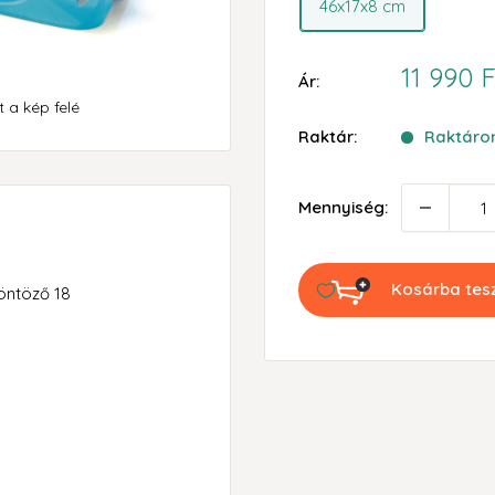
46x17x8 cm
Akciós
11 990 F
Ár:
ár
 a kép felé
Raktár:
Raktáron
Mennyiség:
Kosárba te
öntöző 18