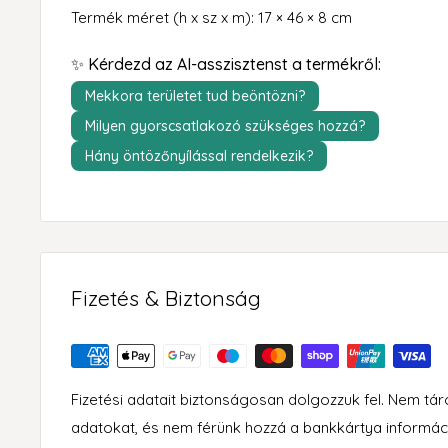
Termék méret (h x sz x m): 17 × 46 × 8 cm
✨ Kérdezd az AI-asszisztenst a termékről:
Mekkora területet tud beöntözni?
Milyen gyorscsatlakozó szükséges hozzá?
Hány öntözőnyílással rendelkezik?
Fizetés & Biztonság
Fizetési adatait biztonságosan dolgozzuk fel. Nem tá
adatokat, és nem férünk hozzá a bankkártya informác