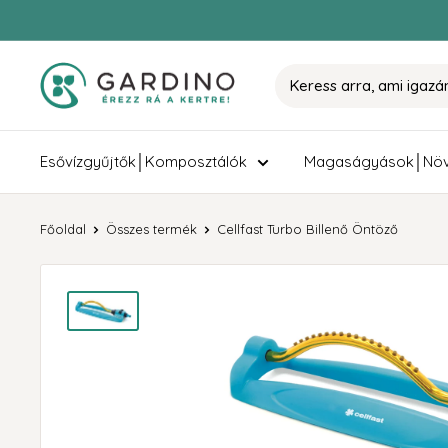
Tovább
Gardino
Esővízgyűjtők│Komposztálók
Magaságyások│Növ
Főoldal
Összes termék
Cellfast Turbo Billenő Öntöző