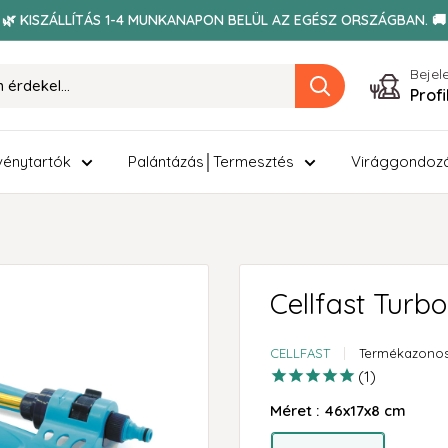
🌿 KISZÁLLÍTÁS 1-4 MUNKANAPON BELÜL AZ EGÉSZ ORSZÁGBAN. 🚚
Bejel
Prof
énytartók
Palántázás│Termesztés
Virággondoz
Cellfast Turb
CELLFAST
Termékazonos
1
Méret :
46x17x8 cm