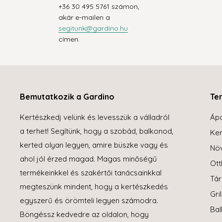
+36 30 495 5761 számon,
akár e-mailen a
segitunk@gardino.hu
címen.
Bemutatkozik a Gardino
Te
Kertészkedj velünk és levesszük a válladról
Áp
a terhet! Segítünk, hogy a szobád, balkonod,
Ker
kerted olyan legyen, amire büszke vagy és
Növ
ahol jól érzed magad. Magas minőségű
Ott
termékeinkkel és szakértői tanácsainkkal
Tár
megteszünk mindent, hogy a kertészkedés
Gril
egyszerű és örömteli legyen számodra.
Bal
Böngéssz kedvedre az oldalon, hogy