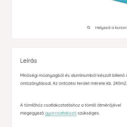
Helyezd a kurzort
Leírás
Minőségi műanyagból és alumíniumból készült billenő 
öntözőnyílással. Az öntözési terület mérete kb. 240m2.
A tömlőhöz csatlakoztatáshoz a tömlő átmérőjével
megegyező
gyorcsatlakozó
szükséges.