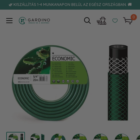
Tovább
🌿 KISZÁLLÍTÁS 1-4 MUNKANAPON BELÜL AZ EGÉSZ ORSZÁGBAN. 🚚
0
Gardino