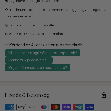
🚫 A
lganövekedés-gátló védelem
♻️ Kadmium-, bárium- és ólommentes - így megvéd téged és
a növényeidet is
💪 20 bar nyomásig hitelesített
❄️ 🔥 -10 és +50 °C között használható
✨ Kérdezd az AI-asszisztenst a termékről:
Milyen hosszúságú változatok kaphatók?
Mekkora nyomást bír el?
Milyen hőmérsékleten használható?
Fizetés & Biztonság