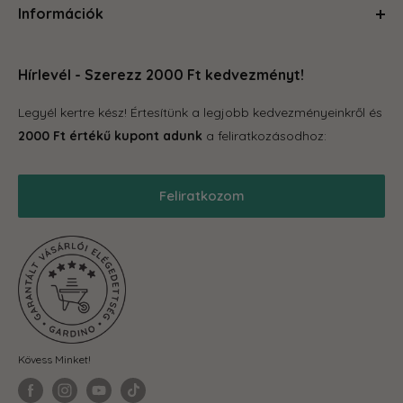
Információk
Kerti kiegészítők
megteszünk mindent, hogy a kertészkedés egyszerű és
Növénytartók
örömteli legyen számodra. Böngéssz kedvedre az oldalon,
Rólunk
Otthon és konyha
hogy megleld amire vágysz.
Hírlevél - Szerezz 2000 Ft kedvezményt!
Kapcsolat
Tároló eszközök
GYIK
Legyél kertre kész! Értesítünk a legjobb kedvezményeinkről és
Grill
Gardino Hűségprogram
2000 Ft értékű kupont adunk
a feliratkozásodhoz:
Balkonkertészet
Szállítás
Téli termékek
Reklamáció, garancia
Feliratkozom
Akciós termékek
Blog
Önkormányzatoknak
ÁSZF
Fit-out cégeknek
Adatkezelési Tájékoztató
Visszaküldés és elállás
Kövess Minket!