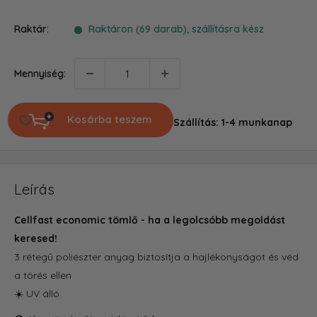
ár
Raktár:
Raktáron (69 darab), szállításra kész
Mennyiség:
Kosárba teszem
Szállítás: 1-4 munkanap
Leírás
Cellfast economic tömlő - ha a legolcsóbb megoldást
keresed!
3 rétegű poliészter anyag biztosítja a hajlékonyságot és véd
a törés ellen
☀️ UV álló