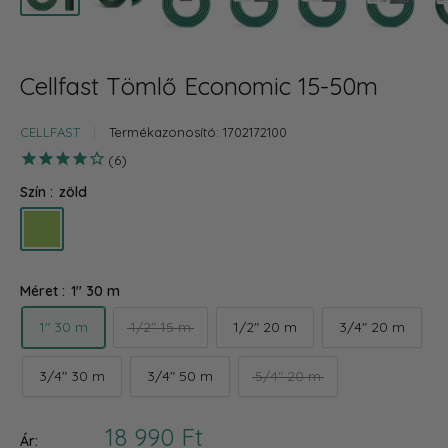
Cellfast Tömlő Economic 15-50m
CELLFAST
Termékazonosító:
1702172100
6
Szín :
zöld
zöld
Méret :
1" 30 m
1" 30 m
1/2" 15 m
1/2" 20 m
3/4" 20 m
3/4" 30 m
3/4" 50 m
5/4" 20 m
Akciós
18 990 Ft
Ár: