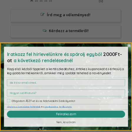
0
Írd meg a véleményed!
Vélemény
Kérdések
2000Ft-
Iratkozz fel hírlevelünkre és spórolj egyből
ot
a következő rendelésednél
Kapj első kézből tippeket a kertészkedéshez, értékes kuponokat és értesülj a
legújabb termékeinkről, amikkel még szebbé teheted a növényeidet.
Báthori A.
04. 10. 2023
BA
Hungary
Elfogadom ÁSZF-et és az Adatvédelmi Szabályzatot
Tömlő
Általános Szerződési Feltételek
és
Adatkezelési Tájékoztató
Részemről kitűnő termék!
Feliratkozom
Cellfast Tömlő Economic 15-50m
Nem, köszönöm