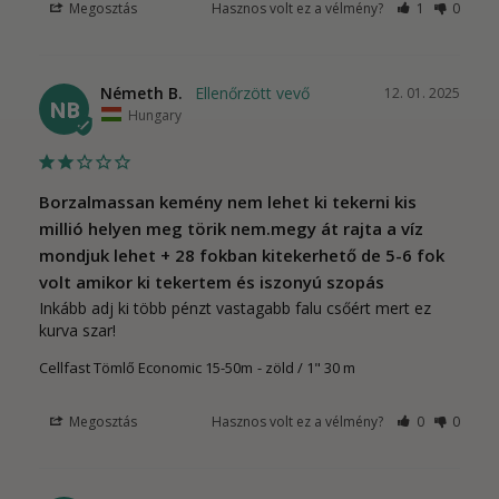
Megosztás
Hasznos volt ez a vélmény?
1
0
Németh B.
12. 01. 2025
NB
Hungary
Borzalmassan kemény nem lehet ki tekerni kis
millió helyen meg törik nem.megy át rajta a víz
mondjuk lehet + 28 fokban kitekerhető de 5-6 fok
volt amikor ki tekertem és iszonyú szopás
Inkább adj ki több pénzt vastagabb falu csőért mert ez 
kurva szar!
Cellfast Tömlő Economic 15-50m
zöld / 1" 30 m
Megosztás
Hasznos volt ez a vélmény?
0
0