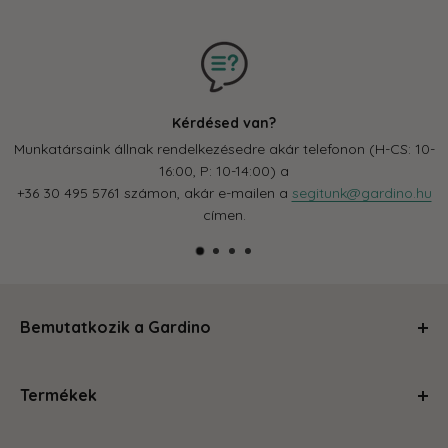
Kérdésed van?
Munkatársaink állnak rendelkezésedre akár telefonon (H-CS: 10-
16:00, P: 10-14:00) a
+36 30 495 5761 számon, akár e-mailen a
segitunk@gardino.hu
címen.
Bemutatkozik a Gardino
Kertészkedj velünk és levesszük a válladról a terhet!
Termékek
Segítünk, hogy a szobád, balkonod, kerted olyan legyen,
amire büszke vagy és ahol jól érzed magad. Magas
Ápolás és gondozás
minőségű termékeinkkel és szakértői tanácsainkkal