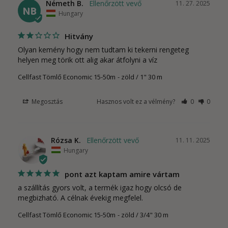
Németh B.
11. 27. 2025
NB
Hungary
Hitvány
Olyan kemény hogy nem tudtam ki tekerni rengeteg 
helyen meg törik ott alig akar átfolyni a víz
Cellfast Tömlő Economic 15-50m
zöld / 1" 30 m
Megosztás
Hasznos volt ez a vélmény?
0
0
Rózsa K.
11. 11. 2025
Hungary
pont azt kaptam amire vártam
a szállítás gyors volt, a termék igaz hogy olcsó de 
megbizható. A célnak évekig megfelel.
Cellfast Tömlő Economic 15-50m
zöld / 3/4" 30 m