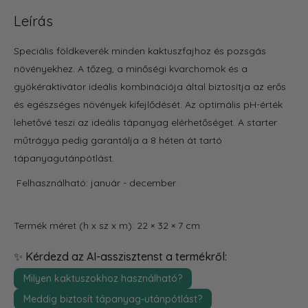
Leírás
Speciális földkeverék minden kaktuszfajhoz és pozsgás
növényekhez. A tőzeg, a minőségi kvarchomok és a
gyökéraktivátor ideális kombinációja által biztosítja az erős
és egészséges növények kifejlődését. Az optimális pH-érték
lehetővé teszi az ideális tápanyag elérhetőséget. A starter
műtrágya pedig garantálja a 8 héten át tartó
tápanyagutánpótlást.
Felhasználható: január - december
Termék méret (h x sz x m): 22 × 32 × 7 cm
✨ Kérdezd az AI-asszisztenst a termékről:
Milyen kaktuszokhoz használható?
Meddig biztosít tápanyag-utánpótlást?