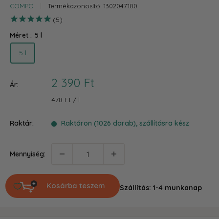
COMPO
Termékazonosító:
1302047100
5
Méret :
5 l
5 l
Akciós
2 390 Ft
Ár:
ár
478 Ft
/
l
Raktár:
Raktáron (1026 darab), szállításra kész
Mennyiség:
Kosárba teszem
Szállítás: 1-4 munkanap