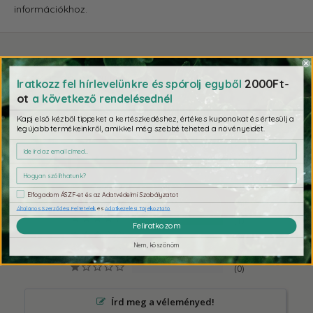
információkhoz.
Ezeket se hagyd ki
2000Ft-
Iratkozz fel hírlevelünkre és spórolj egyből
ot
a következő rendelésednél
Kapj első kézből tippeket a kertészkedéshez, értékes kuponokat és értesülj a
legújabb termékeinkről, amikkel még szebbé teheted a növényeidet.
4,0
1 értékelés alapján
Elfogadom ÁSZF-et és az Adatvédelmi Szabályzatot
0
Általános Szerződési Feltételek
és
Adatkezelési Tájékoztató
1
Feliratkozom
0
Nem, köszönöm
0
0
Írd meg a véleményed!