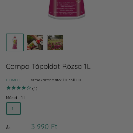
Compo Tápoldat Rózsa 1L
COMPO
Termékazonosító:
1303311100
1
Méret :
1 l
1 l
Akciós
3 990 Ft
Ár: