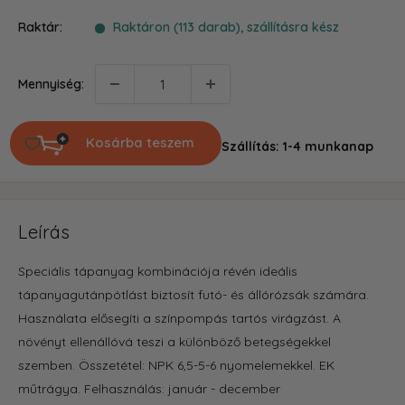
ár
Raktár:
Raktáron (113 darab), szállításra kész
Mennyiség:
Kosárba teszem
Szállítás: 1-4 munkanap
Leírás
Speciális tápanyag kombinációja révén ideális
tápanyagutánpótlást biztosít futó- és állórózsák számára.
Használata elősegíti a színpompás tartós virágzást. A
növényt ellenállóvá teszi a különböző betegségekkel
szemben. Összetétel: NPK 6,5-5-6 nyomelemekkel. EK
műtrágya. Felhasználás: január - december