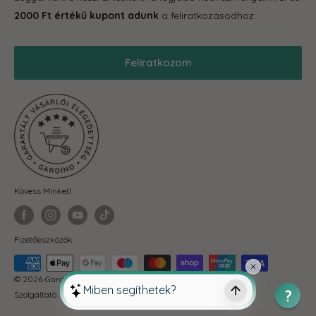
Grill
Gardino Hűségprogram
2000 Ft értékű kupont adunk
a feliratkozásodhoz:
Balkonkertészet
Szállítás
Téli termékek
Reklamáció, garancia
Feliratkozom
Akciós termékek
Blog
Önkormányzatoknak
ÁSZF
Fit-out cégeknek
Adatkezelési Tájékoztató
Visszaküldés és elállás
Kövess Minket!
Fizetőeszközök
© 2026 Gardino
Szolgáltató: Shopify