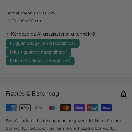
Termék méret (h x sz x m):
1 l: 10 × 10 × 28 cm
✨ Kérdezd az AI-asszisztenst a termékről:
Hogyan adagoljam a rózsákhoz?
Milyen gyakran használható?
Beltéri rózsákhoz is megfelelő?
Fizetés & Biztonság
Fizetési adatait biztonságosan dolgozzuk fel. Nem tárolunk
bankkártya adatokat, és nem férünk hozzá a bankkártya