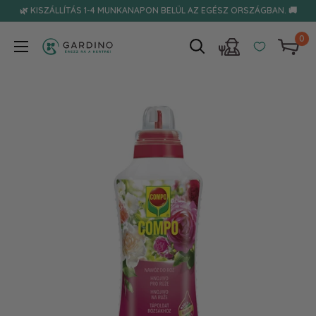
Tovább
🌿 KISZÁLLÍTÁS 1-4 MUNKANAPON BELÜL AZ EGÉSZ ORSZÁGBAN. 🚚
0
Gardino