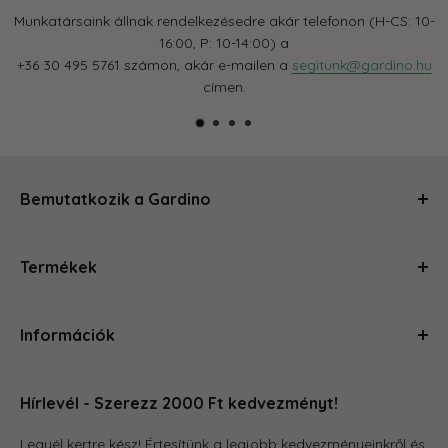
Munkatársaink állnak rendelkezésedre akár telefonon (H-CS: 10-
16:00, P: 10-14:00) a
+36 30 495 5761 számon, akár e-mailen a
segitunk@gardino.hu
címen.
Bemutatkozik a Gardino
Kertészkedj velünk és levesszük a válladról a terhet!
Termékek
Segítünk, hogy a szobád, balkonod, kerted olyan legyen,
amire büszke vagy és ahol jól érzed magad. Magas
Ápolás és gondozás
minőségű termékeinkkel és szakértői tanácsainkkal
Információk
Kerti kiegészítők
megteszünk mindent, hogy a kertészkedés egyszerű és
Növénytartók
örömteli legyen számodra. Böngéssz kedvedre az oldalon,
Rólunk
Otthon és konyha
hogy megleld amire vágysz.
Hírlevél - Szerezz 2000 Ft kedvezményt!
Kapcsolat
Tároló eszközök
GYIK
Legyél kertre kész! Értesítünk a legjobb kedvezményeinkről és