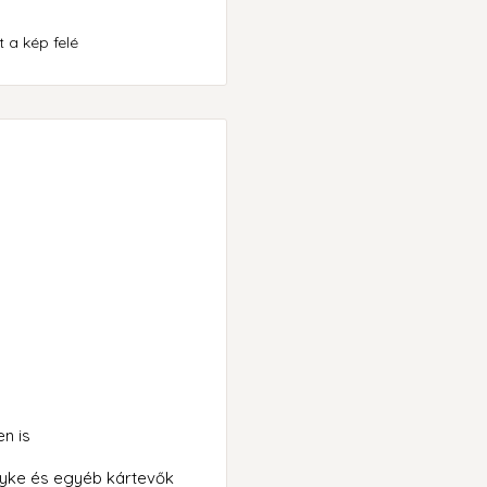
 a kép felé
en is
lyke és egyéb kártevők