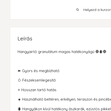
Helyezd a kurzort
Leírás
Hangyairtó granulátum magas hatékonyágú 🛑🐜🛑
⏩ Gyors és megbízható
🥚 Fészeksemlegesítő
⭐ Hosszan tartó hatás
☀️ Használható beltéren, erkélyen, teraszon és pincéb
🐜 Hangyákon kívül hatékony ászkarák, ezüstös pikke