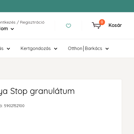
entkezés / Regisztráció
0
Kosár
ilom
ás
Kertgondozás
Otthon│Barkács
a Stop granulátum
ó:
5902152100