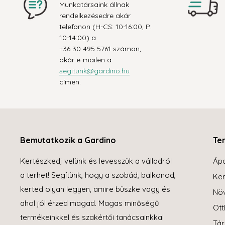
Munkatársaink állnak
rendelkezésedre akár
telefonon (H-CS: 10-16:00, P:
10-14:00) a
+36 30 495 5761 számon,
akár e-mailen a
segitunk@gardino.hu
címen.
Bemutatkozik a Gardino
Te
Kertészkedj velünk és levesszük a válladról
Áp
a terhet! Segítünk, hogy a szobád, balkonod,
Ker
kerted olyan legyen, amire büszke vagy és
Növ
ahol jól érzed magad. Magas minőségű
Ott
termékeinkkel és szakértői tanácsainkkal
Tár