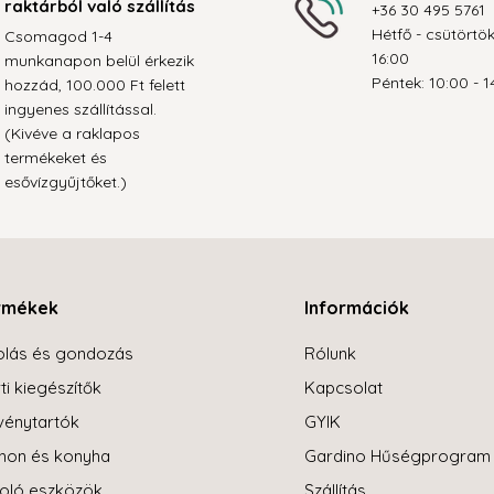
raktárból való szállítás
+36 30 495 5761
Hétfő - csütörtök
Csomagod 1-4
16:00
munkanapon belül érkezik
Péntek: 10:00 - 1
hozzád, 100.000 Ft felett
ingyenes szállítással.
(Kivéve a raklapos
termékeket és
esővízgyűjtőket.)
rmékek
Információk
olás és gondozás
Rólunk
ti kiegészítők
Kapcsolat
énytartók
GYIK
hon és konyha
Gardino Hűségprogram
oló eszközök
Szállítás