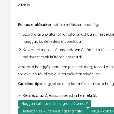
ellen is
Felhasználásakor
kétféle módszer lehetséges:
Szórd a granulátumot látható csíkokban a fészekbe,
hangyák közlekedési útvonalába
Keverd el a granulátumot vízben és öntsd a fészekb
módszert csak kültéren használd!
Amikor a hangyák már nem jelennek meg, töröld át a k
törlővel és távolítsd el a termék maradványait.
Gardino tipp:
reggel és este használd, amikor a han
✨ Kérdezd az AI-asszisztenst a termékről:
Hogyan kell használni a granulátumot?
Beltérben és kültéren is használható?
Milyen kártev