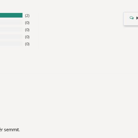
2
0
0
0
0
ér semmit.