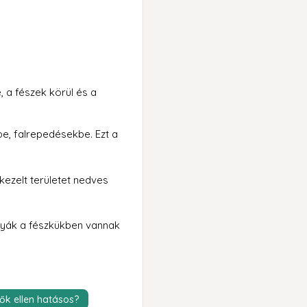
 a fészek körül és a
e, falrepedésekbe. Ezt a
ezelt területet nedves
gyák a fészkükben vannak
ők ellen hatásos?