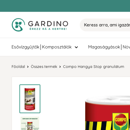
Tovább
Gardino
Esővízgyűjtők│Komposztálók
Magaságyások│Növ
Főoldal
Összes termék
Compo Hangya Stop granulátum