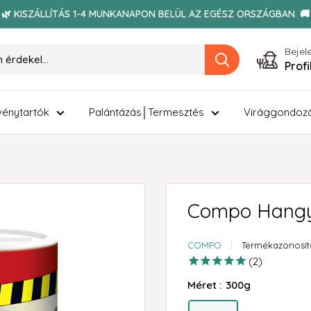
🌿 KISZÁLLÍTÁS 1-4 MUNKANAPON BELÜL AZ EGÉSZ ORSZÁGBAN. 🚚
Bejel
Prof
énytartók
Palántázás│Termesztés
Virággondoz
Compo Hangy
COMPO
Termékazonosít
2
Méret :
300g