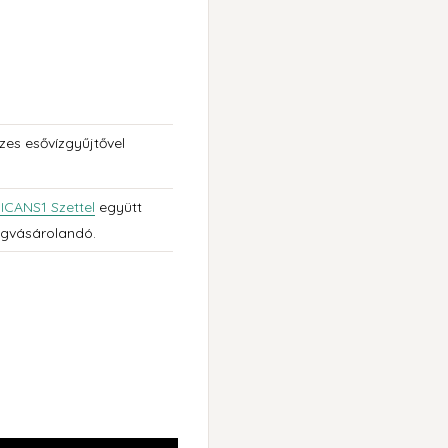
es esővízgyűjtővel
ICANS1 Szettel
együtt
egvásárolandó.