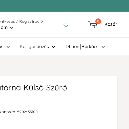
entkezés / Regisztráció
0
Kosár
ilom
ás
Kertgondozás
Otthon│Barkács
atorna Külső Szűrő
zonosító:
5902453100
t