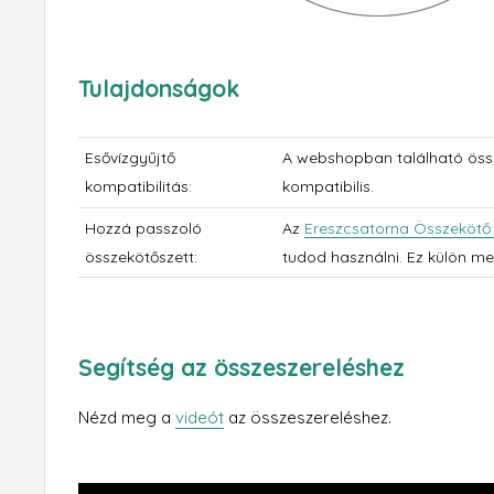
Tulajdonság
ok
Esővízgyűjtő
A webshopban található össz
kompatibilitás:
kompatibilis.
Hozzá passzoló
Az
Ereszcsatorna Összekötő 
összekötőszett:
tudod használni. Ez külön m
Segítség az összeszereléshez
Nézd meg a
videót
az összeszereléshez.