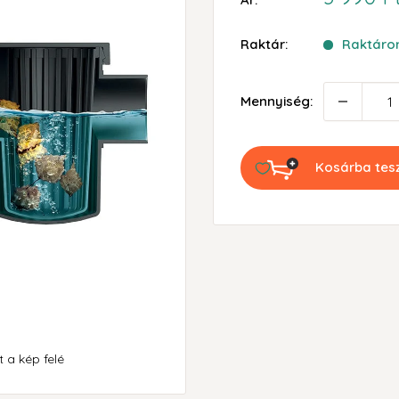
ár
Raktár:
Raktáron
Mennyiség:
Kosárba te
 a kép felé