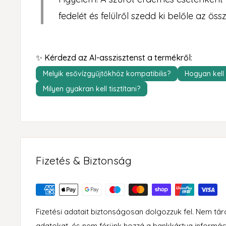
fedelét és felülről szedd ki belőle az ös
✨ Kérdezd az AI-asszisztenst a termékről:
Melyik esővízgyűjtőkhöz kompatibilis?
Hogyan kell 
Milyen gyakran kell tisztítani?
Fizetés & Biztonság
Fizetési adatait biztonságosan dolgozzuk fel. Nem tá
adatokat, és nem férünk hozzá a bankkártya informác