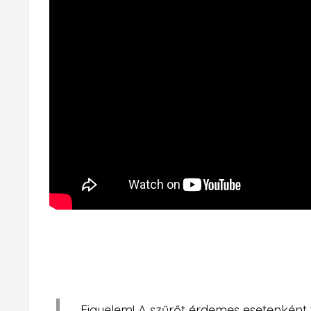
Figyelem! A szűrőt érdemes esetenként ti