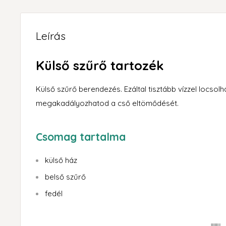
Leírás
Külső szűrő tartozék
Külső szűrő berendezés. Ezáltal tisztább vízzel locsol
megakadályozhatod a cső eltömődését.
Csomag tartalma
külső ház
belső szűrő
fedél