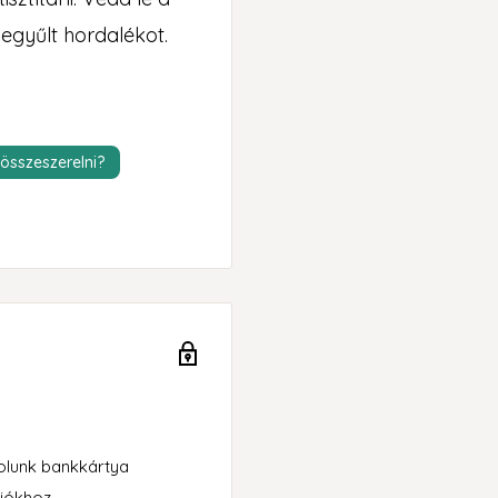
szegyűlt hordalékot.
összeszerelni?
rolunk bankkártya
iókhoz.