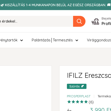
🌿 KISZÁLLÍTÁS 1-4 MUNKANAPON BELÜL AZ EGÉSZ ORSZÁGBAN. 🚚
Bejel
Prof
énytartók
Palántázás│Termesztés
Virággondoz
IFILZ Ereszcs
Szűrős 🍂
PROSPERPLAST
Terméka
6
Akciós
3 990 F
Ár: