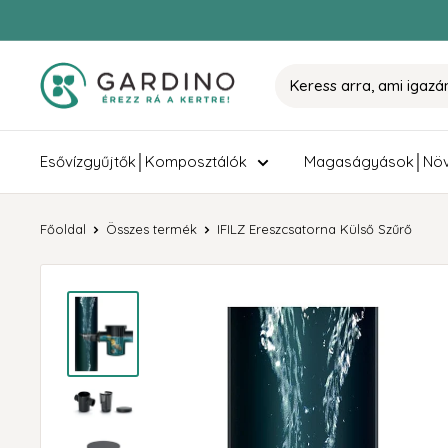
Tovább
Gardino
Esővízgyűjtők│Komposztálók
Magaságyások│Növ
Főoldal
Összes termék
IFILZ Ereszcsatorna Külső Szűrő