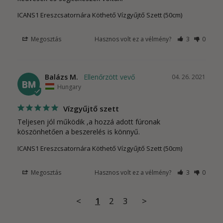
ICANS1 Ereszcsatornára Köthető Vízgyűjtő Szett (50cm)
Megosztás
Hasznos volt ez a vélmény?
3
0
Balázs M.
04. 26. 2021
BM
Hungary
Vízgyűjtő szett
Teljesen jól működik ,a hozzá adott fúronak 
köszönhetően a beszerelés is könnyű.
ICANS1 Ereszcsatornára Köthető Vízgyűjtő Szett (50cm)
Megosztás
Hasznos volt ez a vélmény?
3
0
<
1
2
3
>