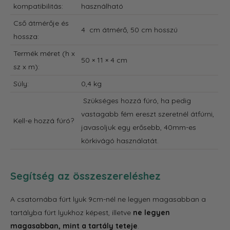
kompatibilitás:
használható
Cső átmérője és
4 cm átmérő, 50 cm hosszú
hossza:
Termék méret (h x
50 × 11 × 4 cm
sz x m):
Súly:
0,4 kg
Szükséges hozzá fúró, ha pedig
vastagabb fém ereszt szeretnél átfúrni,
Kell-e hozzá fúró?
javasoljuk egy erősebb, 40mm-es
körkivágó használatát.
Segítség az összeszereléshez
A csatornába fúrt lyuk 9cm-nél ne legyen magasabban a
tartályba fúrt lyukhoz képest, illetve
ne legyen
magasabban, mint a tartály teteje
.