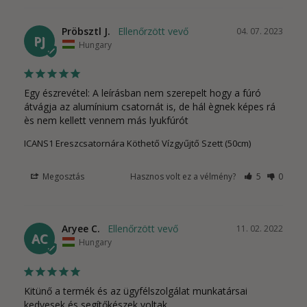
Pröbsztl J.
04. 07. 2023
PJ
Hungary
Egy észrevétel: A leírásban nem szerepelt hogy a fúró 
átvágja az alumínium csatornát is, de hál ègnek képes rá 
ès nem kellett vennem más lyukfúrót
ICANS1 Ereszcsatornára Köthető Vízgyűjtő Szett (50cm)
Megosztás
Hasznos volt ez a vélmény?
5
0
Aryee C.
11. 02. 2022
AC
Hungary
Kitünő a termék és az ügyfélszolgálat munkatársai 
kedvesek és segítőkészek voltak.