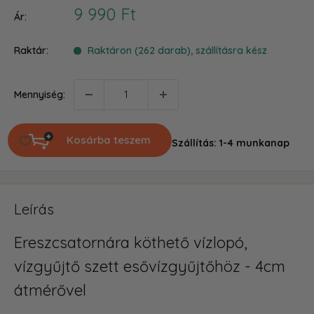
Akciós
9 990 Ft
Ár:
ár
Raktár:
Raktáron (262 darab), szállításra kész
Mennyiség:
Kosárba teszem
Szállítás: 1-4 munkanap
Leírás
Ereszcsatornára köthető vízlopó,
vízgyűjtő szett esővízgyűjtőhöz - 4cm
átmérővel