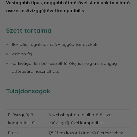
Vastagabb típus
, nagyobb átmérővel.
A nálunk található
összes esővízgyűjtővel kompatibilis.
Szett tartalma
flexibilis, rugalmas cső + egyéb tartozékok
vízlopó fej
körkivágó: fémből készült fúrófej is mely a műanyag
átfúrására használható
Tulajdonságok
Esővízgyűjtő
A webshopban található összes
kompatibilitás:
esővízgyűjtővel kompatibilis.
Eresz
7,5-11cm közötti átmérőjű ereszekhez