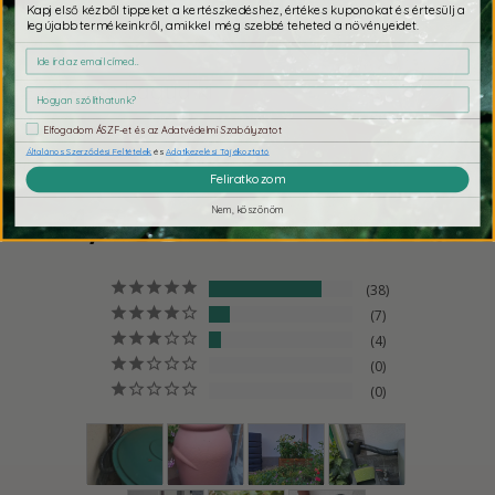
Kapj első kézből tippeket a kertészkedéshez, értékes kuponokat és értesülj a
legújabb termékeinkről, amikkel még szebbé teheted a növényeidet.
Ezeket se hagyd ki
Elfogadom ÁSZF-et és az Adatvédelmi Szabályzatot
Általános Szerződési Feltételek
és
Adatkezelési Tájékoztató
Feliratkozom
4,7
Nem, köszönöm
49 értékelés alapján
38
7
4
0
0