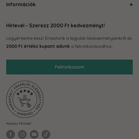
Információk
Kerti kiegészítők
megteszünk mindent, hogy a kertészkedés egyszerű és
Növénytartók
örömteli legyen számodra. Böngéssz kedvedre az oldalon,
Rólunk
Otthon és konyha
hogy megleld amire vágysz.
Hírlevél - Szerezz 2000 Ft kedvezményt!
Kapcsolat
Tároló eszközök
GYIK
Legyél kertre kész! Értesítünk a legjobb kedvezményeinkről és
Grill
Gardino Hűségprogram
2000 Ft értékű kupont adunk
a feliratkozásodhoz:
Balkonkertészet
Szállítás
Téli termékek
Reklamáció, garancia
Feliratkozom
Akciós termékek
Blog
Önkormányzatoknak
ÁSZF
Fit-out cégeknek
Adatkezelési Tájékoztató
Visszaküldés és elállás
Kövess Minket!