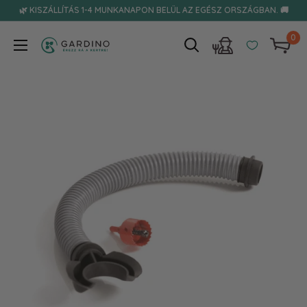
Tovább
🌿 KISZÁLLÍTÁS 1-4 MUNKANAPON BELÜL AZ EGÉSZ ORSZÁGBAN. 🚚
0
Gardino