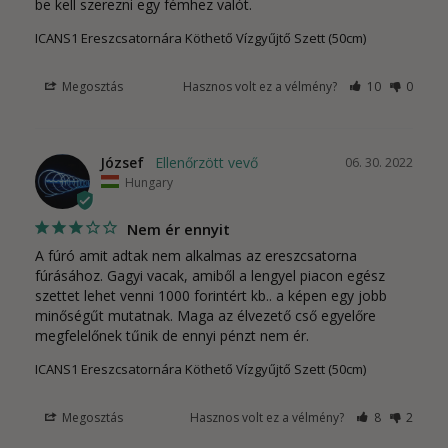
be kell szerezni egy fémhez valót.
ICANS1 Ereszcsatornára Köthető Vízgyűjtő Szett (50cm)
Megosztás
Hasznos volt ez a vélmény?
10
0
József
06. 30. 2022
Hungary
Nem ér ennyit
A fúró amit adtak nem alkalmas az ereszcsatorna 
fúrásához. Gagyi vacak, amiből a lengyel piacon egész 
szettet lehet venni 1000 forintért kb.. a képen egy jobb 
minőségűt mutatnak. Maga az élvezető cső egyelőre 
megfelelőnek tűnik de ennyi pénzt nem ér.
ICANS1 Ereszcsatornára Köthető Vízgyűjtő Szett (50cm)
Megosztás
Hasznos volt ez a vélmény?
8
2