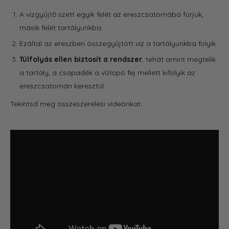
A vízgyűjtő szett egyik felét az ereszcsatornába fúrjuk,
másik felét tartályunkba.
Ezáltal az ereszben összegyűjtött víz a tartályunkba folyik.
Túlfolyás ellen biztosít a rendszer
, tehát amint megtelik
a tartály, a csapadék a vízlopó fej mellett kifolyik az
ereszcsatornán keresztül.
Tekintsd meg összeszerelési videónkat: