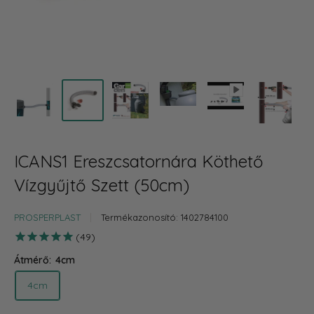
ICANS1 Ereszcsatornára Köthető
Vízgyűjtő Szett (50cm)
PROSPERPLAST
Termékazonosító:
1402784100
49
Átmérő:
4cm
4cm