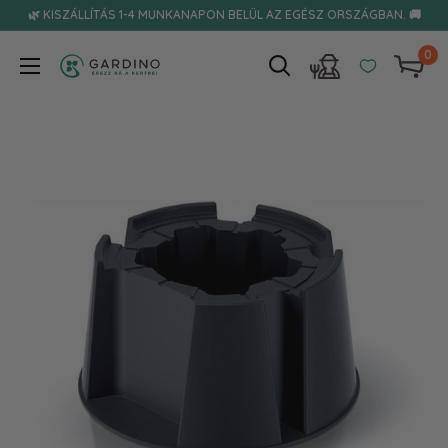
Tovább
🌿 KISZÁLLÍTÁS 1-4 MUNKANAPON BELÜL AZ EGÉSZ ORSZÁGBAN. 🚚
0
Gardino