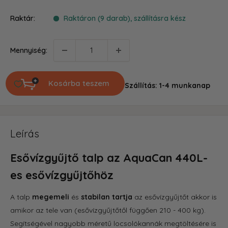
ár
Raktár:
Raktáron (9 darab), szállításra kész
Mennyiség:
Kosárba teszem
Szállítás: 1-4 munkanap
Leírás
Esővízgyűjtő talp az AquaCan 440L-
es esővízgyűjtőhöz
A talp
megemeli
és
stabilan tartja
az esővízgyűjtőt akkor is
amikor az tele van (esővízgyűjtőtől függően 210 - 400 kg).
Segítségével nagyobb méretű locsolókannák megtöltésére is