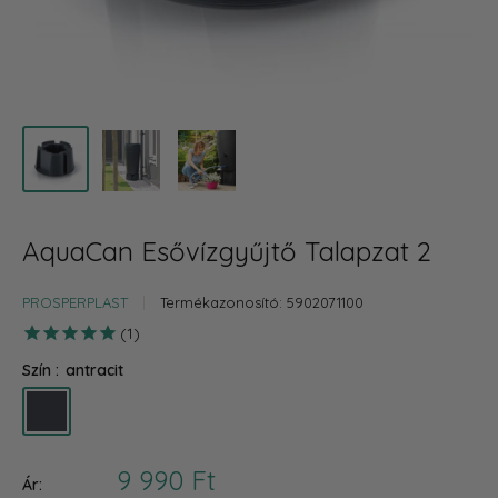
AquaCan Esővízgyűjtő Talapzat 2
PROSPERPLAST
Termékazonosító:
5902071100
1
Szín :
antracit
antracit
Akciós
9 990 Ft
Ár: