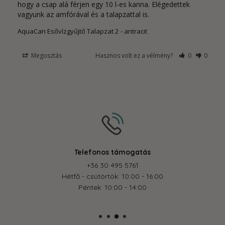
hogy a csap alá férjen egy 10 l-es kanna. Elégedettek 
vagyunk az amfórával és a talapzattal is.
AquaCan Esővízgyűjtő Talapzat 2
antracit
Megosztás
Hasznos volt ez a vélmény?
0
0
atás
Biztonságos fiz
1
Az online fizetés biztonságos kör
0 - 16:00
feldolgozásra
4:00