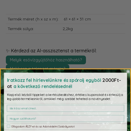
Termék méret (h x sz x m):
61 × 61 × 31 cm
Termék súlya:
2,2kg
✨ Kérdezd az AI-asszisztenst a termékről:
Melyik esővízgyűjtőhöz használható?
Mekkora a talapzat mérete?
Elbírja a megtöltött víztárolót?
2000Ft-
Iratkozz fel hírlevelünkre és spórolj egyből
ot
a következő rendelésednél
Kapj első kézből tippeket a kertészkedéshez, értékes kuponokat és értesülj a
legújabb termékeinkről, amikkel még szebbé teheted a növényeidet.
Fizetés & Biztonság
Elfogadom ÁSZF-et és az Adatvédelmi Szabályzatot