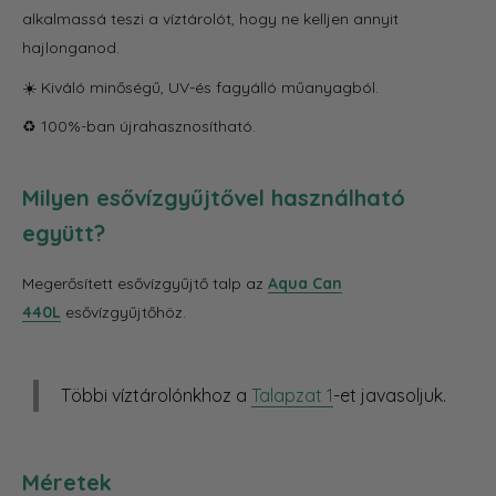
alkalmassá teszi a víztárolót, hogy ne kelljen annyit
hajlonganod.
☀️ Kiváló minőségű, UV-és fagyálló műanyagból.
♻️ 100%-ban újrahasznosítható.
Milyen esővízgyűjtővel használható
együtt?
Megerősített esővízgyűjtő talp az
Aqua Can
440L
esővízgyűjtőhöz.
Többi víztárolónkhoz a
Talapzat 1
-et javasoljuk.
Méretek