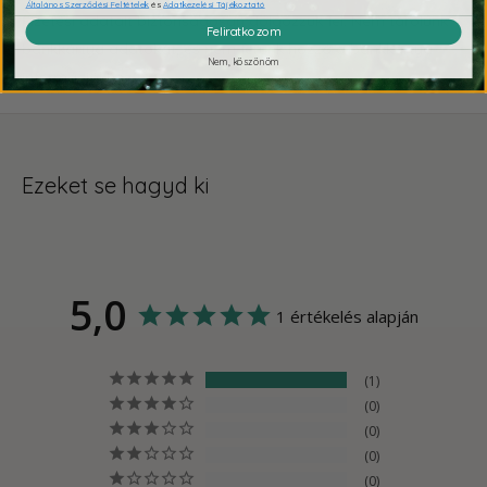
Általános Szerződési Feltételek
és
Adatkezelési Tájékoztató
Fizetési adatait biztonságosan dolgozzuk fel. Nem tárolunk
Feliratkozom
bankkártya adatokat, és nem férünk hozzá a bankkártya
Nem, köszönöm
információkhoz.
Ezeket se hagyd ki
5,0
1 értékelés alapján
1
0
0
0
0