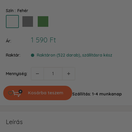
Szín :
Fehér
Fehér
Grafit
Olíva
zöld
Akciós
1 590 Ft
Ár:
ár
Raktár:
Raktáron (522 darab), szállításra kész
Mennyiség:
Kosárba teszem
Szállítás: 1-4 munkanap
Leírás