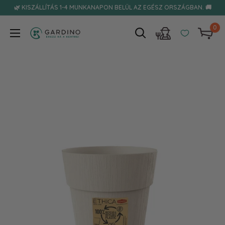
Tovább
🌿 KISZÁLLÍTÁS 1-4 MUNKANAPON BELÜL AZ EGÉSZ ORSZÁGBAN. 🚚
0
Gardino