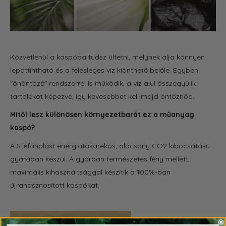
Közvetlenül a kaspóba tudsz ültetni, melynek alja könnyen
lepattintható és a felesleges víz kiönthető belőle. Egyben
"önöntöző" rendszerrel is működik, a víz alul összegyűlik
tartalékot képezve, így kevesebbet kell majd öntöznöd.
Mitől lesz különösen környezetbarát ez a műanyag
kaspó?
A Stefanplast energiatakarékos, alacsony CO2 kibocsátású
gyárában készül. A gyárban természetes fény mellett,
maximális kihasználtsággal készítik a 100%-ban
újrahasznosított kaspókat.