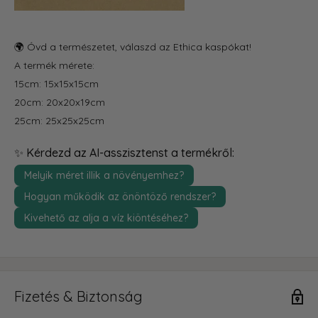
🌍 Óvd a természetet, válaszd az Ethica kaspókat!
A termék mérete:
15cm: 15x15x15cm
20cm: 20x20x19cm
25cm: 25x25x25cm
✨ Kérdezd az AI-asszisztenst a termékről:
Melyik méret illik a növényemhez?
Hogyan működik az önöntöző rendszer?
Kivehető az alja a víz kiöntéséhez?
Fizetés & Biztonság