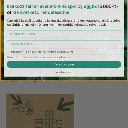
2000Ft-
Iratkozz fel hírlevelünkre és spórolj egyből
ot
a következő rendelésednél
Kapj első kézből tippeket a kertészkedéshez, értékes kuponokat és értesülj a
legújabb termékeinkről, amikkel még szebbé teheted a növényeidet.
Elfogadom ÁSZF-et és az Adatvédelmi Szabályzatot
Általános Szerződési Feltételek
és
Adatkezelési Tájékoztató
A gyártás során képződött, megmaradt anyagokat
Feliratkozom
visszaforgatják a termékek alapanyagaiba. Termékeik
Nem, köszönöm
magas minőségűek, praktikusan és esztétikusak is.