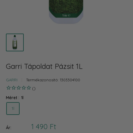
Garri Tápoldat Pázsit 1L
GARRI
Termékazonosító:
1303304100
Méret :
1l
1l
Akciós
1 490 Ft
Ár: