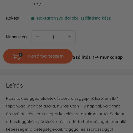
ár
1 Ft
/
l
Raktár:
Raktáron (95 darab), szállításra kész
Mennyiség:
Kosárba teszem
Szállítás: 1-4 munkanap
Leírás
Pázsitok és gyepfelületek (sport, díszgyep, játszótér stb.)
tápanyag utánpótlására, nyírás után 1-2 nappal, valamint
örökzöldek és kerti cserjék kezelésére alkalmazható. Serkenti
a füvek gyökérfejlődését, erősíti a fű terhelhetőségét, ellenálló
képességét a betegségekkel, faggyal és szárazsággal