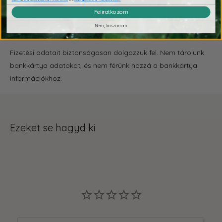
Fizetés & Biztonság
Feliratkozom
Nem, köszönöm
Fizetési adatait biztonságosan dolgozzuk fel. Nem tárolunk
bankkártya adatokat, és nem férünk hozzá a bankkártya
információkhoz.
Ezeket se hagyd ki