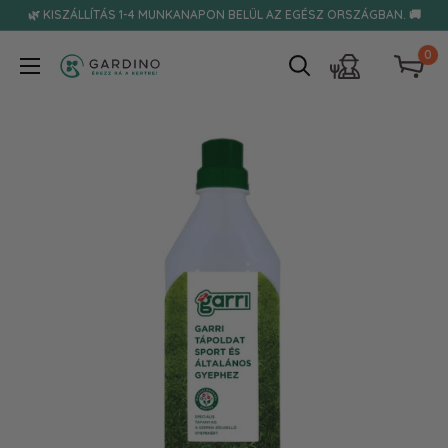
Tovább
🌿 KISZÁLLÍTÁS 1-4 MUNKANAPON BELÜL AZ EGÉSZ ORSZÁGBAN. 🚚
0
Gardino