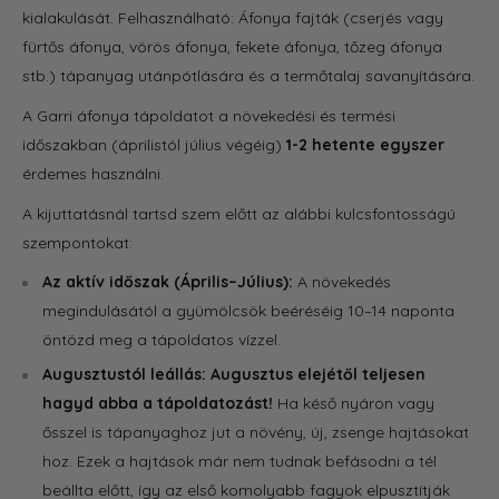
kialakulását. Felhasználható: Áfonya fajták (cserjés vagy
fürtős áfonya, vörös áfonya, fekete áfonya, tőzeg áfonya
stb.) tápanyag utánpótlására és a termőtalaj savanyítására.
A Garri áfonya tápoldatot a növekedési és termési
időszakban (áprilistól július végéig)
1-2 hetente egyszer
érdemes használni.
A kijuttatásnál tartsd szem előtt az alábbi kulcsfontosságú
szempontokat:
Az aktív időszak (Április–Július):
A növekedés
megindulásától a gyümölcsök beéréséig 10–14 naponta
öntözd meg a tápoldatos vízzel.
Augusztustól leállás:
Augusztus elejétől teljesen
hagyd abba a tápoldatozást!
Ha késő nyáron vagy
ősszel is tápanyaghoz jut a növény, új, zsenge hajtásokat
hoz. Ezek a hajtások már nem tudnak befásodni a tél
beállta előtt, így az első komolyabb fagyok elpusztítják