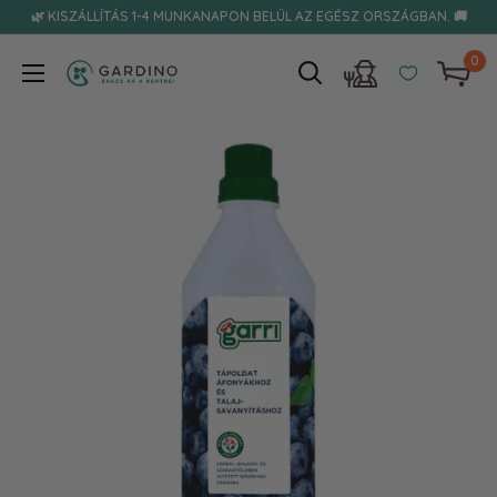
Tovább
🌿 KISZÁLLÍTÁS 1-4 MUNKANAPON BELÜL AZ EGÉSZ ORSZÁGBAN. 🚚
0
Gardino