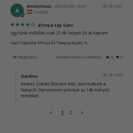
Anonymous
06. 09. 2022
A
Hungary
áfonya táp Garri
úgy tünik műkődik,csak 21 db helyett 20 at kaptam
Garri Tápoldat Áfonya És Talajsavanyító 1L
Megosztás
Hasznos volt ez a vélmény?
0
0
06. 09. 2022
Gardino
Kedves Zoltán! Élnézést érte, nem tudtunk a 
hiányról. Díjmentesen pótoljuk az 1db hiányzó 
terméket.
<
1
2
>