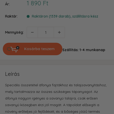
Akciós
1 890 Ft
Ár:
ár
Raktár:
Raktáron (1339 darab), szállításra kész
Mennyiség:
Kosárba teszem
Szállítás: 1-4 munkanap
Leírás
Speciális összetétel áfonya fajtákhoz és talajsavanyításhoz,
mely tartalmazza az összes szükséges tápanyagot. Az
áfonya nagyon igényes a savanyú talajra, csak erősen
savanyú közegben érzi jól magát. A tápoldat elősegíti a
növény erőteljes jó fejlődését, és a bőséges jóízű termés