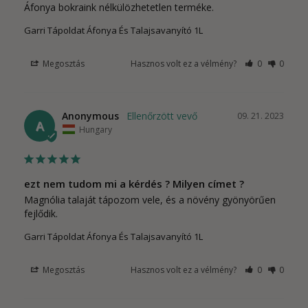
Áfonya bokraink nélkülözhetetlen terméke.
Garri Tápoldat Áfonya És Talajsavanyító 1L
Megosztás
Hasznos volt ez a vélmény?
0
0
Anonymous
09. 21. 2023
A
Hungary
ezt nem tudom mi a kérdés ? Milyen címet ?
Magnólia talaját tápozom vele, és a növény gyönyörűen 
fejlődik.
Garri Tápoldat Áfonya És Talajsavanyító 1L
Megosztás
Hasznos volt ez a vélmény?
0
0