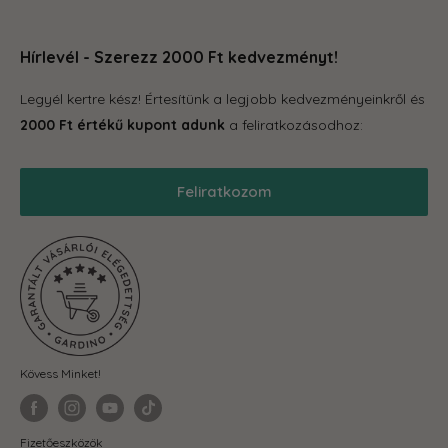
Növénytartók
örömteli legyen számodra. Böngéssz kedvedre az oldalon,
Rólunk
Otthon és konyha
hogy megleld amire vágysz.
Hírlevél - Szerezz 2000 Ft kedvezményt!
Kapcsolat
Tároló eszközök
GYIK
Legyél kertre kész! Értesítünk a legjobb kedvezményeinkről és
Grill
Gardino Hűségprogram
2000 Ft értékű kupont adunk
a feliratkozásodhoz:
Balkonkertészet
Szállítás
Téli termékek
Reklamáció, garancia
Feliratkozom
Akciós termékek
Blog
Önkormányzatoknak
ÁSZF
Fit-out cégeknek
Adatkezelési Tájékoztató
Visszaküldés és elállás
Kövess Minket!
Fizetőeszközök