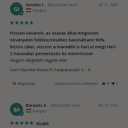
Gondos I.
09. 21. 2025
GI
Hungary
Frissen vásárolt, az utazás által megviselt
növényeim felélesztéséhez használtam! 90%
biztos siker, viszont a maradék is harcol még! Heti
2 használat permetezés és meöntözve!
Nagyon elégedett vagyok vele!
Garri Tápoldat Áfonya És Talajsavanyító 1L
1l
Megosztás
Hasznos volt ez a vélmény?
0
1
Barasits A.
04. 12. 2024
BA
Hungary
Kíváló