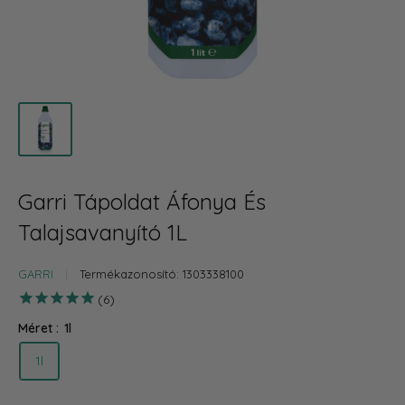
Garri Tápoldat Áfonya És
Talajsavanyító 1L
GARRI
Termékazonosító:
1303338100
6
Méret :
1l
1l