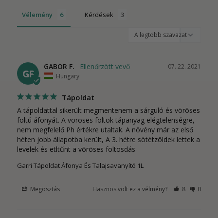
Vélemény
Kérdések
GABOR F.
07. 22. 2021
GF
Hungary
Tápoldat
A tápoldattal sikerült megmentenem a sárguló és vöröses 
foltú áfonyát. A vöröses foltok tápanyag elégtelenségre, 
nem megfelelő Ph értékre utaltak. A növény már az első 
héten jobb állapotba került, A 3. hétre sötétzöldek lettek a 
levelek és etltűnt a vöröses foltosdás
Garri Tápoldat Áfonya És Talajsavanyító 1L
Megosztás
Hasznos volt ez a vélmény?
8
0