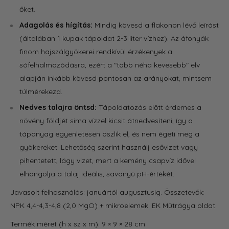
őket.
Adagolás és hígítás:
Mindig kövesd a flakonon lévő leírást
(általában 1 kupak tápoldat 2-3 liter vízhez). Az áfonyák
finom hajszálgyökerei rendkívül érzékenyek a
sófelhalmozódásra, ezért a "több néha kevesebb" elv
alapján inkább kövesd pontosan az arányokat, mintsem
túlmérekezd.
Nedves talajra öntsd:
Tápoldatozás előtt érdemes a
növény földjét sima vízzel kicsit átnedvesíteni, így a
tápanyag egyenletesen oszlik el, és nem égeti meg a
gyökereket. Lehetőség szerint használj esővizet vagy
pihentetett, lágy vizet, mert a kemény csapvíz idővel
elhangolja a talaj ideális, savanyú pH-értékét.
Javasolt felhasználás: januártól augusztusig. Összetevők:
NPK 4,4-4,3-4,8 (2,0 MgO) + mikroelemek. EK Műtrágya oldat.
Termék méret (h x sz x m): 9 × 9 × 28 cm