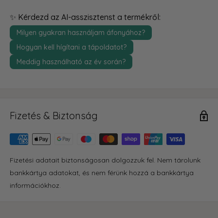
✨ Kérdezd az AI-asszisztenst a termékről:
Milyen gyakran használjam áfonyához?
Hogyan kell hígítani a tápoldatot?
Meddig használható az év során?
Fizetés & Biztonság
Fizetési adatait biztonságosan dolgozzuk fel. Nem tárolunk
bankkártya adatokat, és nem férünk hozzá a bankkártya
információkhoz.