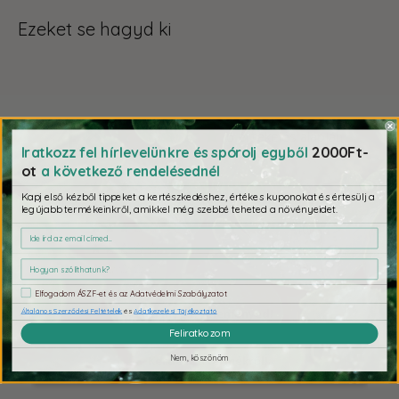
Ezeket se hagyd ki
4,8
6 értékelés alapján
2000Ft-
Iratkozz fel hírlevelünkre és spórolj egyből
ot
a következő rendelésednél
5
Kapj első kézből tippeket a kertészkedéshez, értékes kuponokat és értesülj a
1
legújabb termékeinkről, amikkel még szebbé teheted a növényeidet.
0
0
0
Elfogadom ÁSZF-et és az Adatvédelmi Szabályzatot
Írd meg a véleményed!
Általános Szerződési Feltételek
és
Adatkezelési Tájékoztató
Feliratkozom
Nem, köszönöm