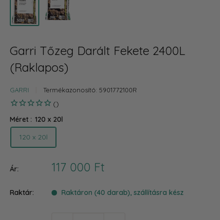
Garri Tőzeg Darált Fekete 2400L
(Raklapos)
GARRI
Termékazonosító:
5901772100R
Méret :
120 x 20l
120 x 20l
Akciós
117 000 Ft
Ár:
ár
Raktár:
Raktáron (40 darab), szállításra kész