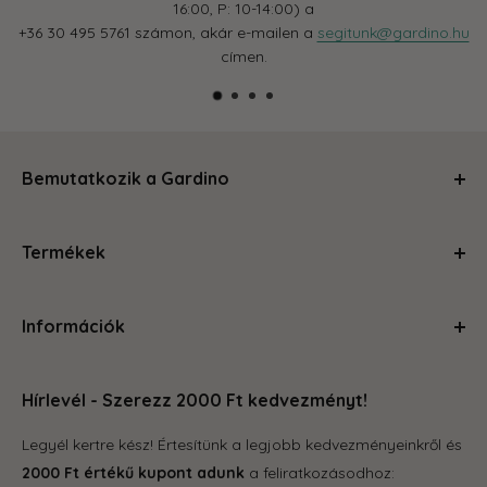
16:00, P: 10-14:00) a
+36 30 495 5761 számon, akár e-mailen a
segitunk@gardino.hu
címen.
Bemutatkozik a Gardino
Kertészkedj velünk és levesszük a válladról a terhet!
Termékek
Segítünk, hogy a szobád, balkonod, kerted olyan legyen,
amire büszke vagy és ahol jól érzed magad. Magas
Ápolás és gondozás
minőségű termékeinkkel és szakértői tanácsainkkal
Információk
Kerti kiegészítők
megteszünk mindent, hogy a kertészkedés egyszerű és
Növénytartók
örömteli legyen számodra. Böngéssz kedvedre az oldalon,
Rólunk
Otthon és konyha
hogy megleld amire vágysz.
Hírlevél - Szerezz 2000 Ft kedvezményt!
Kapcsolat
Tároló eszközök
GYIK
Legyél kertre kész! Értesítünk a legjobb kedvezményeinkről és
Grill
Gardino Hűségprogram
2000 Ft értékű kupont adunk
a feliratkozásodhoz:
Balkonkertészet