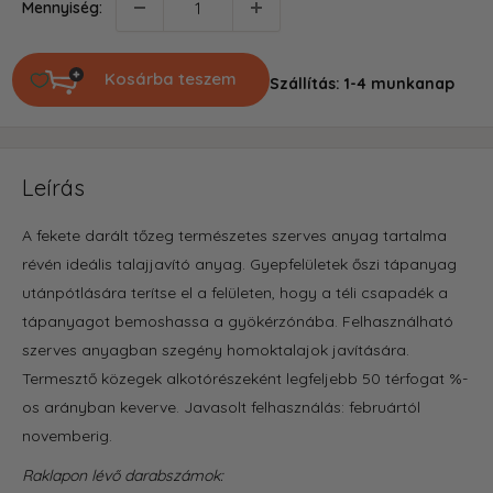
Mennyiség:
Kosárba teszem
Szállítás: 1-4 munkanap
Leírás
A fekete darált tőzeg természetes szerves anyag tartalma
révén ideális talajjavító anyag. Gyepfelületek őszi tápanyag
utánpótlására terítse el a felületen, hogy a téli csapadék a
tápanyagot bemoshassa a gyökérzónába. Felhasználható
szerves anyagban szegény homoktalajok javítására.
Termesztő közegek alkotórészeként legfeljebb 50 térfogat %-
os arányban keverve. Javasolt felhasználás: februártól
novemberig.
Raklapon lévő darabszámok: