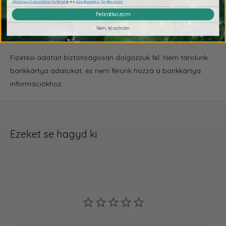
Általános Szerződési Feltételek
és
Adatkezelési Tájékoztató
Fizetés & Biztonság
Feliratkozom
Nem, köszönöm
Fizetési adatait biztonságosan dolgozzuk fel. Nem tárolunk
bankkártya adatokat, és nem férünk hozzá a bankkártya
információkhoz.
Ezeket se hagyd ki