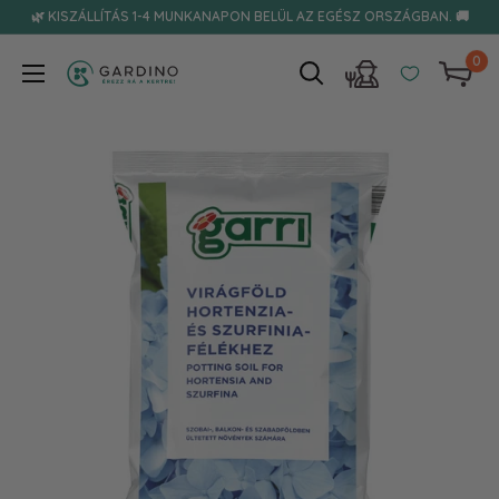
Tovább
🌿 KISZÁLLÍTÁS 1-4 MUNKANAPON BELÜL AZ EGÉSZ ORSZÁGBAN. 🚚
0
Gardino