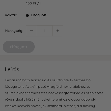
ár
100 Ft
/
l
Raktár:
Elfogyott
Mennyiség:
Elfogyott
Leírás
Felhasználható hortenzia és szurfíniafélék termesztő
közegeként. Az „A” típusú virágföld hortenziákhoz és
szurfíniákhoz természetes nedvességtartalma és szerkezete
révén ideális körülményeket teremt az alacsonyabb pH
értéket kedvelő növények számára, biztosítja a növény