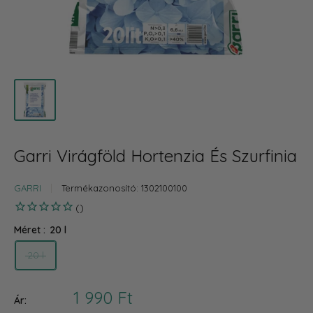
Garri Virágföld Hortenzia És Szurfinia
GARRI
Termékazonosító:
1302100100
Méret :
20 l
20 l
Akciós
1 990 Ft
Ár: