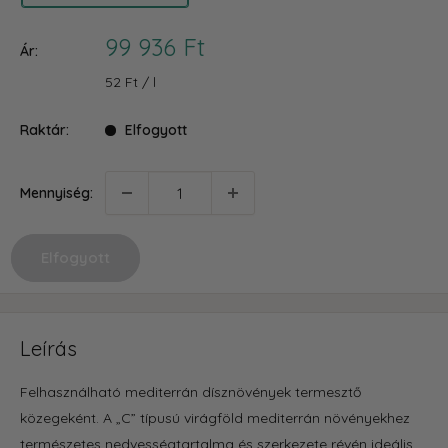
Akciós
99 936 Ft
Ár:
ár
52 Ft
/
l
Raktár:
Elfogyott
Mennyiség:
Elfogyott
Leírás
Felhasználható mediterrán dísznövények termesztő
közegeként. A „C” típusú virágföld mediterrán növényekhez
természetes nedvességtartalma és szerkezete révén ideális