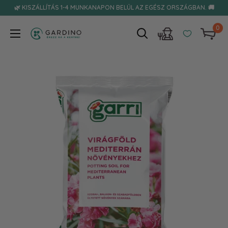
Tovább
🌿 KISZÁLLÍTÁS 1-4 MUNKANAPON BELÜL AZ EGÉSZ ORSZÁGBAN. 🚚
0
Gardino