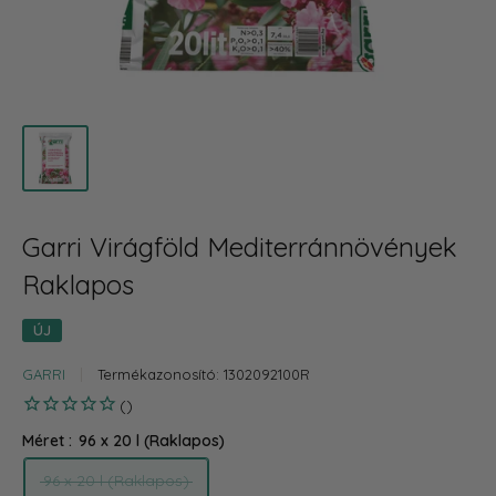
Garri Virágföld Mediterránnövények
Raklapos
ÚJ
GARRI
Termékazonosító:
1302092100R
Méret :
96 x 20 l (Raklapos)
96 x 20 l (Raklapos)