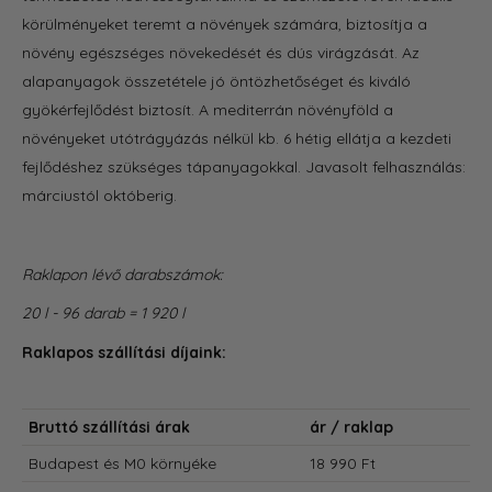
körülményeket teremt a növények számára, biztosítja a
növény egészséges növekedését és dús virágzását. Az
alapanyagok összetétele jó öntözhetőséget és kiváló
gyökérfejlődést biztosít. A mediterrán növényföld a
növényeket utótrágyázás nélkül kb. 6 hétig ellátja a kezdeti
fejlődéshez szükséges tápanyagokkal. Javasolt felhasználás:
márciustól októberig.
Raklapon lévő darabszámok:
20 l - 96 darab = 1 920 l
Raklapos szállítási díjaink:
Bruttó szállítási árak
ár / raklap
Budapest és M0 környéke
18 990 Ft