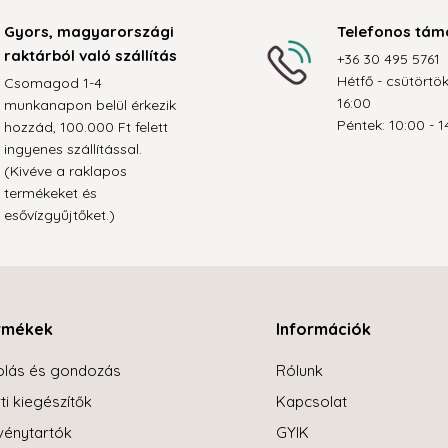
Gyors, magyarországi
Telefonos tám
raktárból való szállítás
+36 30 495 5761
Hétfő - csütörtök
Csomagod 1-4
16:00
munkanapon belül érkezik
Péntek: 10:00 - 1
hozzád, 100.000 Ft felett
ingyenes szállítással.
(Kivéve a raklapos
termékeket és
esővízgyűjtőket.)
rmékek
Információk
olás és gondozás
Rólunk
ti kiegészítők
Kapcsolat
énytartók
GYIK