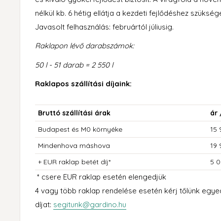
nélkül kb. 6 hétig ellátja a kezdeti fejlődéshez szüks
Javasolt felhasználás: februártól júliusig.
Raklapon lévő darabszámok:
5
0 l - 51 darab = 2 550 l
Raklapos szállítási díjaink:
Bruttó szállítási árak
ár 
Budapest és M0 környéke
15 
Mindenhova máshova
19 
+ EUR raklap betét díj*
5 0
* csere EUR raklap esetén elengedjük
4 vagy több raklap rendelése esetén kérj tőlünk egyedi
díjat:
segitunk@gardino.hu