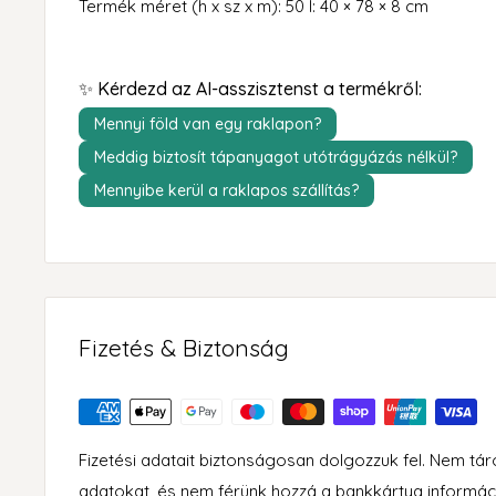
Termék méret (h x sz x m): 50 l: 40 × 78 × 8 cm
✨ Kérdezd az AI-asszisztenst a termékről:
Mennyi föld van egy raklapon?
Meddig biztosít tápanyagot utótrágyázás nélkül?
Mennyibe kerül a raklapos szállítás?
Fizetés & Biztonság
Fizetési adatait biztonságosan dolgozzuk fel. Nem tá
adatokat, és nem férünk hozzá a bankkártya informác