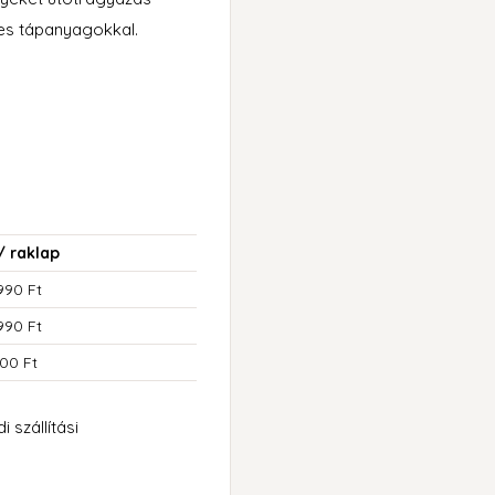
éges tápanyagokkal.
/ raklap
990 Ft
990 Ft
00 Ft
 szállítási