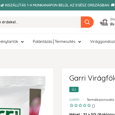
🌿 KISZÁLLÍTÁS 1-4 MUNKANAPON BELÜL AZ EGÉSZ ORSZÁGBAN. 🚚
Be
Pr
énytartók
Palántázás│Termesztés
Virággondoz
Garri Virágfö
ÚJ
GARRI
Termékazonosító
Méret :
51 x 50l (Raklapo