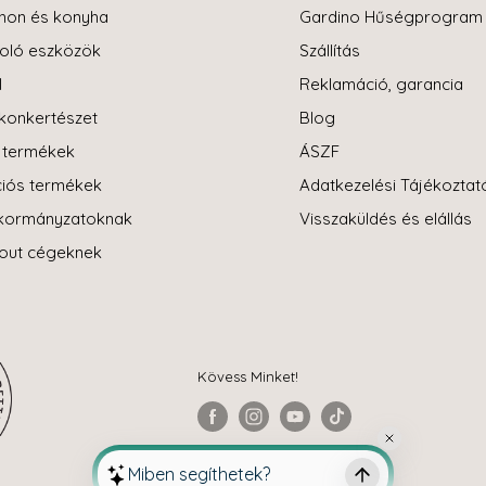
hon és konyha
Gardino Hűségprogram
oló eszközök
Szállítás
l
Reklamáció, garancia
konkertészet
Blog
i termékek
ÁSZF
iós termékek
Adatkezelési Tájékoztat
kormányzatoknak
Visszaküldés és elállás
-out cégeknek
Kövess Minket!