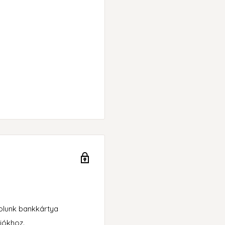
rolunk bankkártya
iókhoz.