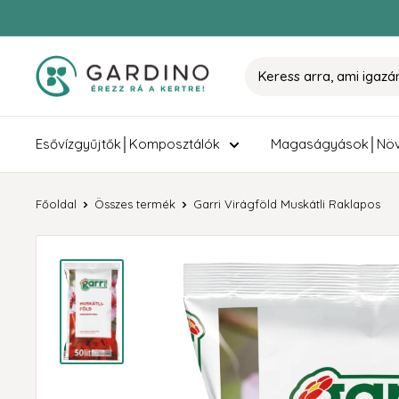
Tovább
Gardino
Esővízgyűjtők│Komposztálók
Magaságyások│Növ
Főoldal
Összes termék
Garri Virágföld Muskátli Raklapos