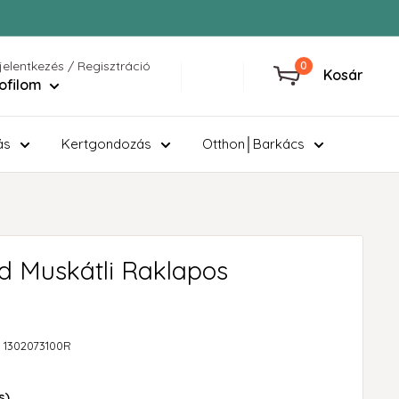
jelentkezés / Regisztráció
0
Kosár
ofilom
ás
Kertgondozás
Otthon│Barkács
ld Muskátli Raklapos
:
1302073100R
s)