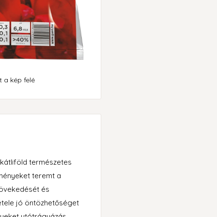
 a kép felé
kátliföld természetes
lményeket teremt a
növekedését és
étele jó öntözhetőséget
ényeket utótrágyázás