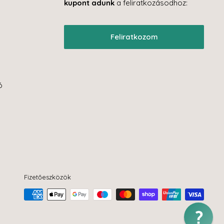
kupont adunk
a feliratkozásodhoz:
Feliratkozom
ó
Fizetőeszközök