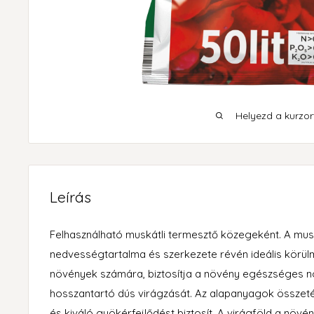
Helyezd a kurzort
Leírás
Felhasználható muskátli termesztő közegeként. A mus
nedvességtartalma és szerkezete révén ideális körü
növények számára, biztosítja a növény egészséges 
hosszantartó dús virágzását. Az alapanyagok összet
és kiváló gyökérfejlődést biztosít. A virágföld a növ