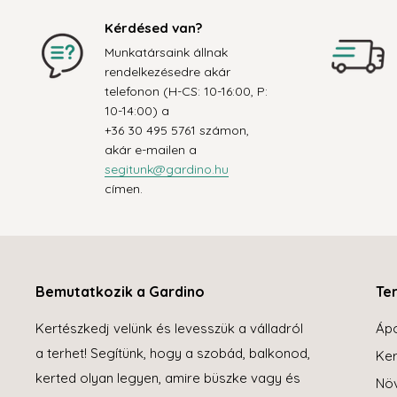
Kérdésed van?
Munkatársaink állnak
rendelkezésedre akár
telefonon (H-CS: 10-16:00, P:
10-14:00) a
+36 30 495 5761 számon,
akár e-mailen a
segitunk@gardino.hu
címen.
Bemutatkozik a Gardino
Te
Kertészkedj velünk és levesszük a válladról
Áp
a terhet! Segítünk, hogy a szobád, balkonod,
Ker
kerted olyan legyen, amire büszke vagy és
Növ