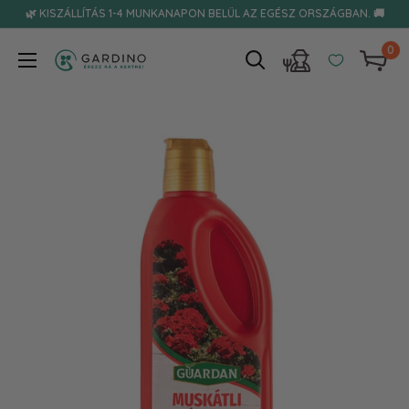
Tovább
🌿 KISZÁLLÍTÁS 1-4 MUNKANAPON BELÜL AZ EGÉSZ ORSZÁGBAN. 🚚
0
Gardino