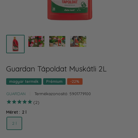
Guardan Tápoldat Muskátli 2L
magyar termék
Prémium
-22%
GUARDAN
Termékazonosító:
5901779100
2
Méret :
2 l
2 l