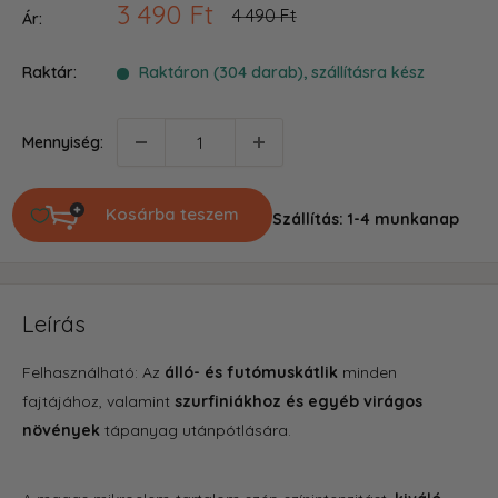
Akciós
3 490 Ft
Ár
4 490 Ft
Ár:
ár
Raktár:
Raktáron (304 darab), szállításra kész
Mennyiség:
Kosárba teszem
Szállítás: 1-4 munkanap
Leírás
Felhasználható: Az
álló- és futómuskátlik
minden
fajtájához, valamint
szurfiniákhoz és egyéb virágos
növények
tápanyag utánpótlására.