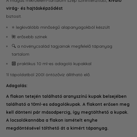
A magas mikroelem-tartalom szép színintenzitást,
kiváló
virág- és hajtásképződést
biztosít.
⭐ legkiválóbb minőségű alapanyagokból készült
🌺 erősebb színek
🔍 a növénycsalád tagjainak megfelelő tápanyag
tartalom
🔟 praktikus 10 ml-es adagoló kupakkal
1l tápoldatból 200l öntözővíz állítható elő.
Adagolás:
A flakon tetején található aranyszínű kupak belsejében
található a 10ml-es adagolókupak. A flakont erősen meg
kell dönteni pár másodpercig, így megtölthető a kupak.
A locsolókannába a flakon ismételt enyhe
megdöntésével tölthető át a kimért tápanyag.