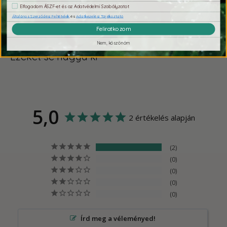
információkhoz.
Elfogadom ÁSZF-et és az Adatvédelmi Szabályzatot
Általános Szerződési Feltételek
és
Adatkezelési Tájékoztató
Feliratkozom
Nem, köszönöm
Ezeket se hagyd ki
5,0
2 értékelés alapján
2
0
0
0
0
Írd meg a véleményed!