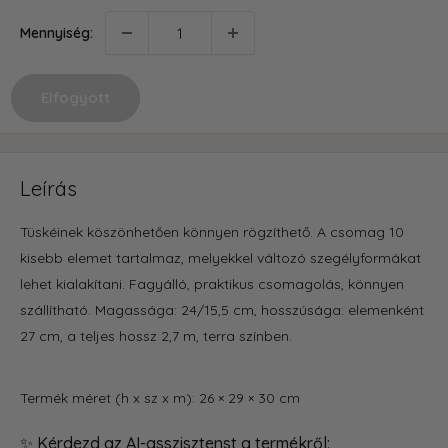
Mennyiség:
Elfogyott
Leírás
Tüskéinek köszönhetően könnyen rögzíthető. A csomag 10
kisebb elemet tartalmaz, melyekkel változó szegélyformákat
lehet kialakítani. Fagyálló, praktikus csomagolás, könnyen
szállítható. Magassága: 24/15,5 cm, hosszúsága: elemenként
27 cm, a teljes hossz 2,7 m, terra színben.
Termék méret (h x sz x m): 26 × 29 × 30 cm
✨ Kérdezd az AI-asszisztenst a termékről: