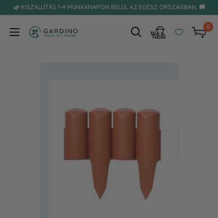
Tovább
🌿 KISZÁLLÍTÁS 1-4 MUNKANAPON BELÜL AZ EGÉSZ ORSZÁGBAN. 🚚
0
Gardino