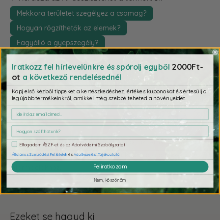
Mekkora területet szegélyez a csomag?
Hogyan rögzíthetők az elemek?
Fagyálló a gyepszegély?
2000Ft-
Iratkozz fel hírlevelünkre és spórolj egyből
ot
a következő rendelésednél
Kapj első kézből tippeket a kertészkedéshez, értékes kuponokat és értesülj a
Fizetés & Biztonság
legújabb termékeinkről, amikkel még szebbé teheted a növényeidet.
Fizetési adatait biztonságosan dolgozzuk fel. Nem tárolunk
Elfogadom ÁSZF-et és az Adatvédelmi Szabályzatot
bankkártya adatokat, és nem férünk hozzá a bankkártya
Általános Szerződési Feltételek
és
Adatkezelési Tájékoztató
információkhoz.
Feliratkozom
Nem, köszönöm
Ezeket se hagyd ki