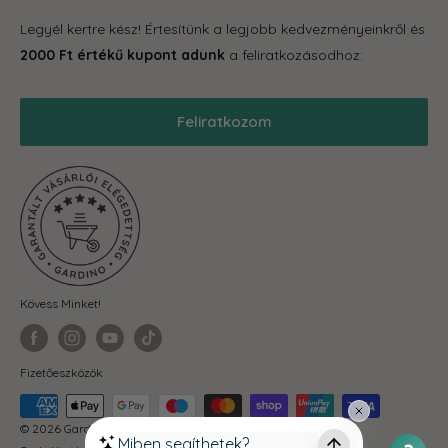
Tároló eszközök
GYIK
Legyél kertre kész! Értesítünk a legjobb kedvezményeinkről és
Grill
Gardino Hűségprogram
2000 Ft értékű kupont adunk
a feliratkozásodhoz:
Balkonkertészet
Szállítás
Téli termékek
Reklamáció, garancia
Feliratkozom
Akciós termékek
Blog
Önkormányzatoknak
ÁSZF
Fit-out cégeknek
Adatkezelési Tájékoztató
Visszaküldés és elállás
Kövess Minket!
Fizetőeszközök
© 2026 Gardino