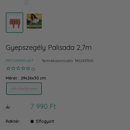
Gyepszegély Palisada 2,7m
PROSPERPLAST
Termékazonosító:
1402431100
Méret :
29x26x30 cm
29x26x30 cm
Akciós
7 990 Ft
Ár:
ár
Raktár:
Elfogyott