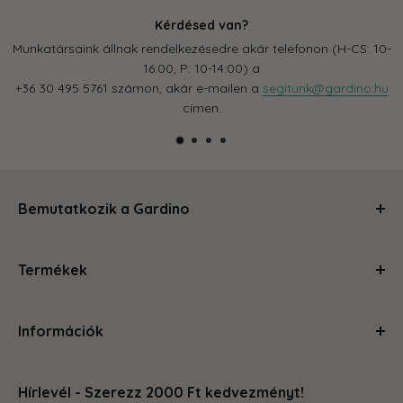
Kérdésed van?
Munkatársaink állnak rendelkezésedre akár telefonon (H-CS: 10-
16:00, P: 10-14:00) a
+36 30 495 5761 számon, akár e-mailen a
segitunk@gardino.hu
címen.
Bemutatkozik a Gardino
Kertészkedj velünk és levesszük a válladról a terhet!
Termékek
Segítünk, hogy a szobád, balkonod, kerted olyan legyen,
amire büszke vagy és ahol jól érzed magad. Magas
Ápolás és gondozás
minőségű termékeinkkel és szakértői tanácsainkkal
Információk
Kerti kiegészítők
megteszünk mindent, hogy a kertészkedés egyszerű és
Növénytartók
örömteli legyen számodra. Böngéssz kedvedre az oldalon,
Rólunk
Otthon és konyha
hogy megleld amire vágysz.
Hírlevél - Szerezz 2000 Ft kedvezményt!
Kapcsolat