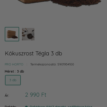
Kókuszrost Tégla 3 db
PRO HORTO
Termékazonosító:
5901954100
Méret :
3 db
3 db
Akciós
2 990 Ft
Ár:
ár