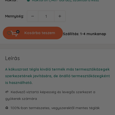
Raktár:
Raktáron (1467 darab), szállításra kész
Mennyiség:
Kosárba teszem
Szállítás: 1-4 munkanap
Leírás
A kókuszrost tégla kiváló termék más termesztőközegek
szerkezetének javítására, de önálló termesztőközegként
is használható
.
🌱 Kedvező víztartó képesség és levegős szerkezet a
gyökerek számára
♻️ 100%-ban természetes, vegyszerektől mentes téglák