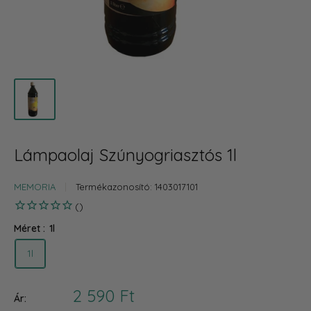
Lámpaolaj Szúnyogriasztós 1l
MEMORIA
Termékazonosító:
1403017101
Méret :
1l
1l
Akciós
2 590 Ft
Ár: