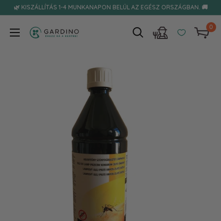
Tovább
🌿 KISZÁLLÍTÁS 1-4 MUNKANAPON BELÜL AZ EGÉSZ ORSZÁGBAN. 🚚
0
Gardino