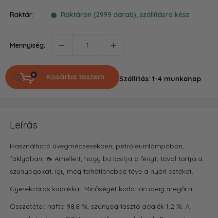
ár
Raktár:
Raktáron (2999 darab), szállításra kész
Mennyiség:
Kosárba teszem
Szállítás: 1-4 munkanap
Leírás
Használható üvegmécsesekben, petróleumlámpában,
fáklyában. 🦟 Amellett, hogy biztosítja a fényt, távol tartja a
szúnyogokat, így még felhőtlenebbé téve a nyári estéket.
Gyerekzáras kupakkal. Minőségét korlátlan ideig megőrzi.
Összetétel: nafta 98,8 %, szúnyogriasztó adalék 1,2 %. A