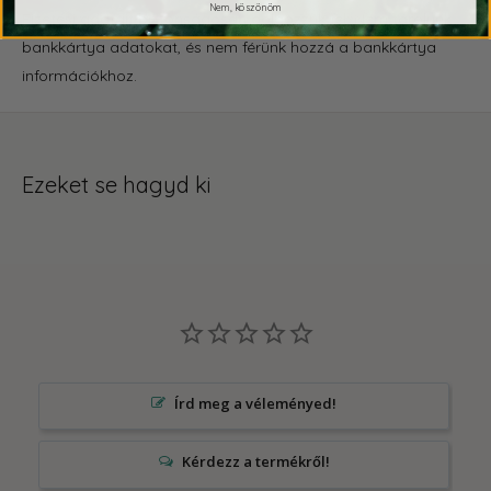
Nem, köszönöm
Fizetési adatait biztonságosan dolgozzuk fel. Nem tárolunk
bankkártya adatokat, és nem férünk hozzá a bankkártya
információkhoz.
Ezeket se hagyd ki
Írd meg a véleményed!