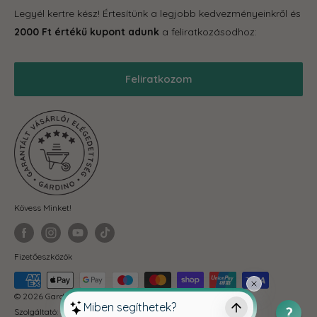
GYIK
Legyél kertre kész! Értesítünk a legjobb kedvezményeinkről és
Grill
Gardino Hűségprogram
2000 Ft értékű kupont adunk
a feliratkozásodhoz:
Balkonkertészet
Szállítás
Téli termékek
Reklamáció, garancia
Feliratkozom
Akciós termékek
Blog
Önkormányzatoknak
ÁSZF
Fit-out cégeknek
Adatkezelési Tájékoztató
Visszaküldés és elállás
Kövess Minket!
Fizetőeszközök
© 2026 Gardino
Szolgáltató: Shopify