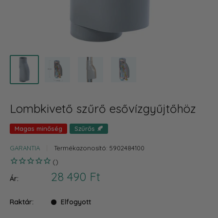
Lombkivető szűrő esővízgyűjtőhöz
Magas minőség
Szűrős 🍂
GARANTIA
Termékazonosító:
5902484100
Akciós
28 490 Ft
Ár:
ár
Raktár:
Elfogyott