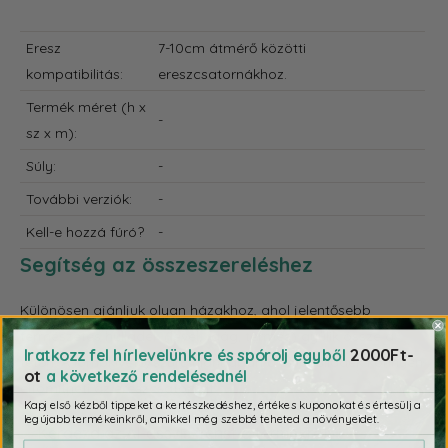
Eresz
7-10cm átmérő közötti
kompatibilitás:
ereszcsatornákhoz.
Termék méret (h x
-
sz x m):
Súly:
-
További verziók:
-
Kell-e hozzá fúró?
-
Segítség az összeszereléshez
Különösen ajánljuk olyan házakhoz, ahol jelentősebb
természetes hulladék (levél, faág, termés) gyűlik össze a
2000Ft-
Iratkozz fel hírlevelünkre és spórolj egyből
tetőn. A lombkivető/szűrő hiányában a zöldhulladék könnyen
ot
a következő rendelésednél
eltömítheti az ereszcsatornát.
Kapj első kézből tippeket a kertészkedéshez, értékes kuponokat és értesülj a
legújabb termékeinkről, amikkel még szebbé teheted a növényeidet.
✨ Kérdezd az AI-asszisztenst a termékről: