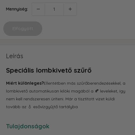
Mennyiség:
Elfogyott
Leírás
Speciális lombkivető szűrő
Miért különleges?
Ellentétben más szűrőberendezésekkel, a
lombkivető automatikusan kilöki magából a 🍂 leveleket, így
nem kell rendszeresen üríteni. Már a tisztított vizet küldi
tovább az 💧 esővízgyűjtő tartályba.
Tulajdonságok