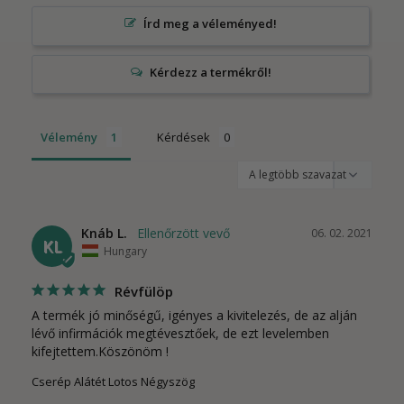
Írd meg a véleményed!
Vélemény
Kérdések
Knáb L.
06. 02. 2021
KL
Hungary
Révfülöp
A termék jó minőségű, igényes a kivitelezés, de az alján 
lévő infirmációk megtévesztőek, de ezt levelemben 
kifejtettem.Köszönöm !
Cserép Alátét Lotos Négyszög