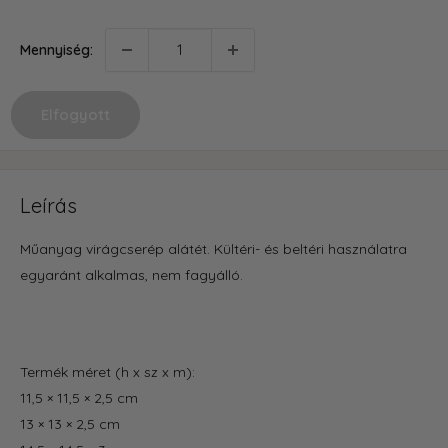
Mennyiség:
Elfogyott
Leírás
Műanyag virágcserép alátét. Kültéri- és beltéri használatra
egyaránt alkalmas, nem fagyálló.
Termék méret (h x sz x m):
11,5 × 11,5 × 2,5 cm
13 × 13 × 2,5 cm