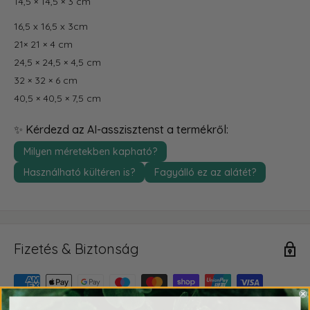
14,5 × 14,5 × 3 cm
16,5 x 16,5 x 3cm
21× 21 × 4 cm
24,5 × 24,5 × 4,5 cm
32 × 32 × 6 cm
40,5 × 40,5 × 7,5 cm
✨ Kérdezd az AI-asszisztenst a termékről:
Milyen méretekben kapható?
Használható kültéren is?
Fagyálló ez az alátét?
Fizetés & Biztonság