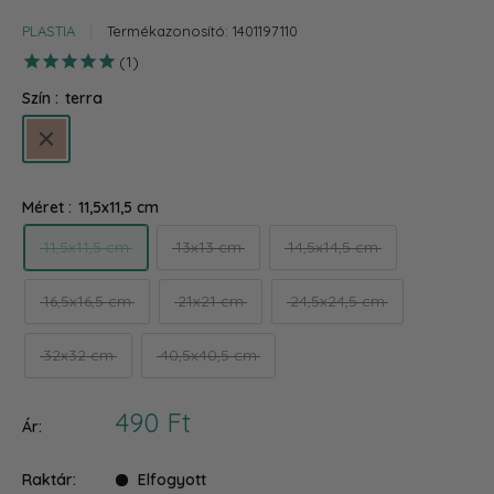
PLASTIA
Termékazonosító:
1401197110
1
Szín :
terra
terra
Méret :
11,5x11,5 cm
11,5x11,5 cm
13x13 cm
14,5x14,5 cm
16,5x16,5 cm
21x21 cm
24,5x24,5 cm
32x32 cm
40,5x40,5 cm
Akciós
490 Ft
Ár:
ár
Raktár:
Elfogyott