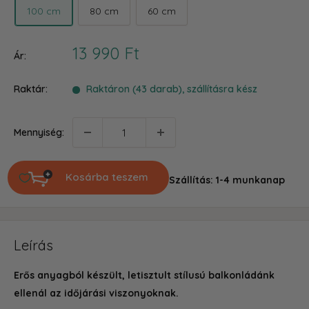
100 cm
80 cm
60 cm
Akciós
13 990 Ft
Ár:
ár
Raktár:
Raktáron (43 darab), szállításra kész
Mennyiség:
Kosárba teszem
Szállítás: 1-4 munkanap
Leírás
Erős anyagból készült, letisztult stílusú balkonládánk
ellenál az időjárási viszonyoknak.