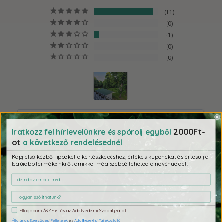
11
0
1
0
0
Írd meg a véleményed!
2000Ft-
Iratkozz fel hírlevelünkre és spórolj egyből
ot
a következő rendelésednél
Kapj első kézből tippeket a kertészkedéshez, értékes kuponokat és értesülj a
legújabb termékeinkről, amikkel még szebbé teheted a növényeidet.
Vélemény
Kérdések
Elfogadom ÁSZF-et és az Adatvédelmi Szabályzatot
Általános Szerződési Feltételek
és
Adatkezelési Tájékoztató