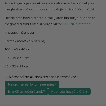
A növényed igényeinek és a rendelkezésedre álló helynek
megfelelően válogathatsz a többfajta méretű láda között.
Rendelhető hozzá alátét is, mely stabilan tartja a ládát és
megóvja a talajt az elszivárgó víztől:
LINK az alátéthez
.
Anyaga: műanyag
Termék méret (h x sz x m):
100 x 45 x 40 cm
80 x 39 x 34 cm
60 x 32 x 28 cm
✨ Kérdezd az AI-asszisztenst a termékről:
Melyik méret illik a helyemhez?
Ellenáll az időjárásnak?
Kapható hozzá alátét?