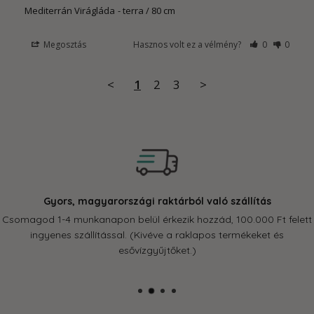
Mediterrán Virágláda
terra / 80 cm
Megosztás
Hasznos volt ez a vélmény?
0
0
<
1
2
3
>
Gyors, magyarországi raktárból való szállítás
Csomagod 1-4 munkanapon belül érkezik hozzád, 100.000 Ft felett
ingyenes szállítással. (Kivéve a raklapos termékeket és
esővízgyűjtőket.)