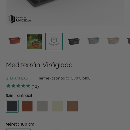
Mediterrán Virágláda
STEFANPLAST
Termékazonosító:
5901816100
12
Szín :
antracit
antracit
terra
szürke
bézs
barna
Méret :
100 cm