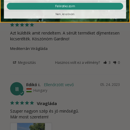
Feliratkozom
Annamária K.
06. 16. 2022
AK
Hungary
Nem, köszönöm
Azt küldték amit rendeltem. A sérült terméket díjmentesen 
kicserélték. Köszönöm Gardino!
Mediterrán Virágláda
Megosztás
Hasznos volt ez a vélmény?
3
0
Ildikó i.
05. 24. 2023
II
Hungary
Viragláda
Szuper nagyon szép és jó minőségű.

Már most szeretem!