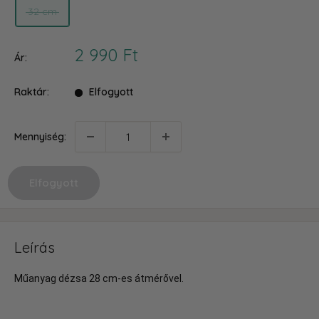
32 cm
Akciós
2 990 Ft
Ár:
ár
Raktár:
Elfogyott
Mennyiség:
Elfogyott
Leírás
Műanyag dézsa 28 cm-es átmérővel.