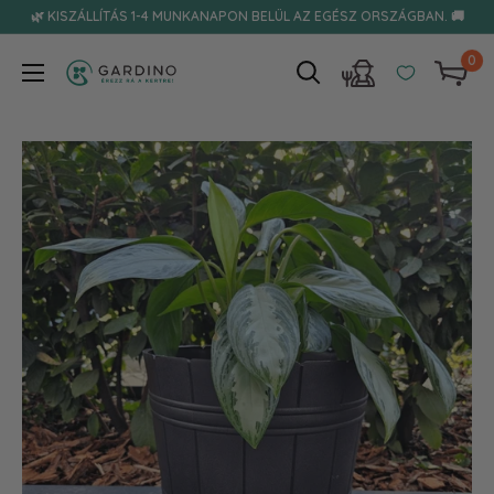
Tovább
🌿 KISZÁLLÍTÁS 1-4 MUNKANAPON BELÜL AZ EGÉSZ ORSZÁGBAN. 🚚
0
Gardino