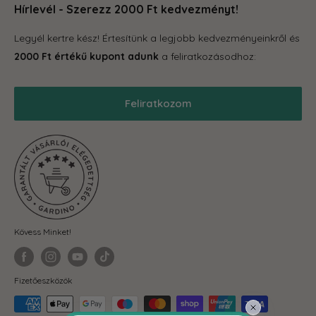
Otthon és konyha
hogy megleld amire vágysz.
Hírlevél - Szerezz 2000 Ft kedvezményt!
Kapcsolat
Tároló eszközök
GYIK
Legyél kertre kész! Értesítünk a legjobb kedvezményeinkről és
Grill
Gardino Hűségprogram
2000 Ft értékű kupont adunk
a feliratkozásodhoz:
Balkonkertészet
Szállítás
Téli termékek
Reklamáció, garancia
Feliratkozom
Akciós termékek
Blog
Önkormányzatoknak
ÁSZF
Fit-out cégeknek
Adatkezelési Tájékoztató
Visszaküldés és elállás
Kövess Minket!
Fizetőeszközök