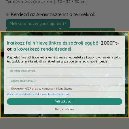
Termék méret (h x sz x m): 32 × 32 × 30 cm
✨ Kérdezd az AI-asszisztenst a termékről:
Mekkora növényhez ajánlott?
Használható kültéren is?
Milyen színben kapható?
2000Ft-
Iratkozz fel hírlevelünkre és spórolj egyből
ot
a következő rendelésednél
Kapj első kézből tippeket a kertészkedéshez, értékes kuponokat és értesülj a
legújabb termékeinkről, amikkel még szebbé teheted a növényeidet.
Fizetés & Biztonság
Elfogadom ÁSZF-et és az Adatvédelmi Szabályzatot
Fizetési adatait biztonságosan dolgozzuk fel. Nem tárolunk
Általános Szerződési Feltételek
és
Adatkezelési Tájékoztató
bankkártya adatokat, és nem férünk hozzá a bankkártya
Feliratkozom
információkhoz.
Nem, köszönöm