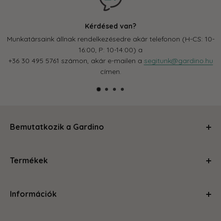
Kérdésed van?
Munkatársaink állnak rendelkezésedre akár telefonon (H-CS: 10-
16:00, P: 10-14:00) a
+36 30 495 5761 számon, akár e-mailen a
segitunk@gardino.hu
címen.
Bemutatkozik a Gardino
Kertészkedj velünk és levesszük a válladról a terhet!
Termékek
Segítünk, hogy a szobád, balkonod, kerted olyan legyen,
amire büszke vagy és ahol jól érzed magad. Magas
Ápolás és gondozás
minőségű termékeinkkel és szakértői tanácsainkkal
Információk
Kerti kiegészítők
megteszünk mindent, hogy a kertészkedés egyszerű és
Növénytartók
örömteli legyen számodra. Böngéssz kedvedre az oldalon,
Rólunk