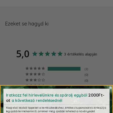
Ezeket se hagyd ki
5,0
3 értékelés alapján
3
0
0
0
0
2000Ft-
Iratkozz fel hírlevelünkre és spórolj egyből
ot
a következő rendelésednél
Kapj első kézből tippeket a kertészkedéshez, értékes kuponokat és értesülj a
legújabb termékeinkről, amikkel még szebbé teheted a növényeidet.