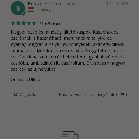
Beáta
04. 19. 2025
B
Hungary
Minőségi
Nagyon szép és minőségi ültető kaspók. Kaspónak és 
cserépnek is használható, mert nincs rajta lyuk, de 
gyárilag megvan a helye, így könnyedén, akár egy ollóval 
kifúrhatjuk a lyukakat, ha szükséges. Én így tettem, mert 
cserépnek használtam és beletettem egy átlátszó színes 
kaspóba, amit szintén itt vásároltam. Orchideáim nagyon 
Orchidea Ültető
Megosztás
Hasznos volt ez a vélmény?
0
0