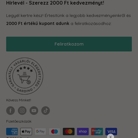
hogy megleld amire vágysz.
Hírlevél - Szerezz 2000 Ft kedvezményt!
Kapcsolat
Tároló eszközök
GYIK
Legyél kertre kész! Értesítünk a legjobb kedvezményeinkről és
Grill
Gardino Hűségprogram
2000 Ft értékű kupont adunk
a feliratkozásodhoz:
Balkonkertészet
Szállítás
Téli termékek
Reklamáció, garancia
Feliratkozom
Akciós termékek
Blog
Önkormányzatoknak
ÁSZF
Fit-out cégeknek
Adatkezelési Tájékoztató
Visszaküldés és elállás
Kövess Minket!
Fizetőeszközök