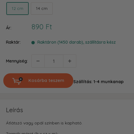
12 cm
14 cm
Akciós
890 Ft
Ár:
ár
Raktár:
Raktáron (1450 darab), szállításra kész
Mennyiség:
Kosárba teszem
Szállítás: 1-4 munkanap
Leírás
Átlátszó vagy opál színben is kapható.
Termék méret (h x sz x m):