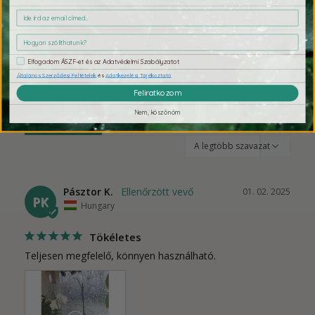
Írd meg a véleményed!
Elfogadom ÁSZF-et és az Adatvédelmi Szabályzatot
Általános Szerződési Feltételek
és
Adatkezelési Tájékoztató
Feliratkozom
Nem, köszönöm
Vélemény
Kérdések
Pásztor K.
01. 02. 2025
PK
Hungary
Tökéletes
Teljesen megfelelő, könnyen használható.