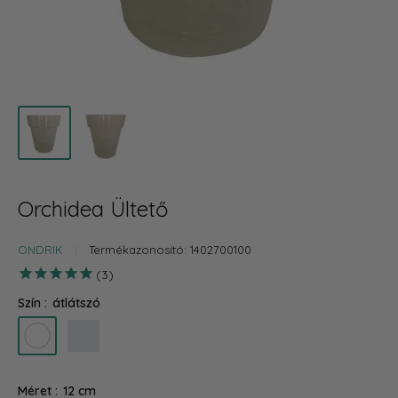
Orchidea Ültető
ONDRIK
Termékazonosító:
1402700100
3
Szín :
átlátszó
átlátszó
opál
Méret :
12 cm