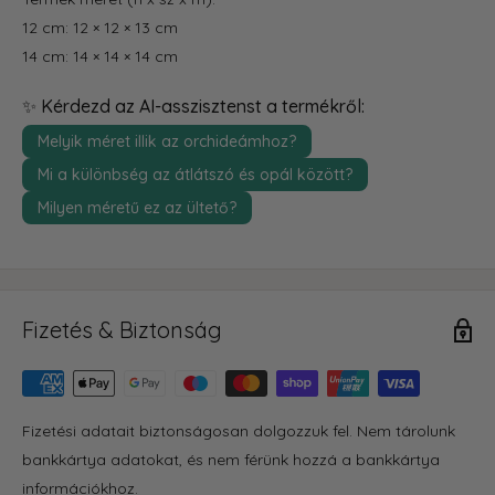
12 cm: 12 × 12 × 13 cm
14 cm: 14 × 14 × 14 cm
✨ Kérdezd az AI-asszisztenst a termékről:
Melyik méret illik az orchideámhoz?
Mi a különbség az átlátszó és opál között?
Milyen méretű ez az ültető?
Fizetés & Biztonság
Fizetési adatait biztonságosan dolgozzuk fel. Nem tárolunk
bankkártya adatokat, és nem férünk hozzá a bankkártya
információkhoz.