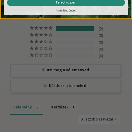
Feliratkozom
5,0
2 értékelés alapján
Nem, köszönöm
2
0
0
0
0
Írd meg a véleményed!
Vélemény
Kérdések