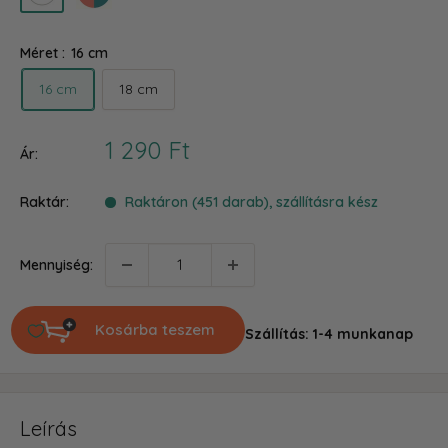
mix
Méret :
16 cm
16 cm
18 cm
Akciós
1 290 Ft
Ár:
ár
Raktár:
Raktáron (451 darab), szállításra kész
Mennyiség:
Kosárba teszem
Szállítás: 1-4 munkanap
Leírás