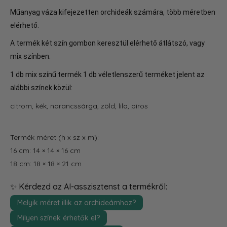
Műanyag váza kifejezetten orchideák számára, több méretben
elérhető.
A termék két szín gombon keresztül elérhető átlátszó, vagy
mix színben.
1 db mix színű termék
1 db véletlenszerű terméket jelent az
alábbi színek közül:
citrom, kék, narancssárga, zöld, lila, piros
Termék méret (h x sz x m):
16 cm: 14 × 14 × 16 cm
18 cm: 18 × 18 × 21 cm
✨ Kérdezd az AI-asszisztenst a termékről:
Melyik méret illik az orchideámhoz?
Milyen színek érhetők el?