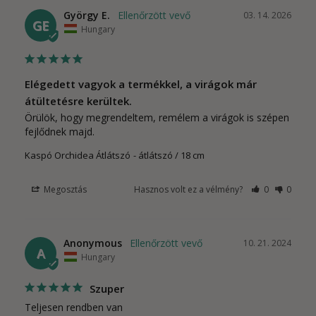
György E.
03. 14. 2026
GE
Hungary
Elégedett vagyok a termékkel, a virágok már
átültetésre kerültek.
Örülök, hogy megrendeltem, remélem a virágok is szépen 
fejlődnek majd.
Kaspó Orchidea Átlátszó
átlátszó / 18 cm
Megosztás
Hasznos volt ez a vélmény?
0
0
Anonymous
10. 21. 2024
A
Hungary
Szuper
Teljesen rendben van