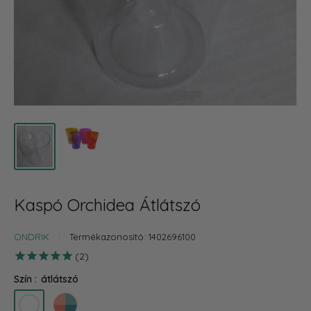
Kaspó Orchidea Átlátszó
ONDRIK
Termékazonosító:
1402696100
2
Szín :
átlátszó
átlátszó
színes