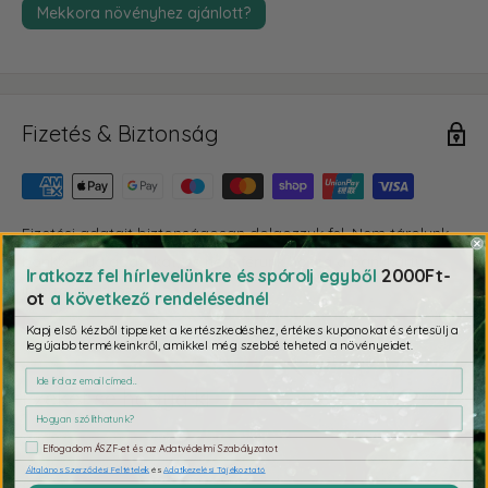
Mekkora növényhez ajánlott?
Fizetés & Biztonság
Fizetési adatait biztonságosan dolgozzuk fel. Nem tárolunk
bankkártya adatokat, és nem férünk hozzá a bankkártya
2000Ft-
Iratkozz fel hírlevelünkre és spórolj egyből
információkhoz.
ot
a következő rendelésednél
Kapj első kézből tippeket a kertészkedéshez, értékes kuponokat és értesülj a
legújabb termékeinkről, amikkel még szebbé teheted a növényeidet.
Ezeket se hagyd ki
Elfogadom ÁSZF-et és az Adatvédelmi Szabályzatot
Általános Szerződési Feltételek
és
Adatkezelési Tájékoztató