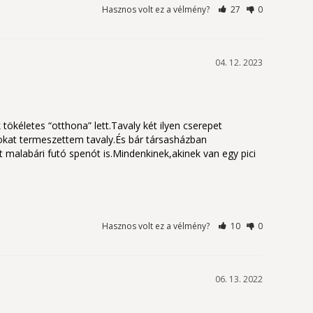
Hasznos volt ez a vélmény?
27
0
04. 12. 2023
kéletes “otthona” lett.Tavaly két ilyen cserepet 
okat termeszettem tavaly.És bár társasházban 
malabári futó spenót is.Mindenkinek,akinek van egy pici 
Hasznos volt ez a vélmény?
10
0
06. 13. 2022