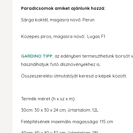
Paradicsomok amiket ajánlunk hozzá:
Sárga koktél, magasra növő: Perun
Közepes piros, magasra növő: Lugas F1
GARDINO TIPP:
az edényben termeszthetünk borsót v
használhatjuk futó dísznövényekhez is.
Összeszerelési útmutatóját keresd a képek között.
Termék méret (h x sz x m):
30cm: 30 x 30 x 24 cm, űrtartalom: 12L
Felépítésének maximális magassága: 115 cm
40cm: 40 x 40 x 32 cm, űrtartalom: 28L