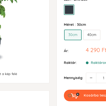
antracit
Méret :
30cm
30cm
40cm
Akciós
4 290 F
Ár:
ár
Raktár:
Raktáron
 a kép felé
Mennyiség:
Kosárba te