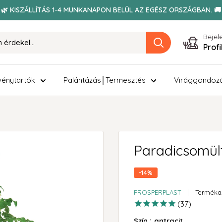
🌿 KISZÁLLÍTÁS 1-4 MUNKANAPON BELÜL AZ EGÉSZ ORSZÁGBAN. 🚚
Bejel
Prof
énytartók
Palántázás│Termesztés
Virággondoz
Paradicsomül
-14%
PROSPERPLAST
Terméka
37
Szín :
antracit