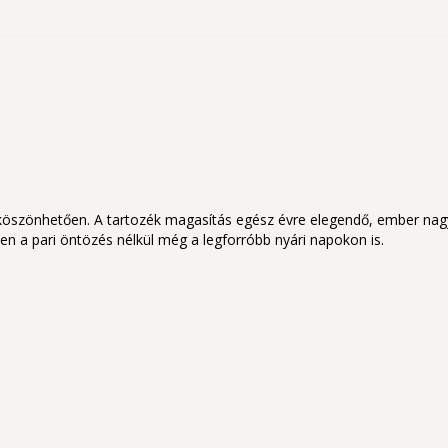
szönhetően. A tartozék magasítás egész évre elegendő, ember nagyság
yen a pari öntözés nélkül még a legforróbb nyári napokon is.