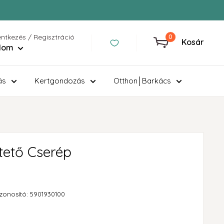
entkezés / Regisztráció
0
Kosár
ilom
ás
Kertgondozás
Otthon│Barkács
tető Cserép
zonosító:
5901930100