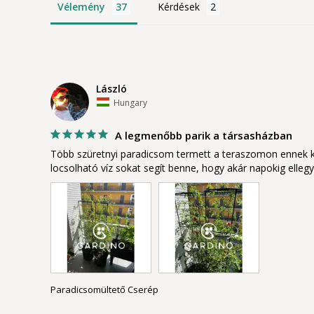
Vélemény
Kérdések
László
Hungary
A legmenőbb parik a társasházban
Több szüretnyi paradicsom termett a teraszomon ennek kö
locsolható víz sokat segít benne, hogy akár napokig elleg
Paradicsomültető Cserép