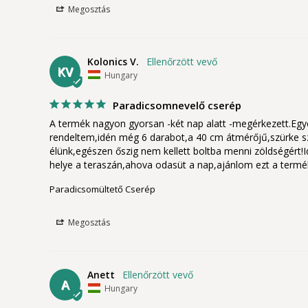
Megosztás
Kolonics V.
KV
Hungary
Paradicsomnevelő cserép
A termék nagyon gyorsan -két nap alatt -megérkezett.Egyér
rendeltem,idén még 6 darabot,a 40 cm átmérőjű,szürke szí
élünk,egészen őszig nem kellett boltba menni zöldségért!
helye a teraszán,ahova odasüt a nap,ajánlom ezt a termé
Paradicsomültető Cserép
Megosztás
Anett
A
Hungary