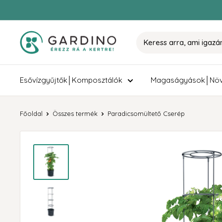
Tovább
Gardino
Esővízgyűjtők│Komposztálók
Magaságyások│Növ
Főoldal
Összes termék
Paradicsomültető Cserép