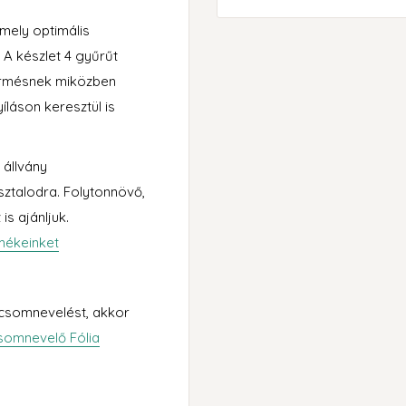
amely optimális
 A készlet 4 gyűrűt
termésnek miközben
yíláson keresztül is
állvány
ztalodra. Folytonnövő,
s ajánljuk.
mékeinket
csomnevelést, akkor
somnevelő Fólia