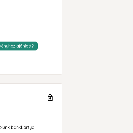
ényhez ajánlott?
rolunk bankkártya