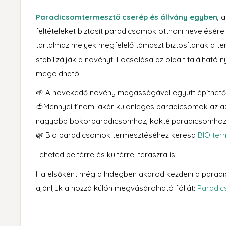
Paradicsomtermesztő cserép és állvány egyben
, 
feltételeket biztosít paradicsomok otthoni nevelésére.
tartalmaz melyek megfelelő támaszt biztosítanak a 
stabilizálják a növényt. Locsolása az oldalt található n
megoldható.
🌱 A növekedő növény magasságával együtt építhető 
🍅Mennyei finom, akár különleges paradicsomok az as
nagyobb bokorparadicsomhoz, koktélparadicsomhoz i
🌿 Bio paradicsomok termesztéséhez keresd
BIO ter
Teheted beltérre és kültérre, teraszra is.
Ha elsőként még a hidegben akarod kezdeni a paradi
ajánljuk a hozzá külön megvásárolható fóliát:
Paradic