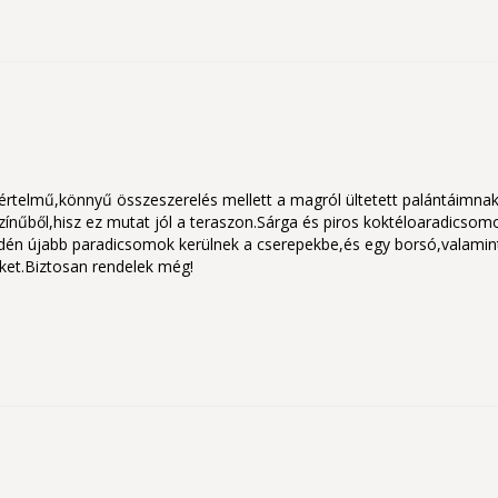
telmű,könnyű összeszerelés mellett a magról ültetett palántáimnak tö
nűből,hisz ez mutat jól a teraszon.Sárga és piros koktéloaradicsom
Idén újabb paradicsomok kerülnek a cserepekbe,és egy borsó,valamint 
ket.Biztosan rendelek még!