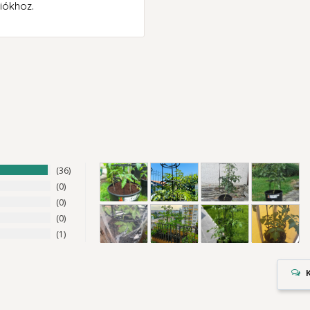
iókhoz.
36
0
0
0
1