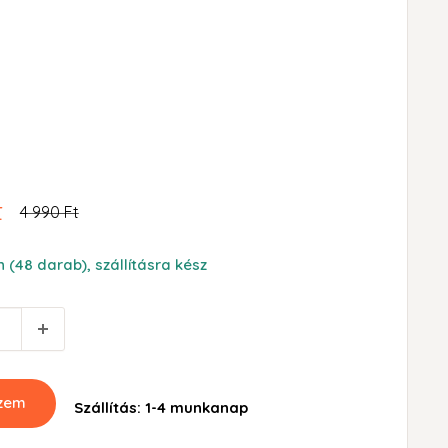
t
Ár
4 990 Ft
 (48 darab), szállításra kész
szem
Szállítás: 1-4 munkanap