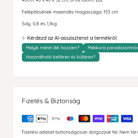
Felépítésének maximális magassága: 153 cm
Súly: 0,8 és 1,1kg
✨ Kérdezd az AI-asszisztenst a termékről:
Melyik méret illik hozzám?
Mekkora paradicsomnöv
Használható beltéren és kültéren?
Fizetés & Biztonság
Fizetési adatait biztonságosan dolgozzuk fel. Nem tá