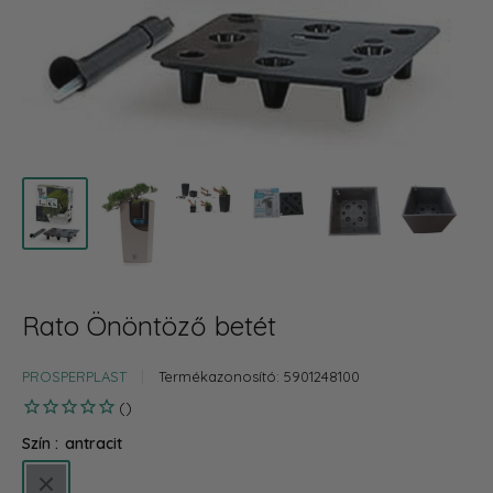
Rato Önöntöző betét
PROSPERPLAST
Termékazonosító:
5901248100
Szín :
antracit
antracit