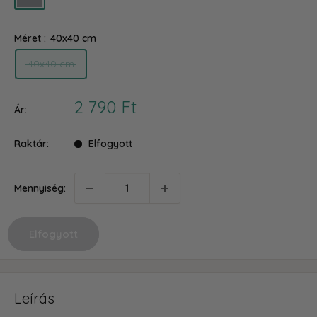
Méret :
40x40 cm
40x40 cm
Akciós
2 790 Ft
Ár:
ár
Raktár:
Elfogyott
Mennyiség:
Elfogyott
Leírás