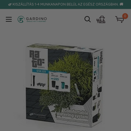
Tovább
🌿 KISZÁLLÍTÁS 1-4 MUNKANAPON BELÜL AZ EGÉSZ ORSZÁGBAN. 🚚
0
Gardino