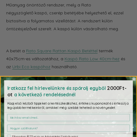
Műanyag önöntöző rendszer, mely a Rato
négyszöglető kaspó, cserép betétjébe helyezhető el, ezzel
biztosítva a folyamatos vízellátást. A rendszert külön
öntözésjelzővel szerelt. A kaspó külön vásárolható meg.
A betét a
Rato Square Rattan Kaspó Betéttel
termék
40x75cm-es változatához, a
Kaspó Rato Low 40cm-hez
és
az
Urbi Eco kaspóhoz
használható.
Termék méret (h x sz x m): 40 × 40 × 5 cm
2000Ft-
Iratkozz fel hírlevelünkre és spórolj egyből
✨ Kérdezd az AI-asszisztenst a termékről:
ot
a következő rendelésednél
Melyik kaspókhoz használható?
Kapj első kézből tippeket a kertészkedéshez, értékes kuponokat és értesülj a
legújabb termékeinkről, amikkel még szebbé teheted a növényeidet.
Hogyan jelzi a vízszintet?
Mekkora növényhez megfelelő?
Elfogadom ÁSZF-et és az Adatvédelmi Szabályzatot