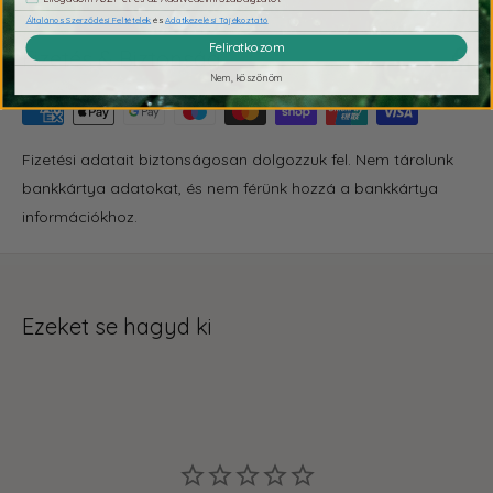
Általános Szerződési Feltételek
és
Adatkezelési Tájékoztató
Feliratkozom
Fizetés & Biztonság
Nem, köszönöm
Fizetési adatait biztonságosan dolgozzuk fel. Nem tárolunk
bankkártya adatokat, és nem férünk hozzá a bankkártya
információkhoz.
Ezeket se hagyd ki