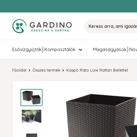
Tovább
Gardino
Esővízgyűjtők│Komposztálók
Magaságyások│Növ
Főoldal
Összes termék
Kaspó Rato Low Rattan Betéttel