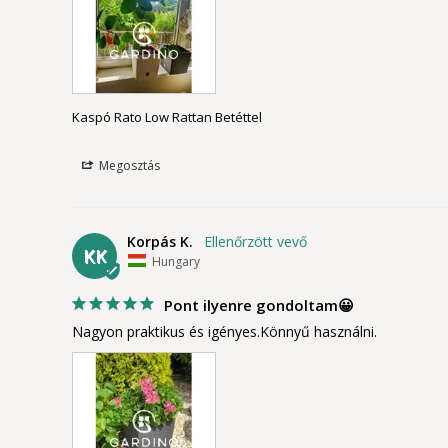
Kaspó Rato Low Rattan Betéttel
Megosztás
Korpás K.
KK
Hungary
Pont ilyenre gondoltam😀
Nagyon praktikus és igényes.Könnyű használni.