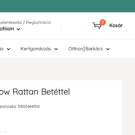
jelentkezés / Regisztráció
0
Kosár
ofilom
ás
Kertgondozás
Otthon│Barkács
w Rattan Betéttel
zonosító:
5900644100