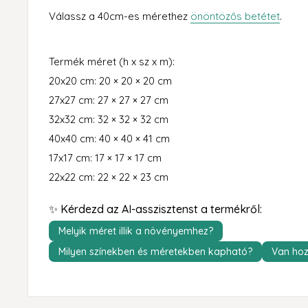
Válassz a 40cm-es mérethez
önöntözős betétet
.
Termék méret (h x sz x m):
20x20 cm: 20 × 20 × 20 cm
27x27 cm: 27 × 27 × 27 cm
32x32 cm: 32 × 32 × 32 cm
40x40 cm: 40 × 40 × 41 cm
17x17 cm: 17 × 17 × 17 cm
22x22 cm: 22 × 22 × 23 cm
✨ Kérdezd az AI-asszisztenst a termékről:
Melyik méret illik a növényemhez?
Milyen színekben és méretekben kapható?
Van hoz