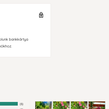
rolunk bankkártya
iókhoz.
8