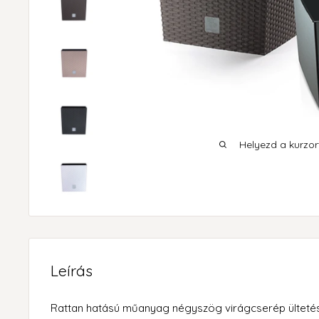
Helyezd a kurzort
Leírás
Rattan hatású műanyag négyszög virágcserép ültetést