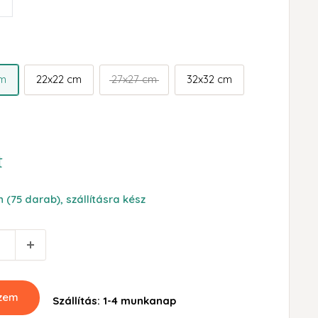
hér
cm
22x22 cm
27x27 cm
32x32 cm
t
 (75 darab), szállításra kész
szem
Szállítás: 1-4 munkanap