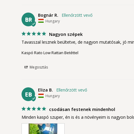
Bognár R.
BR
Hungary
Nagyon szépek
Tavasszal lesznek beültetve, de nagyon mutatósak, jó m
Kaspó Rato Low Rattan Betéttel
Megosztás
Eliza B.
EB
Hungary
csodásan festenek mindenhol
Minden kaspó szuper, én is és a növényeim is nagyon bol