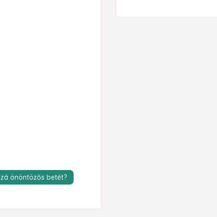
zá önöntözős betét?