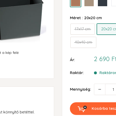
barna
mokka
antracit
fe
Méret :
20x20 cm
17x17 cm
20x20 
40x40 cm
 a kép felé
Akciós
2 690 F
Ár:
ár
Raktár:
Raktáron
Mennyiség:
Kosárba te
 könnyítő betéttel.