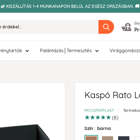
🌿 KISZÁLLÍTÁS 1-4 MUNKANAPON BELÜL AZ EGÉSZ ORSZÁGBAN. 🚚
Be
Pr
énytartók
Palántázás│Termesztés
Virággondoz
Kaspó Rato Lo
PROSPERPLAST
Terméka
8
Szín :
barna