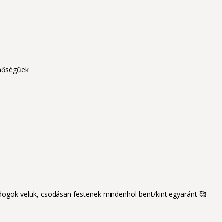
inőségűek
dogok velük, csodásan festenek mindenhol bent/kint egyaránt 🥰