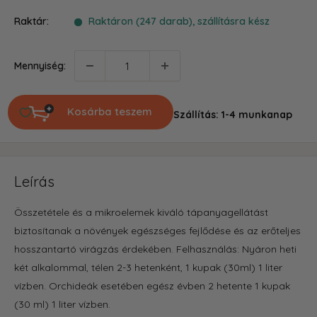
ár
Raktár:
Raktáron (247 darab), szállításra kész
Mennyiség:
Kosárba teszem
Szállítás: 1-4 munkanap
Leírás
Összetétele és a mikroelemek kiváló tápanyagellátást
biztosítanak a növények egészséges fejlődése és az erőteljes
hosszantartó virágzás érdekében. Felhasználás: Nyáron heti
két alkalommal, télen 2-3 hetenként, 1 kupak (30ml) 1 liter
vízben. Orchideák esetében egész évben 2 hetente 1 kupak
(30 ml)
1 liter vízben.