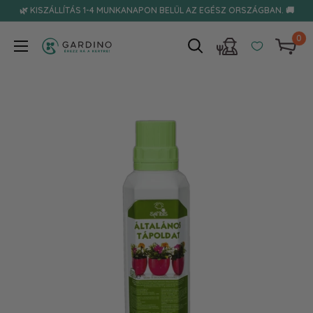
Tovább
🌿 KISZÁLLÍTÁS 1-4 MUNKANAPON BELÜL AZ EGÉSZ ORSZÁGBAN. 🚚
0
Gardino