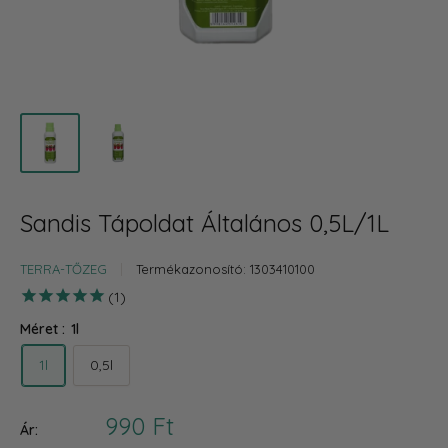
Sandis Tápoldat Általános 0,5L/1L
TERRA-TŐZEG
Termékazonosító:
1303410100
1
Méret :
1l
1l
0,5l
Akciós
990 Ft
Ár: