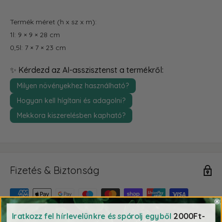
Termék méret (h x sz x m):
1l: 9 × 9 × 28 cm
0,5l: 7 × 7 × 23 cm
✨ Kérdezd az AI-asszisztenst a termékről:
Milyen növényekhez használható?
Hogyan kell hígítani és adagolni?
Mekkora kiszerelésben kapható?
Fizetés & Biztonság
2000Ft-
Iratkozz fel hírlevelünkre és spórolj egyből
Fizetési adatait biztonságosan dolgozzuk fel. Nem tárolunk