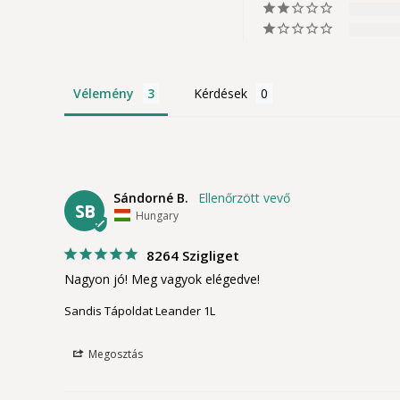
Vélemény
Kérdések
Sándorné B.
SB
Hungary
8264 Szigliget
Nagyon jó! Meg vagyok elégedve!
Sandis Tápoldat Leander 1L
Megosztás