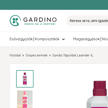
Tovább
Gardino
Esővízgyűjtők│Komposztálók
Magaságyások│Növ
Főoldal
Összes termék
Sandis Tápoldat Leander 1L