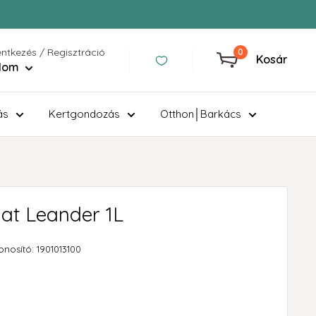
entkezés / Regisztráció
0
Kosár
ilom
ás
Kertgondozás
Otthon│Barkács
at Leander 1L
onosító:
1901013100