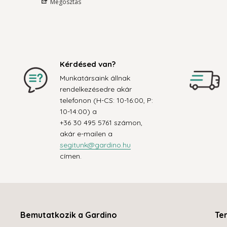
Megosztás
Kérdésed van?
Munkatársaink állnak
rendelkezésedre akár
telefonon (H-CS: 10-16:00, P:
10-14:00) a
+36 30 495 5761 számon,
akár e-mailen a
segitunk@gardino.hu
címen.
Bemutatkozik a Gardino
Te