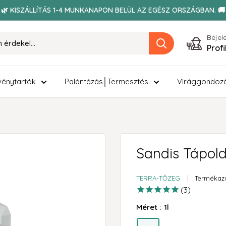
🌿 KISZÁLLÍTÁS 1-4 MUNKANAPON BELÜL AZ EGÉSZ ORSZÁGBAN. 🚚
Bejel
Prof
énytartók
Palántázás│Termesztés
Virággondoz
Sandis Tápold
TERRA-TŐZEG
Termékaz
3
Méret :
1l