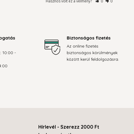
Hasznos volt ez a vélmény?
0
0
ogatás
Biztonságos fizetés
Az online fizetés
: 10:00 -
biztonságos körülmények
között kerül feldolgozásra.
4:00
Hírlevél - Szerezz 2000 Ft