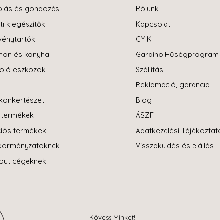
olás és gondozás
Rólunk
ti kiegészítők
Kapcsolat
énytartók
GYIK
hon és konyha
Gardino Hűségprogram
oló eszközök
Szállítás
l
Reklamáció, garancia
konkertészet
Blog
i termékek
ÁSZF
iós termékek
Adatkezelési Tájékoztat
kormányzatoknak
Visszaküldés és elállás
-out cégeknek
Kövess Minket!