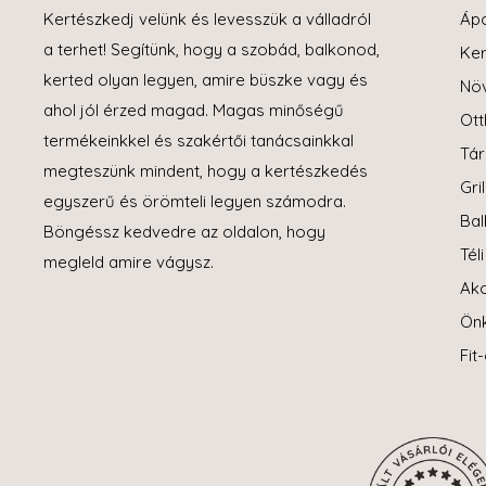
Kertészkedj velünk és levesszük a válladról
Áp
a terhet! Segítünk, hogy a szobád, balkonod,
Ker
kerted olyan legyen, amire büszke vagy és
Növ
ahol jól érzed magad. Magas minőségű
Ott
termékeinkkel és szakértői tanácsainkkal
Tár
megteszünk mindent, hogy a kertészkedés
Gril
egyszerű és örömteli legyen számodra.
Bal
Böngéssz kedvedre az oldalon, hogy
Tél
megleld amire vágysz.
Akc
Ön
Fit