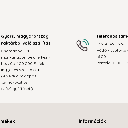
Gyors, magyarországi
Telefonos tám
raktárból való szállítás
+36 30 495 5761
Hétfő - csütörtök
Csomagod 1-4
16:00
munkanapon belül érkezik
Péntek: 10:00 - 1
hozzád, 100.000 Ft felett
ingyenes szállítással.
(Kivéve a raklapos
termékeket és
esővízgyűjtőket.)
rmékek
Információk