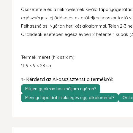
Összetétele és a mikroelemek kiváló tápanyagellátás
egészséges fejlődése és az erőteljes hosszantartó v
Felhasználás: Nyáron heti két alkalommal. Télen 2-3 he
Orchideák esetében egész évben 2 hetente 1 kupak (
Termék méret (h x sz x m):
1l: 9 × 9 × 28 cm
✨ Kérdezd az AI-asszisztenst a termékről:
Milyen gyakran használjam nyáron?
Mennyi tápoldat szükséges egy alkalommal?
Orch