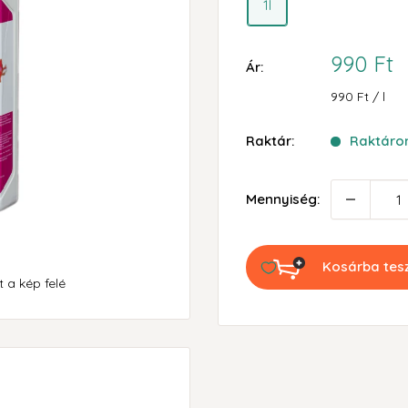
1l
Akciós
990 Ft
Ár:
ár
990 Ft
/
l
Raktár:
Raktáron
Mennyiség:
Kosárba te
 a kép felé