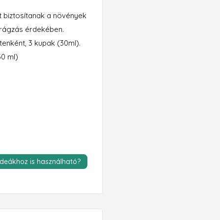
t biztosítanak a növények
irágzás érdekében.
tenként, 3 kupak (30ml).
30 ml)
ideákhoz is használható?