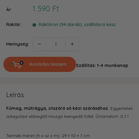
Akciós
1 590 Ft
Ár:
ár
Raktár:
Raktáron (94 darab), szállításra kész
Mennyiség:
Kosárba teszem
Szállítás: 1-4 munkanap
Leírás
Fűmag, műtrágya, útszóró só kézi szórásához.
Egyenletes
adagolást elősegítő mozgó kiengedő füllel. Űrtartalom: 0,7 l
Termék méret (h x sz x m): 29 × 10 × 7 cm