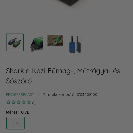
Sharkie Kézi Fűmag-, Műtrágya- és
Sószóró
PROSPERPLAST
Termékazonosító:
1703008100
Méret :
0.7L
0.7L