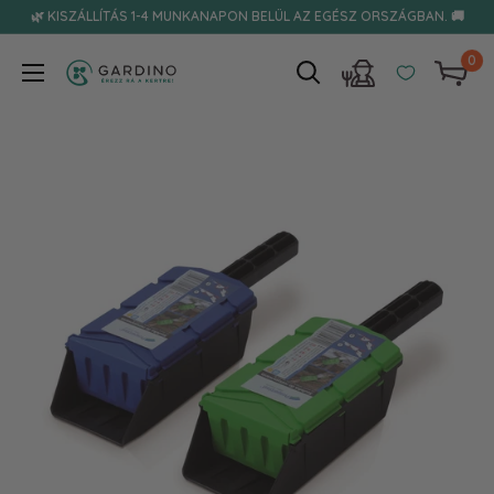
Tovább
🌿 KISZÁLLÍTÁS 1-4 MUNKANAPON BELÜL AZ EGÉSZ ORSZÁGBAN. 🚚
0
Gardino