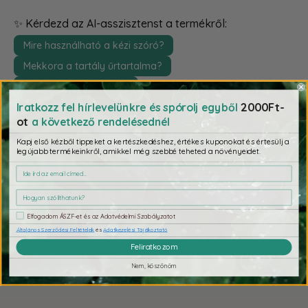
✨ Kérdezd az AI-asszisztenst a termékről:
Mire használható a kézi szóró?
Mekkora a tartály űrtartalma?
Milyen méretű a szóró?
2000Ft-
Iratkozz fel hírlevelünkre és spórolj egyből
ot
a következő rendelésednél
Kapj első kézből tippeket a kertészkedéshez, értékes kuponokat és értesülj a
legújabb termékeinkről, amikkel még szebbé teheted a növényeidet.
Fizetés & Biztonság
Elfogadom ÁSZF-et és az Adatvédelmi Szabályzatot
Fizetési adatait biztonságosan dolgozzuk fel. Nem tárolunk
Általános Szerződési Feltételek
és
Adatkezelési Tájékoztató
bankkártya adatokat, és nem férünk hozzá a bankkártya
Feliratkozom
információkhoz.
Nem, köszönöm