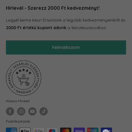
Otthon és konyha
hogy megleld amire vágysz.
Hírlevél - Szerezz 2000 Ft kedvezményt!
Kapcsolat
Tároló eszközök
GYIK
Legyél kertre kész! Értesítünk a legjobb kedvezményeinkről és
Grill
Gardino Hűségprogram
2000 Ft értékű kupont adunk
a feliratkozásodhoz:
Balkonkertészet
Szállítás
Téli termékek
Reklamáció, garancia
Feliratkozom
Akciós termékek
Blog
Önkormányzatoknak
ÁSZF
Fit-out cégeknek
Adatkezelési Tájékoztató
Visszaküldés és elállás
Kövess Minket!
Fizetőeszközök