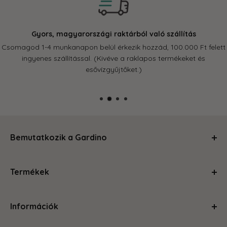
Gyors, magyarországi raktárból való szállítás
Csomagod 1-4 munkanapon belül érkezik hozzád, 100.000 Ft felett
ingyenes szállítással. (Kivéve a raklapos termékeket és
esővízgyűjtőket.)
Bemutatkozik a Gardino
Kertészkedj velünk és levesszük a válladról a terhet!
Termékek
Segítünk, hogy a szobád, balkonod, kerted olyan legyen,
amire büszke vagy és ahol jól érzed magad. Magas
Ápolás és gondozás
minőségű termékeinkkel és szakértői tanácsainkkal
Információk
Kerti kiegészítők
megteszünk mindent, hogy a kertészkedés egyszerű és
Növénytartók
örömteli legyen számodra. Böngéssz kedvedre az oldalon,
Rólunk