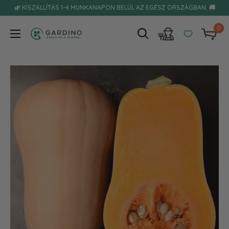
Tovább
🌿 KISZÁLLÍTÁS 1-4 MUNKANAPON BELÜL AZ EGÉSZ ORSZÁGBAN. 🚚
0
Gardino