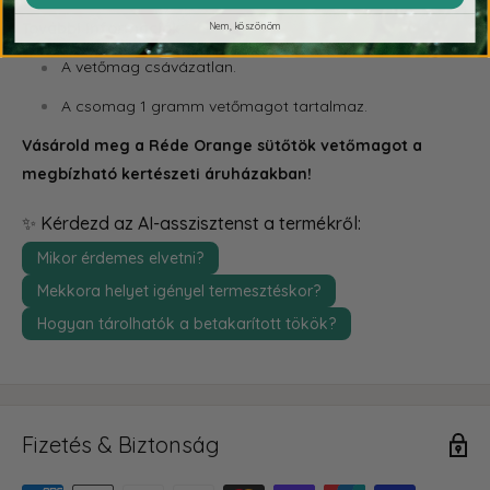
További információk:
Nem, köszönöm
A vetőmag csávázatlan.
A csomag 1 gramm vetőmagot tartalmaz.
Vásárold meg a Réde Orange sütőtök vetőmagot a
megbízható kertészeti áruházakban!
✨ Kérdezd az AI-asszisztenst a termékről:
Mikor érdemes elvetni?
Mekkora helyet igényel termesztéskor?
Hogyan tárolhatók a betakarított tökök?
Fizetés & Biztonság