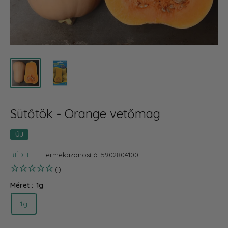
Sütőtök - Orange vetőmag
ÚJ
RÉDEI
Termékazonosító:
5902804100
Méret :
1g
1g