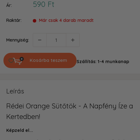
Akciós
590 Ft
Ár:
ár
Raktár:
Már csak 4 darab maradt
Mennyiség:
Kosárba teszem
Szállítás: 1-4 munkanap
Leírás
Rédei Orange Sütőtök - A Napfény Íze a
Kertedben!
Képzeld el...