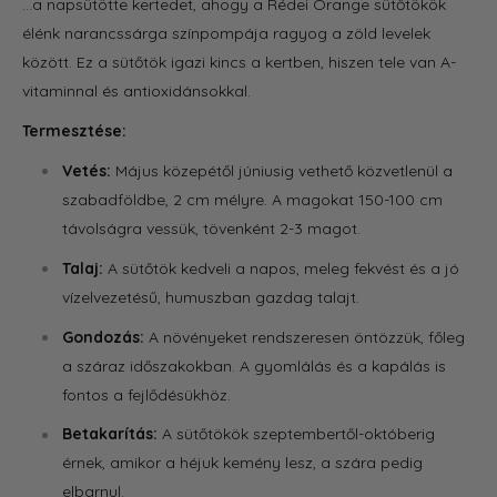
...
a napsütötte kertedet,
ahogy a Rédei Orange sütőtökök
élénk narancssárga színpompája ragyog a zöld levelek
között.
Ez a sütőtök igazi kincs a kertben, hiszen
tele van A-
vitaminnal és antioxidánsokkal.
Termesztése:
Vetés:
Május közepétől júniusig vethető közvetlenül a
szabadföldbe,
2 cm mélyre.
A magokat 150-100 cm
távolságra vessük,
tövenként 2-3 magot.
Talaj:
A sütőtök kedveli a napos,
meleg fekvést és a jó
vízelvezetésű,
humuszban gazdag talajt.
Gondozás:
A növényeket rendszeresen öntözzük,
főleg
a száraz időszakokban.
A gyomlálás és a kapálás is
fontos a fejlődésükhöz.
Betakarítás:
A sütőtökök szeptembertől-októberig
érnek,
amikor a héjuk kemény lesz,
a szára pedig
elbarnul.